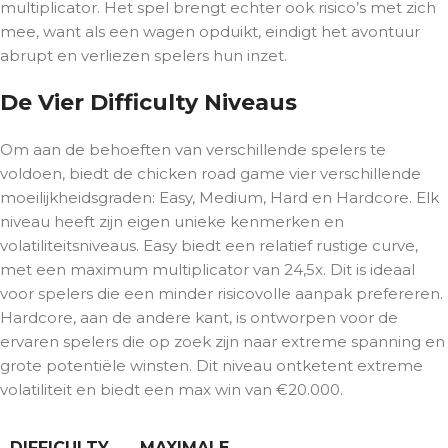
multiplicator. Het spel brengt echter ook risico’s met zich
mee, want als een wagen opduikt, eindigt het avontuur
abrupt en verliezen spelers hun inzet.
De Vier Difficulty Niveaus
Om aan de behoeften van verschillende spelers te
voldoen, biedt de chicken road game vier verschillende
moeilijkheidsgraden: Easy, Medium, Hard en Hardcore. Elk
niveau heeft zijn eigen unieke kenmerken en
volatiliteitsniveaus. Easy biedt een relatief rustige curve,
met een maximum multiplicator van 24,5x. Dit is ideaal
voor spelers die een minder risicovolle aanpak prefereren.
Hardcore, aan de andere kant, is ontworpen voor de
ervaren spelers die op zoek zijn naar extreme spanning en
grote potentiële winsten. Dit niveau ontketent extreme
volatiliteit en biedt een max win van €20.000.
DIFFICULTY
MAXIMALE