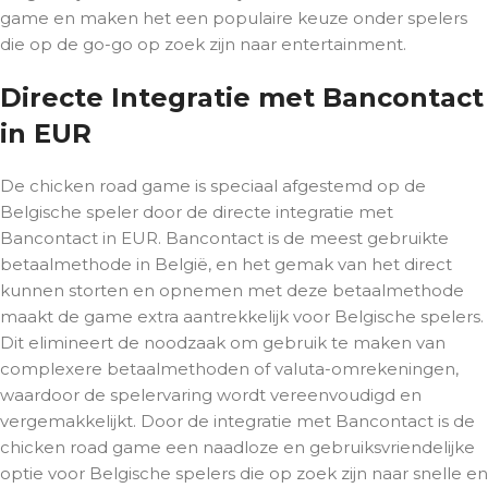
game en maken het een populaire keuze onder spelers
die op de go-go op zoek zijn naar entertainment.
Directe Integratie met Bancontact
in EUR
De chicken road game is speciaal afgestemd op de
Belgische speler door de directe integratie met
Bancontact in EUR. Bancontact is de meest gebruikte
betaalmethode in België, en het gemak van het direct
kunnen storten en opnemen met deze betaalmethode
maakt de game extra aantrekkelijk voor Belgische spelers.
Dit elimineert de noodzaak om gebruik te maken van
complexere betaalmethoden of valuta-omrekeningen,
waardoor de spelervaring wordt vereenvoudigd en
vergemakkelijkt. Door de integratie met Bancontact is de
chicken road game een naadloze en gebruiksvriendelijke
optie voor Belgische spelers die op zoek zijn naar snelle en