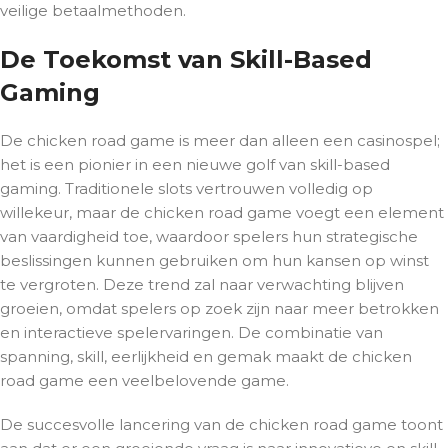
veilige betaalmethoden.
De Toekomst van Skill-Based
Gaming
De chicken road game is meer dan alleen een casinospel;
het is een pionier in een nieuwe golf van skill-based
gaming. Traditionele slots vertrouwen volledig op
willekeur, maar de chicken road game voegt een element
van vaardigheid toe, waardoor spelers hun strategische
beslissingen kunnen gebruiken om hun kansen op winst
te vergroten. Deze trend zal naar verwachting blijven
groeien, omdat spelers op zoek zijn naar meer betrokken
en interactieve spelervaringen. De combinatie van
spanning, skill, eerlijkheid en gemak maakt de chicken
road game een veelbelovende game.
De succesvolle lancering van de chicken road game toont