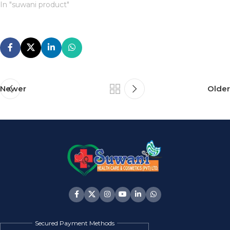
In "suwani product"
Newer
Older
Secured Payment Methods