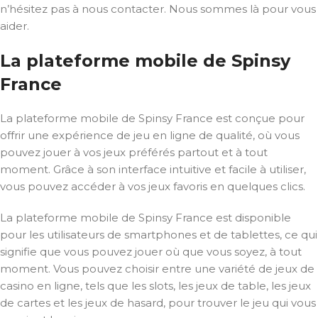
n’hésitez pas à nous contacter. Nous sommes là pour vous
aider.
La plateforme mobile de Spinsy
France
La plateforme mobile de Spinsy France est conçue pour
offrir une expérience de jeu en ligne de qualité, où vous
pouvez jouer à vos jeux préférés partout et à tout
moment. Grâce à son interface intuitive et facile à utiliser,
vous pouvez accéder à vos jeux favoris en quelques clics.
La plateforme mobile de Spinsy France est disponible
pour les utilisateurs de smartphones et de tablettes, ce qui
signifie que vous pouvez jouer où que vous soyez, à tout
moment. Vous pouvez choisir entre une variété de jeux de
casino en ligne, tels que les slots, les jeux de table, les jeux
de cartes et les jeux de hasard, pour trouver le jeu qui vous