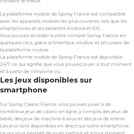
convient le mieux.
La plateforme mobile de Spinsy France est compatible
avec les appareils mobiles les plus courants, tels que les
smartphones et les tablettes Android et iOS.
Vous pouvez accéder à votre compte Spinsy France en
quelques clics, grâce à l’interface intuitive et sécurisée de
la plateforme mobile.
La plateforme mobile de Spinsy France est disponible
24/7, ce qui signifie que vous pouvez jouer à tout moment
et à partir de n’importe où.
Les jeux disponibles sur
smartphone
Sur Spinsy Casino France, vous pouvez jouer à de
nombreux jeux de casino en ligne, y compris des jeux de
table, des jeux de machine à sous et des jeux de loterie.
Les jeux sont disponibles en direct sur votre smartphone,
ce qui vous permet de jouer partout et à tout moment.