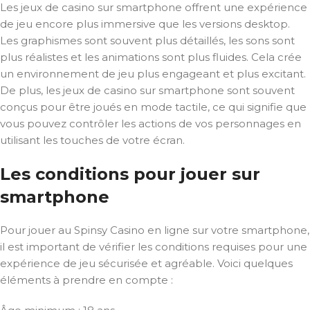
Les jeux de casino sur smartphone offrent une expérience
de jeu encore plus immersive que les versions desktop.
Les graphismes sont souvent plus détaillés, les sons sont
plus réalistes et les animations sont plus fluides. Cela crée
un environnement de jeu plus engageant et plus excitant.
De plus, les jeux de casino sur smartphone sont souvent
conçus pour être joués en mode tactile, ce qui signifie que
vous pouvez contrôler les actions de vos personnages en
utilisant les touches de votre écran.
Les conditions pour jouer sur
smartphone
Pour jouer au Spinsy Casino en ligne sur votre smartphone,
il est important de vérifier les conditions requises pour une
expérience de jeu sécurisée et agréable. Voici quelques
éléments à prendre en compte :