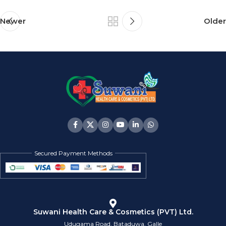
Newer
Older
Secured Payment Methods
Suwani Health Care & Cosmetics (PVT) Ltd.
Udugama Road, Bataduwa, Galle