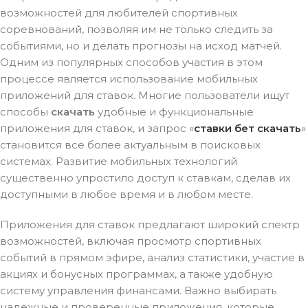
возможностей для любителей спортивных
соревнований, позволяя им не только следить за
событиями, но и делать прогнозы на исход матчей.
Одним из популярных способов участия в этом
процессе является использование мобильных
приложений для ставок. Многие пользователи ищут
способы
скачать
удобные и функциональные
приложения для ставок, и запрос «
ставки бет скачать
»
становится все более актуальным в поисковых
системах. Развитие мобильных технологий
существенно упростило доступ к ставкам, сделав их
доступными в любое время и в любом месте.
Приложения для ставок предлагают широкий спектр
возможностей, включая просмотр спортивных
событий в прямом эфире, анализ статистики, участие в
акциях и бонусных программах, а также удобную
систему управления финансами. Важно выбирать
надежные и проверенные приложения, которые