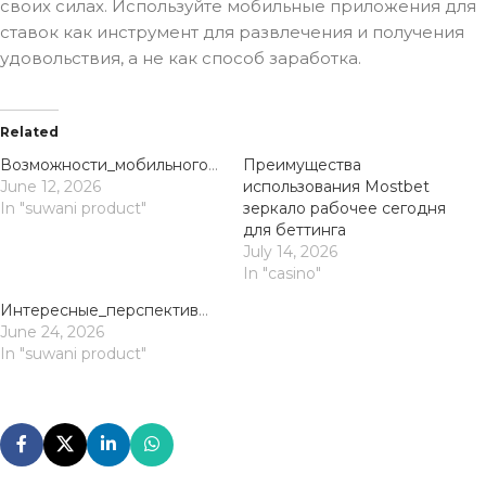
своих силах. Используйте мобильные приложения для
ставок как инструмент для развлечения и получения
удовольствия, а не как способ заработка.
Related
Возможности_мобильного_гейминга_и_ставки_б
Преимущества
June 12, 2026
использования Mostbet
In "suwani product"
зеркало рабочее сегодня
для беттинга
July 14, 2026
In "casino"
Интересные_перспективы_мобильного_гейминг-5807055
June 24, 2026
In "suwani product"