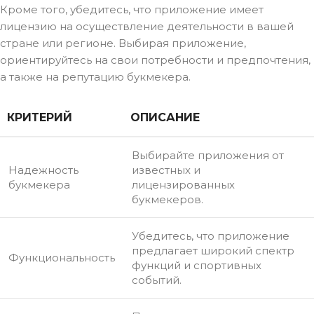
Кроме того, убедитесь, что приложение имеет
лицензию на осуществление деятельности в вашей
стране или регионе. Выбирая приложение,
ориентируйтесь на свои потребности и предпочтения,
а также на репутацию букмекера.
КРИТЕРИЙ
ОПИСАНИЕ
Выбирайте приложения от
Надежность
известных и
букмекера
лицензированных
букмекеров.
Убедитесь, что приложение
предлагает широкий спектр
Функциональность
функций и спортивных
событий.