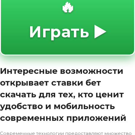
🔥
Играть ▶️
Интересные возможности
открывает ставки бет
скачать для тех, кто ценит
удобство и мобильность
современных приложений
Современные технологии предоставляют множество