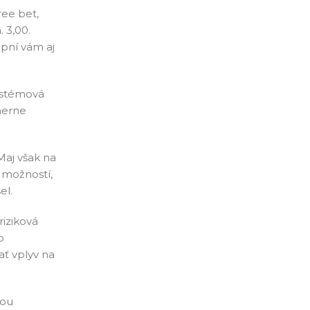
ree bet,
 3,00.
upní vám aj
Systémová
merne
Maj však na
z možností,
el.
riziková
o
ať vplyv na
bou