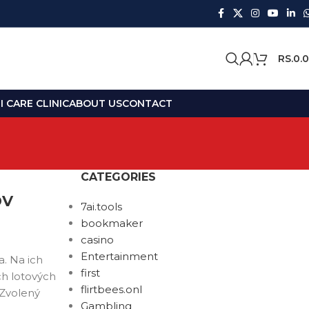
RS.
0.
 CARE CLINIC
ABOUT US
CONTACT
CATEGORIES
ov
7ai.tools
bookmaker
casino
Entertainment
a. Na ich
first
ch lotových
flirtbees.onl
 Zvolený
Gambling