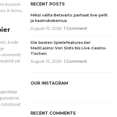
RECENT POSTS
lnym kurzom
nov. K tomu
Miksi valita Betwarts: parhaat live-pelit
ja kasinokokemus
August 10, 2026
1 Comment
bier
skôr, bude
Die besten Spielefeatures bei
MadCasino: Von Slots bis Live-Casino-
 je
Tischen
a otvorené)
 obdržíš od
August 10, 2026
1 Comment
OUR INSTAGRAM
napríklad
e potrebné
u totožnosť
RECENT COMMENTS