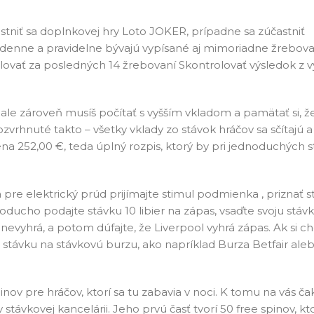
astniť sa doplnkovej hry Loto JOKER, prípadne sa zúčastniť
ždenne a pravidelne bývajú vypísané aj mimoriadne žrebovan
rolovať za posledných 14 žrebovaní Skontrolovať výsledok z
ale zároveň musíš počítať s vyšším vkladom a pamätať si, že
ozvrhnuté takto – všetky vklady zo stávok hráčov sa sčítajú a
na 252,00 €, teda úplný rozpis, ktorý by pri jednoduchých 
re elektrický prúd prijímajte stimul podmienka , priznať s
ducho podajte stávku 10 libier na zápas, vsaďte svoju stáv
a nevyhrá, a potom dúfajte, že Liverpool vyhrá zápas. Ak si c
 stávku na stávkovú burzu, ako napríklad Burza Betfair ale
 pre hráčov, ktorí sa tu zabavia v noci. K tomu na vás čak
 stávkovej kancelárii. Jeho prvú časť tvorí 50 free spinov, kto