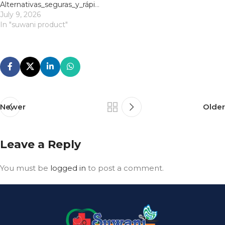
Alternativas_seguras_y_rápidas_para_acceder_a_1xslots_login_en_cualquier_moment
July 9, 2026
In "suwani product"
Newer
Older
Leave a Reply
You must be
logged in
to post a comment.