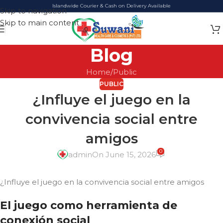
Islandwide Courier & Cash on Delivery Available
Skip to navigation
Skip to main content
Blog
Home
Public
PUBLIC
¿Influye el juego en la
convivencia social entre
amigos
0
admin
On June 15, 2026
¿Influye el juego en la convivencia social entre amigos
El juego como herramienta de
conexión social