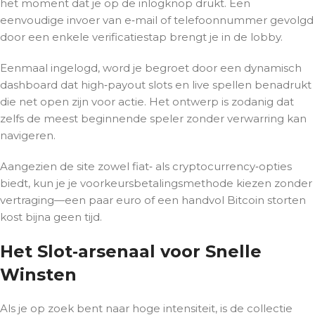
het moment dat je op de inlogknop drukt. Een
eenvoudige invoer van e‑mail of telefoonnummer gevolgd
door een enkele verificatiestap brengt je in de lobby.
Eenmaal ingelogd, word je begroet door een dynamisch
dashboard dat high‑payout slots en live spellen benadrukt
die net open zijn voor actie. Het ontwerp is zodanig dat
zelfs de meest beginnende speler zonder verwarring kan
navigeren.
Aangezien de site zowel fiat‑ als cryptocurrency‑opties
biedt, kun je je voorkeursbetalingsmethode kiezen zonder
vertraging—een paar euro of een handvol Bitcoin storten
kost bijna geen tijd.
Het Slot‑arsenaal voor Snelle
Winsten
Als je op zoek bent naar hoge intensiteit, is de collectie