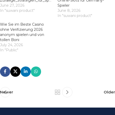
Zufällige_Strategien_für_Spieler_mit_dem_nv_casino_login_und_maximalem_Spaß
Online-Slots für Germany-
June 27, 2026
Spieler
In "suwani product"
June 8, 2026
In "suwani product"
Wie Sie im Beste Casino
ohne Verifizierung 2026
anonym spielen und von
tollen Boni
July 24, 2026
In "Public"
Newer
Older