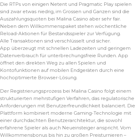
Die RTPs von einigen Netent und Pragmatic Play spielen
sind zwar etwas niedrig, im Grossen und Ganzen sind die
Auszahlungsquoten bei Malina Casino aber sehr fair.
Neben dem Willkommenspaket stehen wöchentliche
Reload-Aktionen für Bestandsspieler zur Verfügung.
Alle Transaktionen sind verschlüsselt und sicher.
App überzeugt mit schnellen Ladezeiten und geringem
Datenverbrauch für unterbrechungsfreie Runden. App
öffnet den direkten Weg zu allen Spielen und
Kontofunktionen auf mobilen Endgeräten durch eine
hochoptimierte Browser-Lösung.
Der Registrierungsprozess bei Malina Casino folgt einem
strukturierten mehrstufigen Verfahren, das regulatorische
Anforderungen mit Benutzerfreundlichkeit balanciert. Die
Plattform kombiniert moderne Gaming-Technologie mit
einer durchdachten Benutzerarchitektur, die sowohl
erfahrene Spieler als auch Neueinsteiger anspricht. Vom
Willkommensbonus bis hin zu großen Preisturnieren –