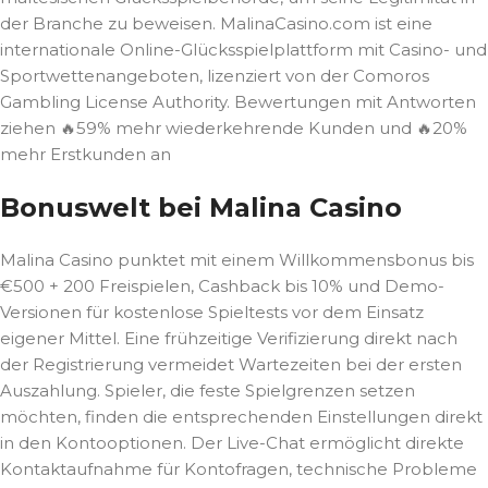
der Branche zu beweisen. MalinaCasino.com ist eine
internationale Online-Glücksspielplattform mit Casino- und
Sportwettenangeboten, lizenziert von der Comoros
Gambling License Authority. Bewertungen mit Antworten
ziehen 🔥59% mehr wiederkehrende Kunden und 🔥20%
mehr Erstkunden an
Bonuswelt bei Malina Casino
Malina Casino punktet mit einem Willkommensbonus bis
€500 + 200 Freispielen, Cashback bis 10% und Demo-
Versionen für kostenlose Spieltests vor dem Einsatz
eigener Mittel. Eine frühzeitige Verifizierung direkt nach
der Registrierung vermeidet Wartezeiten bei der ersten
Auszahlung. Spieler, die feste Spielgrenzen setzen
möchten, finden die entsprechenden Einstellungen direkt
in den Kontooptionen. Der Live-Chat ermöglicht direkte
Kontaktaufnahme für Kontofragen, technische Probleme