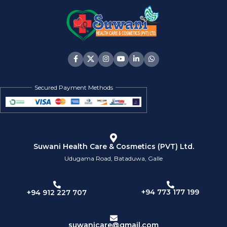
Secured Payment Methods
Suwani Health Care & Cosmetics (PVT) Ltd.
Udugama Road, Bataduwa, Galle
+94 773 177 199
+94 912 227 707
suwanicare@gmail.com