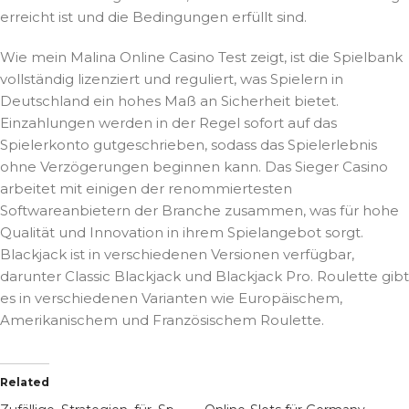
erreicht ist und die Bedingungen erfüllt sind.
Wie mein Malina Online Casino Test zeigt, ist die Spielbank
vollständig lizenziert und reguliert, was Spielern in
Deutschland ein hohes Maß an Sicherheit bietet.
Einzahlungen werden in der Regel sofort auf das
Spielerkonto gutgeschrieben, sodass das Spielerlebnis
ohne Verzögerungen beginnen kann. Das Sieger Casino
arbeitet mit einigen der renommiertesten
Softwareanbietern der Branche zusammen, was für hohe
Qualität und Innovation in ihrem Spielangebot sorgt.
Blackjack ist in verschiedenen Versionen verfügbar,
darunter Classic Blackjack und Blackjack Pro. Roulette gibt
es in verschiedenen Varianten wie Europäischem,
Amerikanischem und Französischem Roulette.
Related