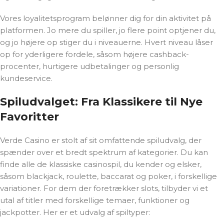
Vores loyalitetsprogram belønner dig for din aktivitet på
platformen. Jo mere du spiller, jo flere point optjener du,
og jo højere op stiger du i niveauerne. Hvert niveau låser
op for yderligere fordele, såsom højere cashback-
procenter, hurtigere udbetalinger og personlig
kundeservice.
Spiludvalget: Fra Klassikere til Nye
Favoritter
Verde Casino er stolt af sit omfattende spiludvalg, der
spænder over et bredt spektrum af kategorier. Du kan
finde alle de klassiske casinospil, du kender og elsker,
såsom blackjack, roulette, baccarat og poker, i forskellige
variationer. For dem der foretrækker slots, tilbyder vi et
utal af titler med forskellige temaer, funktioner og
jackpotter. Her er et udvalg af spiltyper: