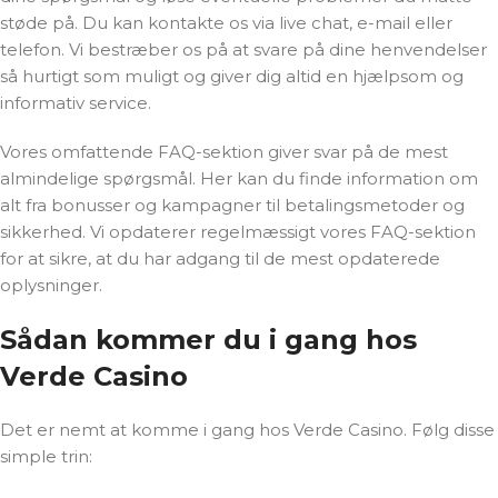
støde på. Du kan kontakte os via live chat, e-mail eller
telefon. Vi bestræber os på at svare på dine henvendelser
så hurtigt som muligt og giver dig altid en hjælpsom og
informativ service.
Vores omfattende FAQ-sektion giver svar på de mest
almindelige spørgsmål. Her kan du finde information om
alt fra bonusser og kampagner til betalingsmetoder og
sikkerhed. Vi opdaterer regelmæssigt vores FAQ-sektion
for at sikre, at du har adgang til de mest opdaterede
oplysninger.
Sådan kommer du i gang hos
Verde Casino
Det er nemt at komme i gang hos Verde Casino. Følg disse
simple trin: