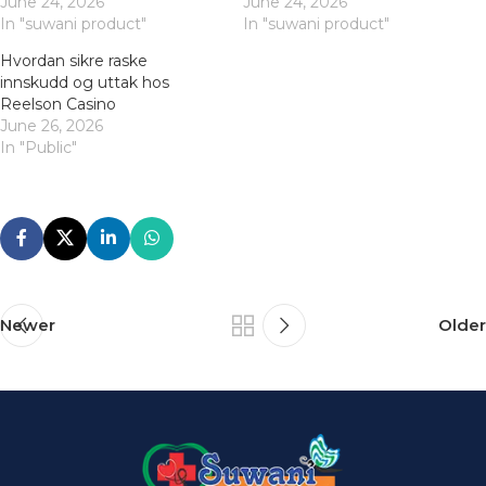
June 24, 2026
June 24, 2026
In "suwani product"
In "suwani product"
Hvordan sikre raske
innskudd og uttak hos
Reelson Casino
June 26, 2026
In "Public"
Newer
Older