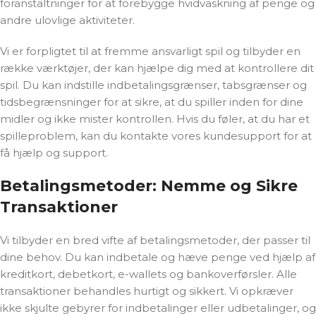
foranstaltninger for at forebygge hvidvaskning af penge og
andre ulovlige aktiviteter.
Vi er forpligtet til at fremme ansvarligt spil og tilbyder en
række værktøjer, der kan hjælpe dig med at kontrollere dit
spil. Du kan indstille indbetalingsgrænser, tabsgrænser og
tidsbegrænsninger for at sikre, at du spiller inden for dine
midler og ikke mister kontrollen. Hvis du føler, at du har et
spilleproblem, kan du kontakte vores kundesupport for at
få hjælp og support.
Betalingsmetoder: Nemme og Sikre
Transaktioner
Vi tilbyder en bred vifte af betalingsmetoder, der passer til
dine behov. Du kan indbetale og hæve penge ved hjælp af
kreditkort, debetkort, e-wallets og bankoverførsler. Alle
transaktioner behandles hurtigt og sikkert. Vi opkræver
ikke skjulte gebyrer for indbetalinger eller udbetalinger, og