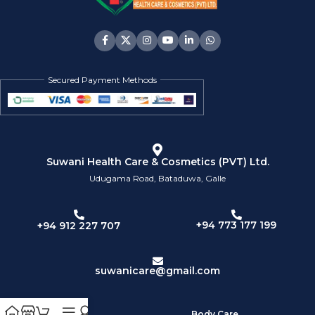
Secured Payment Methods
Suwani Health Care & Cosmetics (PVT) Ltd.
Udugama Road, Bataduwa, Galle
+94 773 177 199
+94 912 227 707
suwanicare@gmail.com
Blog
Body Care