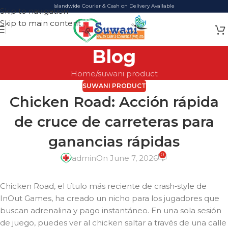
Islandwide Courier & Cash on Delivery Available
Skip to navigation
Skip to main content
Blog
Home
suwani product
SUWANI PRODUCT
Chicken Road: Acción rápida
de cruce de carreteras para
ganancias rápidas
0
admin
On June 7, 2026
Chicken Road, el título más reciente de crash‑style de
InOut Games, ha creado un nicho para los jugadores que
buscan adrenalina y pago instantáneo. En una sola sesión
de juego, puedes ver al chicken saltar a través de una calle