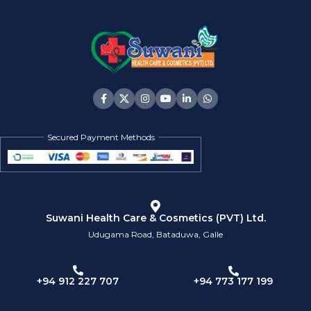
Secured Payment Methods
Suwani Health Care & Cosmetics (PVT) Ltd.
Udugama Road, Bataduwa, Galle
+94 773 177 199
+94 912 227 707