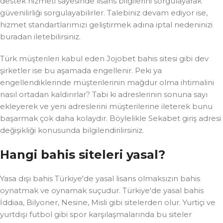
destek hizmeti sayesinde lisans bilgilerini sorgulayarak
güvenilirliği sorgulayabilirler. Talebiniz devam ediyor ise,
hizmet standartlarımızı geliştirmek adına iptal nedeninizi
buradan iletebilirsiniz.
Türk müşterileri kabul eden Jojobet bahis sitesi gibi dev
şirketler ise bu aşamada engellenir. Peki ya
engellendiklerinde müşterilerinin mağdur olma ihtimalini
nasıl ortadan kaldırırlar? Tabi ki adreslerinin sonuna sayı
ekleyerek ve yeni adreslerini müşterilerine ileterek bunu
başarmak çok daha kolaydır. Böylelikle Sekabet giriş adresi
değişikliği konusunda bilgilendirilirsiniz.
Hangi bahis siteleri yasal?
Yasa dışı bahis Türkiye'de yasal lisans olmaksızın bahis
oynatmak ve oynamak suçudur. Türkiye'de yasal bahis
İddiaa, Bilyoner, Nesine, Misli gibi sitelerden olur. Yurtiçi ve
yurtdışı futbol gibi spor karşılaşmalarında bu siteler