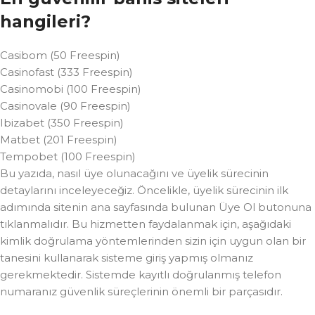
hangileri?
Casibom (50 Freespin)
Casinofast (333 Freespin)
Casinomobi (100 Freespin)
Casinovale (90 Freespin)
Ibizabet (350 Freespin)
Matbet (201 Freespin)
Tempobet (100 Freespin)
Bu yazıda, nasıl üye olunacağını ve üyelik sürecinin
detaylarını inceleyeceğiz. Öncelikle, üyelik sürecinin ilk
adımında sitenin ana sayfasında bulunan Üye Ol butonuna
tıklanmalıdır. Bu hizmetten faydalanmak için, aşağıdaki
kimlik doğrulama yöntemlerinden sizin için uygun olan bir
tanesini kullanarak sisteme giriş yapmış olmanız
gerekmektedir. Sistemde kayıtlı doğrulanmış telefon
numaranız güvenlik süreçlerinin önemli bir parçasıdır.