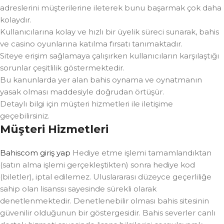
adreslerini müşterilerine ileterek bunu başarmak çok daha
kolaydır.
Kullanıcılarına kolay ve hızlı bir üyelik süreci sunarak, bahis
ve casino oyunlarına katılma fırsatı tanımaktadır.
Siteye erişim sağlamaya çalışırken kullanıcıların karşılaştığı
sorunlar çeşitlilik göstermektedir.
Bu kanunlarda yer alan bahis oynama ve oynatmanın
yasak olması maddesiyle doğrudan örtüşür.
Detaylı bilgi için müşteri hizmetleri ile iletişime
geçebilirsiniz.
Müşteri Hizmetleri
Bahiscom giriş yap
Hediye etme işlemi tamamlandıktan
(satın alma işlemi gerçekleştikten) sonra hediye kod
(biletler), iptal edilemez. Uluslararası düzeyce geçerliliğe
sahip olan lisanssı sayesinde sürekli olarak
denetlenmektedir. Denetlenebilir olması bahis sitesinin
güvenilir olduğunun bir göstergesidir. Bahis severler canlı