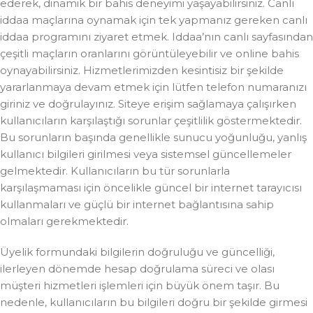
ederek, dinamik bir bahis deneyimi yaşayabilirsiniz. Canlı
iddaa maçlarına oynamak için tek yapmanız gereken canlı
iddaa programını ziyaret etmek. Iddaa’nın canlı sayfasından
çeşitli maçların oranlarını görüntüleyebilir ve online bahis
oynayabilirsiniz. Hizmetlerimizden kesintisiz bir şekilde
yararlanmaya devam etmek için lütfen telefon numaranızı
giriniz ve doğrulayınız. Siteye erişim sağlamaya çalışırken
kullanıcıların karşılaştığı sorunlar çeşitlilik göstermektedir.
Bu sorunların başında genellikle sunucu yoğunluğu, yanlış
kullanıcı bilgileri girilmesi veya sistemsel güncellemeler
gelmektedir. Kullanıcıların bu tür sorunlarla
karşılaşmaması için öncelikle güncel bir internet tarayıcısı
kullanmaları ve güçlü bir internet bağlantısına sahip
olmaları gerekmektedir.
Üyelik formundaki bilgilerin doğruluğu ve güncelliği,
ilerleyen dönemde hesap doğrulama süreci ve olası
müşteri hizmetleri işlemleri için büyük önem taşır. Bu
nedenle, kullanıcıların bu bilgileri doğru bir şekilde girmesi