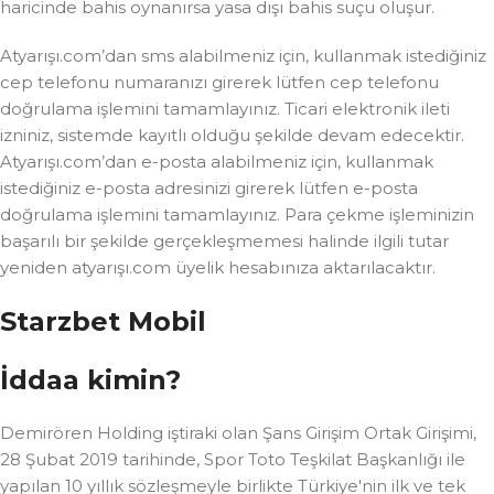
haricinde bahis oynanırsa yasa dışı bahis suçu oluşur.
Atyarışı.com’dan sms alabilmeniz için, kullanmak istediğiniz
cep telefonu numaranızı girerek lütfen cep telefonu
doğrulama işlemini tamamlayınız. Ticari elektronik ileti
izniniz, sistemde kayıtlı olduğu şekilde devam edecektir.
Atyarışı.com’dan e-posta alabilmeniz için, kullanmak
istediğiniz e-posta adresinizi girerek lütfen e-posta
doğrulama işlemini tamamlayınız. Para çekme işleminizin
başarılı bir şekilde gerçekleşmemesi halinde ilgili tutar
yeniden atyarışı.com üyelik hesabınıza aktarılacaktır.
Starzbet Mobil
İddaa kimin?
Demirören Holding iştiraki olan Şans Girişim Ortak Girişimi,
28 Şubat 2019 tarihinde, Spor Toto Teşkilat Başkanlığı ile
yapılan 10 yıllık sözleşmeyle birlikte Türkiye'nin ilk ve tek