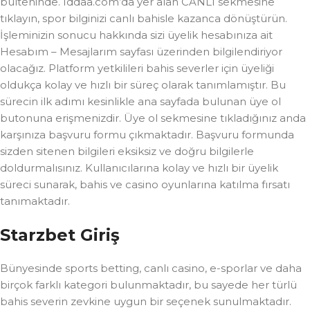
bülteninde. Iddaa.com’da yer alan CANLI sekmesine
tıklayın, spor bilginizi canlı bahisle kazanca dönüştürün.
İşleminizin sonucu hakkında sizi üyelik hesabınıza ait
Hesabım – Mesajlarım sayfası üzerinden bilgilendiriyor
olacağız. Platform yetkilileri bahis severler için üyeliği
oldukça kolay ve hızlı bir süreç olarak tanımlamıştır. Bu
sürecin ilk adımı kesinlikle ana sayfada bulunan üye ol
butonuna erişmenizdir. Üye ol sekmesine tıkladığınız anda
karşınıza başvuru formu çıkmaktadır. Başvuru formunda
sizden sitenen bilgileri eksiksiz ve doğru bilgilerle
doldurmalısınız. Kullanıcılarına kolay ve hızlı bir üyelik
süreci sunarak, bahis ve casino oyunlarına katılma fırsatı
tanımaktadır.
Starzbet Giriş
Bünyesinde sports betting, canlı casino, e-sporlar ve daha
birçok farklı kategori bulunmaktadır, bu sayede her türlü
bahis severin zevkine uygun bir seçenek sunulmaktadır.