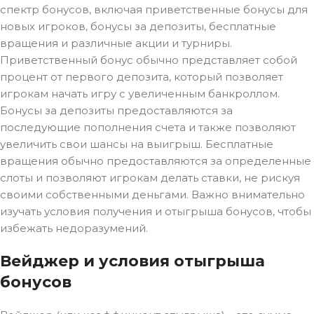
спектр бонусов, включая приветственные бонусы для
новых игроков, бонусы за депозиты, бесплатные
вращения и различные акции и турниры.
Приветственный бонус обычно представляет собой
процент от первого депозита, который позволяет
игрокам начать игру с увеличенным банкроллом.
Бонусы за депозиты предоставляются за
последующие пополнения счета и также позволяют
увеличить свои шансы на выигрыш. Бесплатные
вращения обычно предоставляются за определенные
слоты и позволяют игрокам делать ставки, не рискуя
своими собственными деньгами. Важно внимательно
изучать условия получения и отыгрыша бонусов, чтобы
избежать недоразумений.
Вейджер и условия отыгрыша
бонусов