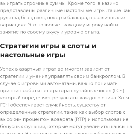
выиграть огромные суммы. Кроме того, в казино
представлены различные настольные игры, такие как
рулетка, блэкджек, покер и баккара, в различных их
вариациях. Это позволяет каждому игроку найти
занятие по своему вкусу и уровню опыта.
Стратегии игры в слоты и
настольные игры
Успех в азартных играх во многом зависит от
стратегии и умения управлять своим банкроллом. В
случае с игровыми автоматами, важно понимать
принцип работы генератора случайных чисел (ГСЧ),
который определяет результаты каждого спина. Хотя
ГСЧ обеспечивает случайность, существуют
определенные стратегии, такие как выбор слотов с
высоким процентом возврата (RTP) и использование
бонусных функций, которые могут увеличить шансы на
выигрыш. В настольных играх, таких как блэкджек и