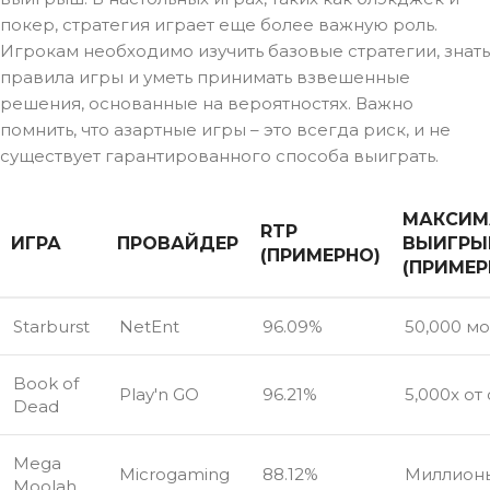
покер, стратегия играет еще более важную роль.
Игрокам необходимо изучить базовые стратегии, знать
правила игры и уметь принимать взвешенные
решения, основанные на вероятностях. Важно
помнить, что азартные игры – это всегда риск, и не
существует гарантированного способа выиграть.
МАКСИМ
RTP
ИГРА
ПРОВАЙДЕР
ВЫИГР
(ПРИМЕРНО)
(ПРИМЕР
Starburst
NetEnt
96.09%
50,000 м
Book of
Play'n GO
96.21%
5,000x от
Dead
Mega
Microgaming
88.12%
Миллион
Moolah