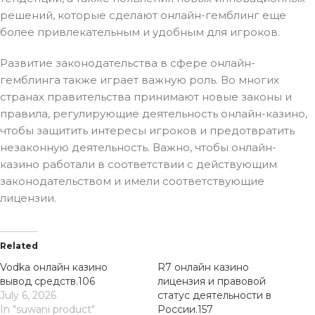
решений, которые сделают онлайн-гемблинг еще
более привлекательным и удобным для игроков.
Развитие законодательства в сфере онлайн-
гемблинга также играет важную роль. Во многих
странах правительства принимают новые законы и
правила, регулирующие деятельность онлайн-казино,
чтобы защитить интересы игроков и предотвратить
незаконную деятельность. Важно, чтобы онлайн-
казино работали в соответствии с действующим
законодательством и имели соответствующие
лицензии.
Related
Vodka онлайн казино
R7 онлайн казино
вывод средств.106
лицензия и правовой
July 6, 2026
статус деятельности в
In "suwani product"
России.157