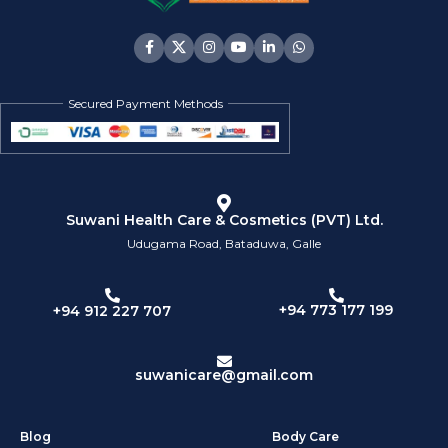
Secured Payment Methods
Suwani Health Care & Cosmetics (PVT) Ltd.
Udugama Road, Bataduwa, Galle
+94 773 177 199
+94 912 227 707
suwanicare@gmail.com
Blog
Body Care