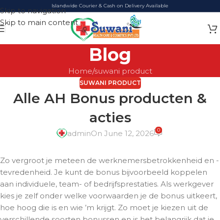
Islandwide Courier & Cash on Delivery Available
Skip to navigation
Skip to main content
Blog
Home
suwani product
SUWANI PRODUCT
Alle AH Bonus producten &
acties
0
admin
On June 12, 2026
Zo vergroot je meteen de werknemersbetrokkenheid en -
tevredenheid. Je kunt de bonus bijvoorbeeld koppelen
aan individuele, team- of bedrijfsprestaties. Als werkgever
kies je zelf onder welke voorwaarden je de bonus uitkeert,
hoe hoog die is en wie ’m krijgt. Zo moet je kiezen uit de
verschillende soorten bonussen en is het belangrijk dat je