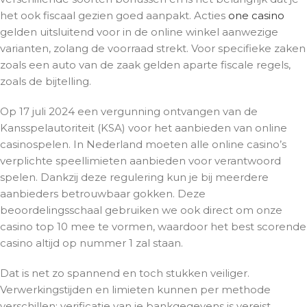
het ook fiscaal gezien goed aanpakt. Acties
one casino
gelden uitsluitend voor in de online winkel aanwezige
varianten, zolang de voorraad strekt. Voor specifieke zaken
zoals een auto van de zaak gelden aparte fiscale regels,
zoals de bijtelling.
Op 17 juli 2024 een vergunning ontvangen van de
Kansspelautoriteit (KSA) voor het aanbieden van online
casinospelen. In Nederland moeten alle online casino’s
verplichte speellimieten aanbieden voor verantwoord
spelen. Dankzij deze regulering kun je bij meerdere
aanbieders betrouwbaar gokken. Deze
beoordelingsschaal gebruiken we ook direct om onze
casino top 10 mee te vormen, waardoor het best scorende
casino altijd op nummer 1 zal staan.
Dat is net zo spannend en toch stukken veiliger.
Verwerkingstijden en limieten kunnen per methode
verschillen; verificatie van je bankgegevens is vereist