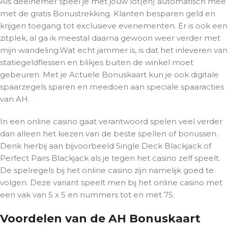
Als deelnemer speel je met jouw lot(en) automatisch mee
met de gratis Bonustrekking. Klanten besparen geld en
krijgen toegang tot exclusieve evenementen. Er is ook een
zitplek, al ga ik meestal daarna gewoon weer verder met
mijn wandeling.Wat echt jammer is, is dat het inleveren van
statiegeldflessen en blikjes buiten de winkel moet
gebeuren. Met je Actuele Bonuskaart kun je ook digitale
spaarzegels sparen en meedoen aan speciale spaaracties
van AH.
In een online casino gaat verantwoord spelen veel verder
dan alleen het kiezen van de beste spellen of bonussen.
Denk hierbij aan bijvoorbeeld Single Deck Blackjack of
Perfect Pairs Blackjack als je tegen het casino zelf speelt.
De spelregels bij het online casino zijn namelijk goed te
volgen. Deze variant speelt men bij het online casino met
een vak van 5 x 5 en nummers tot en met 75.
Voordelen van de AH Bonuskaart