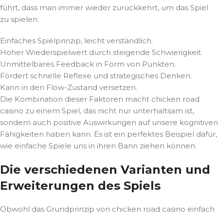
führt, dass man immer wieder zurückkehrt, um das Spiel
zu spielen.
Einfaches Spielprinzip, leicht verständlich.
Hoher Wiederspielwert durch steigende Schwierigkeit.
Unmittelbares Feedback in Form von Punkten.
Fördert schnelle Reflexe und strategisches Denken.
Kann in den Flow-Zustand versetzen.
Die Kombination dieser Faktoren macht chicken road
casino zu einem Spiel, das nicht nur unterhaltsam ist,
sondern auch positive Auswirkungen auf unsere kognitiven
Fähigkeiten haben kann. Es ist ein perfektes Beispiel dafür,
wie einfache Spiele uns in ihren Bann ziehen können.
Die verschiedenen Varianten und
Erweiterungen des Spiels
Obwohl das Grundprinzip von chicken road casino einfach