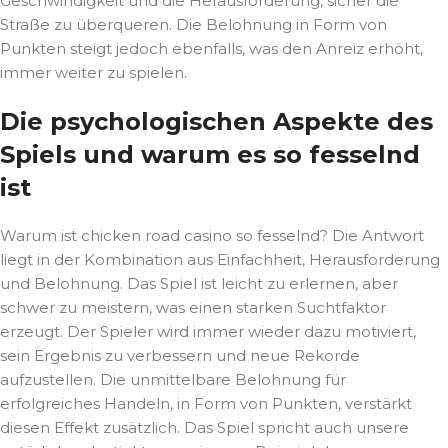
Geschwindigkeit und die Herausforderung, sicher die
Straße zu überqueren. Die Belohnung in Form von
Punkten steigt jedoch ebenfalls, was den Anreiz erhöht,
immer weiter zu spielen.
Die psychologischen Aspekte des
Spiels und warum es so fesselnd
ist
Warum ist chicken road casino so fesselnd? Die Antwort
liegt in der Kombination aus Einfachheit, Herausforderung
und Belohnung. Das Spiel ist leicht zu erlernen, aber
schwer zu meistern, was einen starken Suchtfaktor
erzeugt. Der Spieler wird immer wieder dazu motiviert,
sein Ergebnis zu verbessern und neue Rekorde
aufzustellen. Die unmittelbare Belohnung für
erfolgreiches Handeln, in Form von Punkten, verstärkt
diesen Effekt zusätzlich. Das Spiel spricht auch unsere