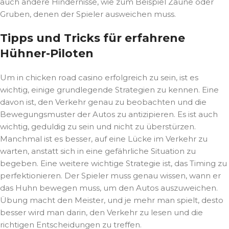
auch andere Hindernisse, wie zum Beispiel Zäune oder
Gruben, denen der Spieler ausweichen muss.
Tipps und Tricks für erfahrene
Hühner-Piloten
Um in chicken road casino erfolgreich zu sein, ist es
wichtig, einige grundlegende Strategien zu kennen. Eine
davon ist, den Verkehr genau zu beobachten und die
Bewegungsmuster der Autos zu antizipieren. Es ist auch
wichtig, geduldig zu sein und nicht zu überstürzen.
Manchmal ist es besser, auf eine Lücke im Verkehr zu
warten, anstatt sich in eine gefährliche Situation zu
begeben. Eine weitere wichtige Strategie ist, das Timing zu
perfektionieren. Der Spieler muss genau wissen, wann er
das Huhn bewegen muss, um den Autos auszuweichen.
Übung macht den Meister, und je mehr man spielt, desto
besser wird man darin, den Verkehr zu lesen und die
richtigen Entscheidungen zu treffen.