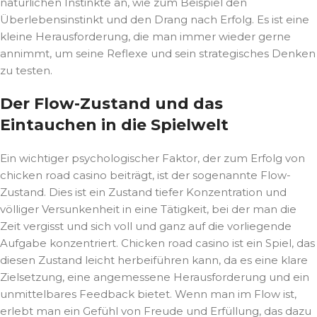
natürlichen Instinkte an, wie zum Beispiel den
Überlebensinstinkt und den Drang nach Erfolg. Es ist eine
kleine Herausforderung, die man immer wieder gerne
annimmt, um seine Reflexe und sein strategisches Denken
zu testen.
Der Flow-Zustand und das
Eintauchen in die Spielwelt
Ein wichtiger psychologischer Faktor, der zum Erfolg von
chicken road casino beiträgt, ist der sogenannte Flow-
Zustand. Dies ist ein Zustand tiefer Konzentration und
völliger Versunkenheit in eine Tätigkeit, bei der man die
Zeit vergisst und sich voll und ganz auf die vorliegende
Aufgabe konzentriert. Chicken road casino ist ein Spiel, das
diesen Zustand leicht herbeiführen kann, da es eine klare
Zielsetzung, eine angemessene Herausforderung und ein
unmittelbares Feedback bietet. Wenn man im Flow ist,
erlebt man ein Gefühl von Freude und Erfüllung, das dazu