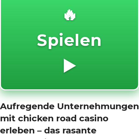
🔥
Spielen
▶️
Aufregende Unternehmungen
mit chicken road casino
erleben – das rasante