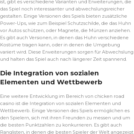
ist, gibt es verschiedene Varianten und Erweiterungen, die
das Spiel noch interessanter und abwechslungsreicher
gestalten. Einige Versionen des Spiels bieten zusätzliche
Power-Ups, wie zum Beispiel Schutzschilde, die das Huhn
vor Autos schützen, oder Magnete, die Münzen anziehen.
Es gibt auch Versionen, in denen das Huhn verschiedene
Kostüme tragen kann, oder in denen die Umgebung
variiert wird. Diese Erweiterungen sorgen für Abwechslung
und halten das Spiel auch nach längerer Zeit spannend.
Die Integration von sozialen
Elementen und Wettbewerb
Eine weitere Entwicklung im Bereich von chicken road
casino ist die Integration von sozialen Elementen und
Wettbewerb. Einige Versionen des Spiels ermöglichen es
den Spielern, sich mit ihren Freunden zu messen und um
die besten Punktzahlen zu konkurrieren. Es gibt auch
Ranglisten, in denen die besten Spieler der Welt angezeigt