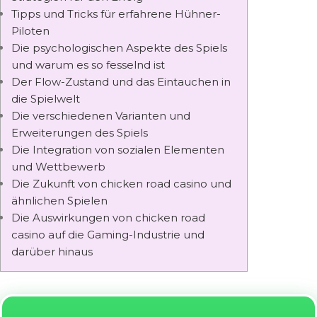
Tipps und Tricks für erfahrene Hühner-
Piloten
Die psychologischen Aspekte des Spiels
und warum es so fesselnd ist
Der Flow-Zustand und das Eintauchen in
die Spielwelt
Die verschiedenen Varianten und
Erweiterungen des Spiels
Die Integration von sozialen Elementen
und Wettbewerb
Die Zukunft von chicken road casino und
ähnlichen Spielen
Die Auswirkungen von chicken road
casino auf die Gaming-Industrie und
darüber hinaus