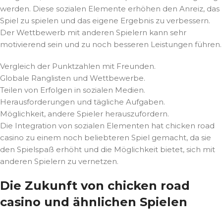
werden. Diese sozialen Elemente erhöhen den Anreiz, das
Spiel zu spielen und das eigene Ergebnis zu verbessern.
Der Wettbewerb mit anderen Spielern kann sehr
motivierend sein und zu noch besseren Leistungen führen.
Vergleich der Punktzahlen mit Freunden.
Globale Ranglisten und Wettbewerbe.
Teilen von Erfolgen in sozialen Medien.
Herausforderungen und tägliche Aufgaben.
Möglichkeit, andere Spieler herauszufordern.
Die Integration von sozialen Elementen hat chicken road
casino zu einem noch beliebteren Spiel gemacht, da sie
den Spielspaß erhöht und die Möglichkeit bietet, sich mit
anderen Spielern zu vernetzen.
Die Zukunft von chicken road
casino und ähnlichen Spielen