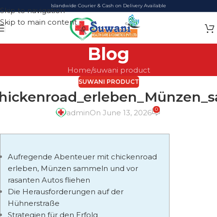
Islandwide Courier & Cash on Delivery Available
Skip to navigation
Skip to main content
Blog
Home
suwani product
SUWANI PRODUCT
hickenroad_erleben_Münzen_
0
admin
On June 13, 2026
Aufregende Abenteuer mit chickenroad
erleben, Münzen sammeln und vor
rasanten Autos fliehen
Die Herausforderungen auf der
Hühnerstraße
Strategien für den Erfolg