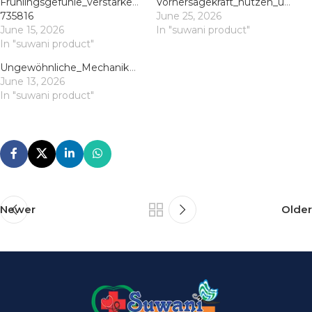
Frühlingsgefühle_verstärken_die_Schönheit_des_wild_robin_be
Vorhersagekraft_nutzen_um_mit_Sportwetten_langfristig_erfolgreiche_Analysen_zu_e
735816
June 25, 2026
June 15, 2026
In "suwani product"
In "suwani product"
Ungewöhnliche_Mechanik_eröffnet_neue_Möglichkeiten_mit_robocat_für_Heim_und
June 13, 2026
In "suwani product"
Newer
Older