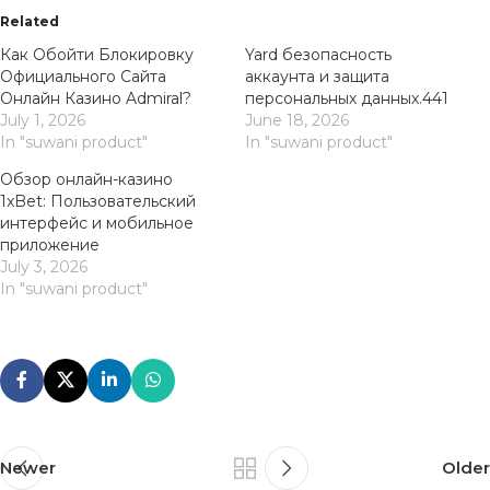
Related
Как Обойти Блокировку
Yard безопасность
Официального Сайта
аккаунта и защита
Онлайн Казино Admiral?
персональных данных.441
July 1, 2026
June 18, 2026
In "suwani product"
In "suwani product"
Обзор онлайн-казино
1xBet: Пользовательский
интерфейс и мобильное
приложение
July 3, 2026
In "suwani product"
Newer
Older