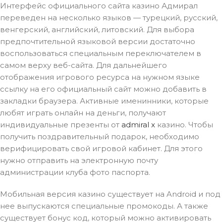
Интерфейс официального сайта казино Адмирал
переведен на несколько языков — турецкий, русский,
венгерский, английский, литовский. Для выбора
предпочтительной языковой версии достаточно
воспользоваться специальным переключателем в
самом верху веб-сайта. Для дальнейшего
отображения игрового ресурса на нужном языке
ссылку на его официальный сайт можно добавить в
закладки браузера. Активные именинники, которые
любят играть онлайн на деньги, получают
индивидуальные презенты от
admiral x
казино. Чтобы
получить поздравительный подарок, необходимо
верифицировать свой игровой кабинет. Для этого
нужно отправить на электронную почту
администрации клуба фото паспорта.
Мобильная версия казино существует на Android и под
нее выпускаются специальные промокоды. А также
существует бонус код, который можно активировать