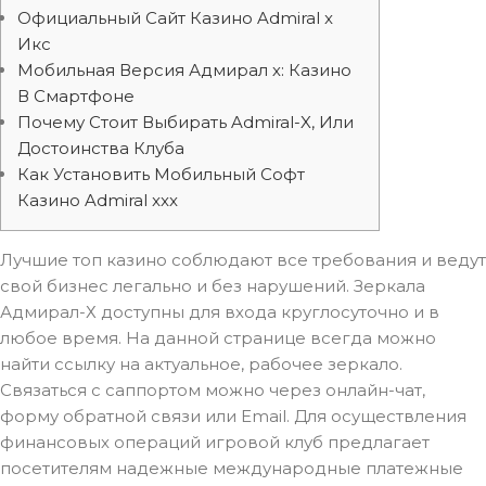
Официальный Сайт Казино Admiral x
Икс
Мобильная Версия Адмирал х: Казино
В Смартфоне
Почему Стоит Выбирать Admiral-X, Или
Достоинства Клуба
Как Установить Мобильный Софт
Казино Admiral xxx
Лучшие топ казино соблюдают все требования и ведут
свой бизнес легально и без нарушений. Зеркала
Адмирал-Х доступны для входа круглосуточно и в
любое время. На данной странице всегда можно
найти ссылку на актуальное, рабочее зеркало.
Связаться с саппортом можно через онлайн-чат,
форму обратной связи или Email. Для осуществления
финансовых операций игровой клуб предлагает
посетителям надежные международные платежные