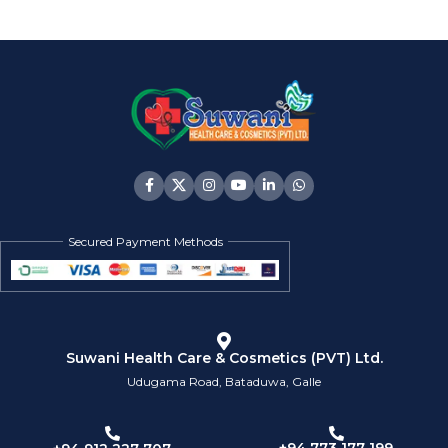
Secured Payment Methods
Suwani Health Care & Cosmetics (PVT) Ltd.
Udugama Road, Bataduwa, Galle