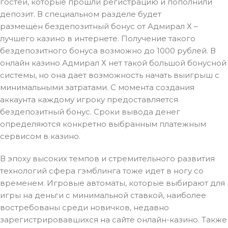
гостей, которые прошли регистрацию и пополнили
депозит. В специальном разделе будет
размещён бездепозитный бонус от Адмирал Х –
лучшего казино в интернете. Получение такого
бездепозитного бонуса возможно до 1000 рублей. В
онлайн казино Адмирал Х нет такой большой бонусной
системы, но она дает возможность начать выигрыш с
минимальными затратами. С момента создания
аккаунта каждому игроку предоставляется
бездепозитный бонус. Сроки вывода денег
определяются конкретно выбранным платежным
сервисом в казино.
В эпоху высоких темпов и стремительного развития
технологий сфера гэмблинга тоже идет в ногу со
временем. Игровые автоматы, которые выбирают для
игры на деньги с минимальной ставкой, наиболее
востребованы среди новичков, недавно
зарегистрировавшихся на сайте онлайн-казино. Также