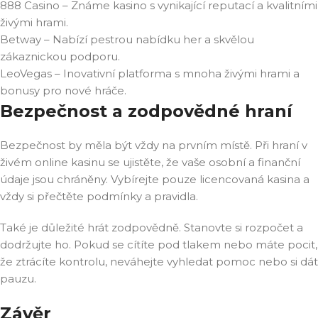
888 Casino – Známe kasino s vynikající reputací a kvalitními
živými hrami.
Betway – Nabízí pestrou nabídku her a skvělou
zákaznickou podporu.
LeoVegas – Inovativní platforma s mnoha živými hrami a
bonusy pro nové hráče.
Bezpečnost a zodpovědné hraní
Bezpečnost by měla být vždy na prvním místě. Při hraní v
živém online kasinu se ujistěte, že vaše osobní a finanční
údaje jsou chráněny. Vybírejte pouze licencovaná kasina a
vždy si přečtěte podmínky a pravidla.
Také je důležité hrát zodpovědně. Stanovte si rozpočet a
dodržujte ho. Pokud se cítíte pod tlakem nebo máte pocit,
že ztrácíte kontrolu, neváhejte vyhledat pomoc nebo si dát
pauzu.
Závěr