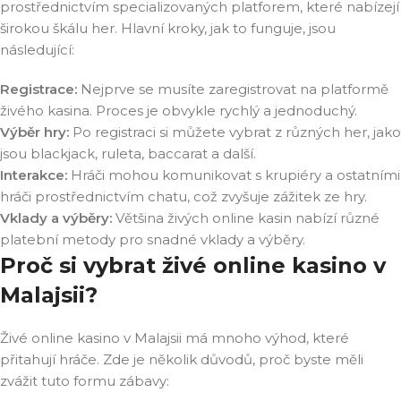
prostřednictvím specializovaných platforem, které nabízejí
širokou škálu her. Hlavní kroky, jak to funguje, jsou
následující:
Registrace:
Nejprve se musíte zaregistrovat na platformě
živého kasina. Proces je obvykle rychlý a jednoduchý.
Výběr hry:
Po registraci si můžete vybrat z různých her, jako
jsou blackjack, ruleta, baccarat a další.
Interakce:
Hráči mohou komunikovat s krupiéry a ostatními
hráči prostřednictvím chatu, což zvyšuje zážitek ze hry.
Vklady a výběry:
Většina živých online kasin nabízí různé
platební metody pro snadné vklady a výběry.
Proč si vybrat živé online kasino v
Malajsii?
Živé online kasino v Malajsii má mnoho výhod, které
přitahují hráče. Zde je několik důvodů, proč byste měli
zvážit tuto formu zábavy: