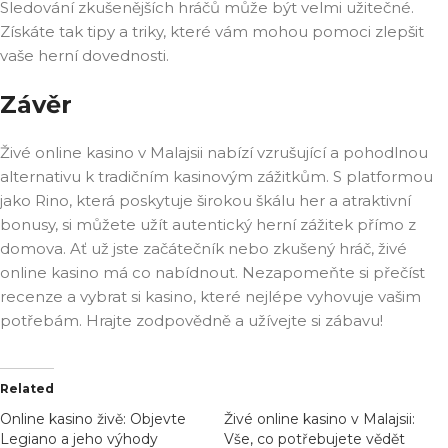
Sledování zkušenějších hráčů může být velmi užitečné.
Získáte tak tipy a triky, které vám mohou pomoci zlepšit
vaše herní dovednosti.
Závěr
Živé online kasino v Malajsii nabízí vzrušující a pohodlnou
alternativu k tradičním kasinovým zážitkům. S platformou
jako Rino, která poskytuje širokou škálu her a atraktivní
bonusy, si můžete užít autentický herní zážitek přímo z
domova. Ať už jste začátečník nebo zkušený hráč, živé
online kasino má co nabídnout. Nezapomeňte si přečíst
recenze a vybrat si kasino, které nejlépe vyhovuje vašim
potřebám. Hrajte zodpovědně a užívejte si zábavu!
Related
Online kasino živě: Objevte
Živé online kasino v Malajsii:
Legiano a jeho výhody
Vše, co potřebujete vědět