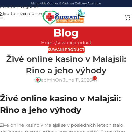
Islandwide Courier & Cash on Delivery Available
Skip to navigation
Skip to main content
Blog
Home
suwani product
SUWANI PRODUCT
Živé online kasino v Malajsii:
Rino a jeho výhody
0
admin
On June 11, 2026
Živé online kasino v Malajsii:
Rino a jeho výhody
Živé online kasino v Malajsii se v posledních letech stalo