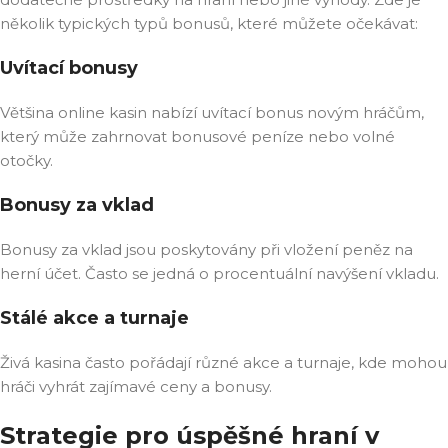
několik typických typů bonusů, které můžete očekávat:
Uvítací bonusy
Většina online kasin nabízí uvítací bonus novým hráčům,
který může zahrnovat bonusové peníze nebo volné
otočky.
Bonusy za vklad
Bonusy za vklad jsou poskytovány při vložení peněz na
herní účet. Často se jedná o procentuální navýšení vkladu.
Stálé akce a turnaje
Živá kasina často pořádají různé akce a turnaje, kde mohou
hráči vyhrát zajímavé ceny a bonusy.
Strategie pro úspěšné hraní v