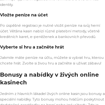
identity.
Vložte peníze na účet
Po úspěšné registraci je nutné vložit peníze na svůj herní
účet. Většina kasin nabízí různé platební metody, včetně
kreditních karet, e-peněženek a bankovních převodů.
Vyberte si hru a začněte hrát
Jakmile máte peníze na účtu, můžete si vybrat hru, kterou
chcete hrát. Zvolte si živou hru a začněte si užívat zábavu!
Bonusy a nabídky v živých online
kasinech
Jedním z hlavních lákadel živých online kasin jsou bonusy a
speciální nabídky. Tyto bonusy mohou hráčům poskytnout
dodatečné prostředky na hraní nebo jiné výhody. Zde je