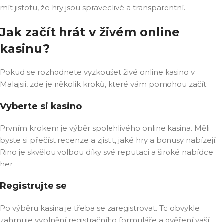
mít jistotu, že hry jsou spravedlivé a transparentní.
Jak začít hrát v živém online
kasinu?
Pokud se rozhodnete vyzkoušet živé online kasino v
Malajsii, zde je několik kroků, které vám pomohou začít:
Vyberte si kasino
Prvním krokem je výběr spolehlivého online kasina. Měli
byste si přečíst recenze a zjistit, jaké hry a bonusy nabízejí.
Rino je skvělou volbou díky své reputaci a široké nabídce
her.
Registrujte se
Po výběru kasina je třeba se zaregistrovat. To obvykle
zahrnuje vyplnění registračního formuláře a ověření vaší