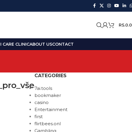
RS.
0.
 CARE CLINIC
ABOUT US
CONTACT
CATEGORIES
_pro_vše
7ai.tools
bookmaker
casino
Entertainment
first
flirtbees.onl
Gambling