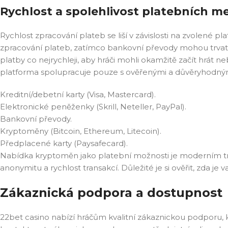
Rychlost a spolehlivost platebních m
Rychlost zpracování plateb se liší v závislosti na zvolené 
zpracování plateb, zatímco bankovní převody mohou trvat 
platby co nejrychleji, aby hráči mohli okamžitě začít hrát ne
platforma spolupracuje pouze s ověřenými a důvěryhodnými
Kreditní/debetní karty (Visa, Mastercard).
Elektronické peněženky (Skrill, Neteller, PayPal).
Bankovní převody.
Kryptoměny (Bitcoin, Ethereum, Litecoin).
Předplacené karty (Paysafecard).
Nabídka kryptoměn jako platební možnosti je moderním tre
anonymitu a rychlost transakcí. Důležité je si ověřit, zda j
Zákaznická podpora a dostupnost
22bet casino nabízí hráčům kvalitní zákaznickou podporu, 