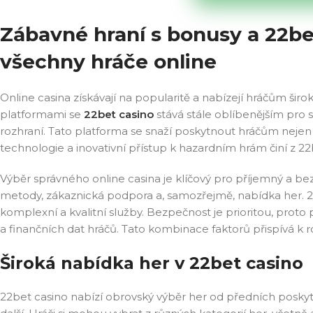
Zábavné hraní s bonusy a 22bet
všechny hráče online
Online casina získávají na popularitě a nabízejí hráčům ši
platformami se
22bet casino
stává stále oblíbenějším pro s
rozhraní. Tato platforma se snaží poskytnout hráčům nejen 
technologie a inovativní přístup k hazardním hrám činí z 2
Výběr správného online casina je klíčový pro příjemný a bez
metody, zákaznická podpora a, samozřejmě, nabídka her. 2
komplexní a kvalitní služby. Bezpečnost je prioritou, prot
a finančních dat hráčů. Tato kombinace faktorů přispívá k r
Široká nabídka her v 22bet casino
22bet casino nabízí obrovský výběr her od předních poskyt