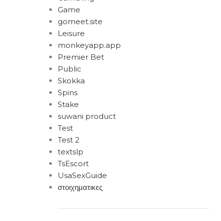
Game
gomeet.site
Leisure
monkeyapp.app
Premier Bet
Public
Skokka
Spins
Stake
suwani product
Test
Test 2
textslp
TsEscort
UsaSexGuide
στοιχηματικες