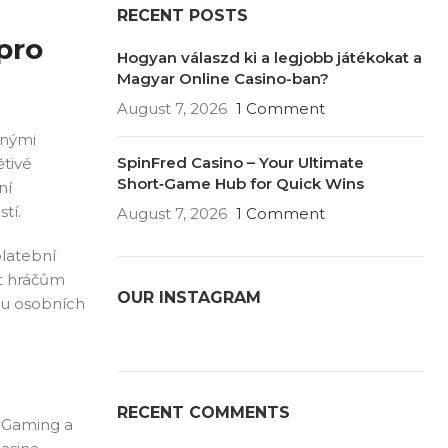
RECENT POSTS
pro
Hogyan válaszd ki a legjobb játékokat a
Magyar Online Casino-ban?
August 7, 2026
1 Comment
pnými
SpinFred Casino – Your Ultimate
ětivé
Short‑Game Hub for Quick Wins
ní
tí.
August 7, 2026
1 Comment
platební
ut hráčům
OUR INSTAGRAM
anu osobních
RECENT COMMENTS
n Gaming a