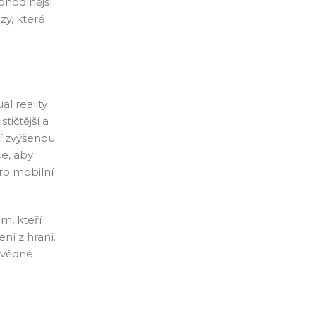
ohodlnější
zy, které
al reality
tičtější a
zí zvýšenou
ce, aby
ro mobilní
m, kteří
ní z hraní.
povědné