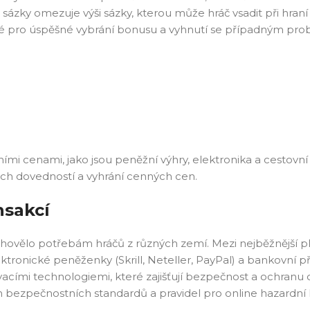
ázky omezuje výši sázky, kterou může hráč vsadit při hraní
vé pro úspěšné vybrání bonusu a vyhnutí se případným pr
ními cenami, jako jsou peněžní výhry, elektronika a cestovn
svých dovedností a vyhrání cenných cen.
nsakcí
yhovělo potřebám hráčů z různých zemí. Mezi nejběžnější p
ektronické peněženky (Skrill, Neteller, PayPal) a bankovní p
acími technologiemi, které zajišťují bezpečnost a ochranu
h bezpečnostních standardů a pravidel pro online hazardní 