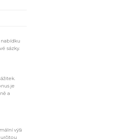
u nabídku
vé sázky.
ážitek.
onus je
lně a
mální výši
určitou