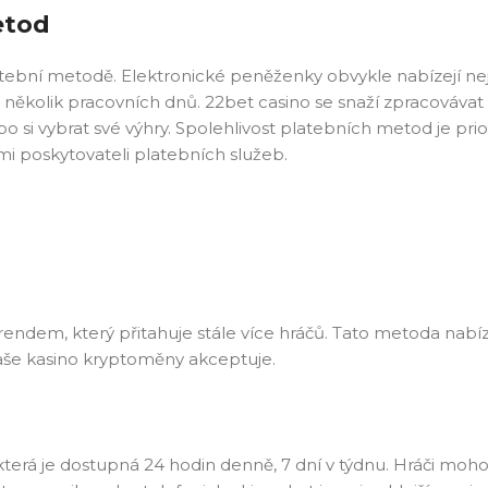
etod
platební metodě. Elektronické peněženky obvykle nabízejí nej
několik pracovních dnů. 22bet casino se snaží zpracovávat
bo si vybrat své výhry. Spolehlivost platebních metod je prio
 poskytovateli platebních služeb.
ndem, který přitahuje stále více hráčů. Tato metoda nabíz
e vaše kasino kryptoměny akceptuje.
která je dostupná 24 hodin denně, 7 dní v týdnu. Hráči moh