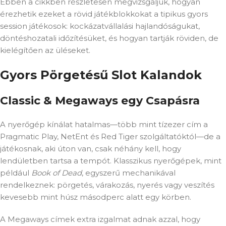
Ebben a cikkben részletesen megvizsgáljuk, hogyan
érezhetik ezeket a rövid játékblokkokat a tipikus gyors
session játékosok: kockázatvállalási hajlandóságukat,
döntéshozatali időzítésüket, és hogyan tartják röviden, de
kielégítően az üléseket.
Gyors Pörgetésű Slot Kalandok
Classic & Megaways egy Csapásra
A nyerőgép kínálat hatalmas—több mint tízezer cím a
Pragmatic Play, NetEnt és Red Tiger szolgáltatóktól—de a
játékosnak, aki úton van, csak néhány kell, hogy
lendületben tartsa a tempót. Klasszikus nyerőgépek, mint
például
Book of Dead
, egyszerű mechanikával
rendelkeznek: pörgetés, várakozás, nyerés vagy veszítés
kevesebb mint húsz másodperc alatt egy körben.
A Megaways címek extra izgalmat adnak azzal, hogy