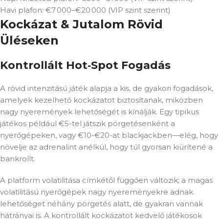
Havi plafon: €7 000–€20 000 (VIP szint szerint)
Kockázat & Jutalom Rövid
Üléseken
Kontrollált Hot‑Spot Fogadás
A rövid intenzitású játék alapja a kis, de gyakori fogadások,
amelyek kezelhető kockázatot biztosítanak, miközben
nagy nyeremények lehetőségét is kínálják. Egy tipikus
játékos például €5-tel játszik pörgetésenként a
nyerőgépeken, vagy €10-€20-at blackjackben—elég, hogy
növelje az adrenalint anélkül, hogy túl gyorsan kiürítené a
bankrollt.
A platform volatilitása címkétől függően változik; a magas
volatilitású nyerőgépek nagy nyereményekre adnak
lehetőséget néhány pörgetés alatt, de gyakran vannak
hátrányai is. A kontrollált kockázatot kedvelő játékosok