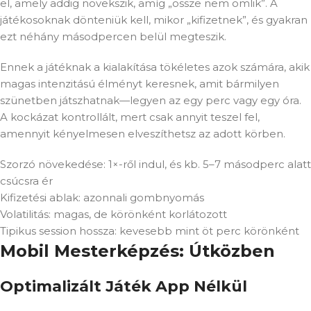
el, amely addig növekszik, amíg „össze nem omlik”. A
játékosoknak dönteniük kell, mikor „kifizetnek”, és gyakran
ezt néhány másodpercen belül megteszik.
Ennek a játéknak a kialakítása tökéletes azok számára, akik
magas intenzitású élményt keresnek, amit bármilyen
szünetben játszhatnak—legyen az egy perc vagy egy óra.
A kockázat kontrollált, mert csak annyit teszel fel,
amennyit kényelmesen elveszíthetsz az adott körben.
Szorzó növekedése: 1×-ről indul, és kb. 5–7 másodperc alatt
csúcsra ér
Kifizetési ablak: azonnali gombnyomás
Volatilitás: magas, de körönként korlátozott
Tipikus session hossza: kevesebb mint öt perc körönként
Mobil Mesterképzés: Útközben
Optimalizált Játék App Nélkül