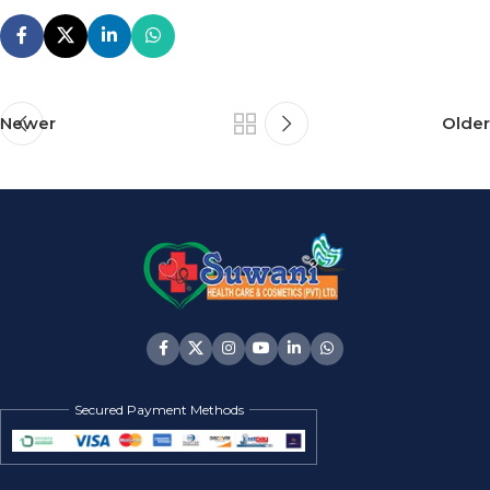
Newer
Older
Secured Payment Methods