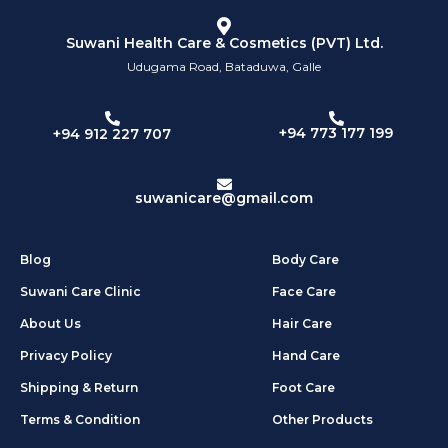
Suwani Health Care & Cosmetics (PVT) Ltd.
Udugama Road, Bataduwa, Galle
+94 773 177 199
+94 912 227 707
suwanicare@gmail.com
Blog
Body Care
Suwani Care Clinic
Face Care
About Us
Hair Care
Privacy Policy
Hand Care
Shipping & Return
Foot Care
Terms & Condition
Other Products