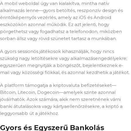
A mobil weboldal úgy van kialakítva, mintha natív
alkalmazás lenne—gyors betöltés, reszponzív design és
érintőképernyős vezérlés, amely az iOS és Android
eszközökön azonnal működik. Ez azt jelenti, hogy
pörgethetsz vagy fogadhatsz a telefonodon, miközben
sorban állsz vagy rövid szünetet tartasz a munkában.
A gyors sessionös játékosok kihasználják, hogy nincs
szükség nagy letöltésekre vagy alkalmazásengedélyekre;
egyszerűen megnyitják a böngészőt, bejelentkeznek e-
mail vagy közösségi fiókkal, és azonnal kezdhetik a játékot.
A platform támogatja a kriptovaluta befizetéseket—
Bitcoin, Litecoin, Dogecoin—amelyek szinte azonnal
jóváírhatók. Azok számára, akik nem szeretnének várni
banki átutalásokra vagy kártyaellenőrzésekre, a kriptó a
leggyorsabb út a játékhoz.
Gyors és Egyszerű Bankolás