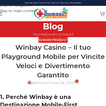
Islandwide Courier & Cash on Delivery Available
Skip to navigation
Skip to main content
Blog
Home
suwani product
SUWANI PRODUCT
Winbay Casino – Il tuo
Playground Mobile per Vincite
Veloci e Divertimento
Garantito
0
admin
On June 26, 2026
1. Perché Winbay è una
Destinazione Mobile‑First