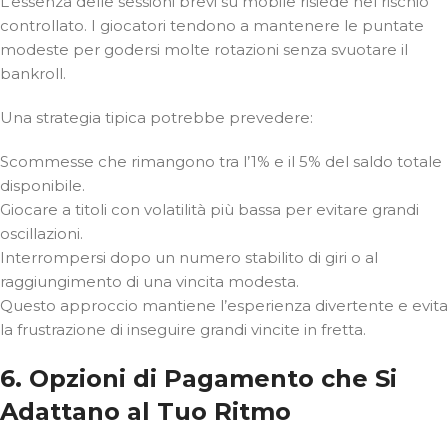
L’essenza delle sessioni brevi su mobile risiede nel rischio
controllato. I giocatori tendono a mantenere le puntate
modeste per godersi molte rotazioni senza svuotare il
bankroll.
Una strategia tipica potrebbe prevedere:
Scommesse che rimangono tra l’1% e il 5% del saldo totale
disponibile.
Giocare a titoli con volatilità più bassa per evitare grandi
oscillazioni.
Interrompersi dopo un numero stabilito di giri o al
raggiungimento di una vincita modesta.
Questo approccio mantiene l’esperienza divertente e evita
la frustrazione di inseguire grandi vincite in fretta.
6. Opzioni di Pagamento che Si
Adattano al Tuo Ritmo