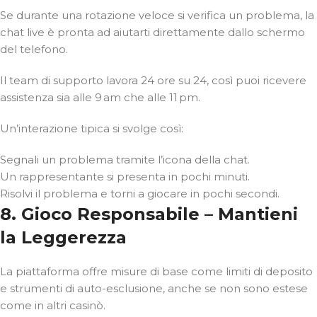
Se durante una rotazione veloce si verifica un problema, la
chat live è pronta ad aiutarti direttamente dallo schermo
del telefono.
Il team di supporto lavora 24 ore su 24, così puoi ricevere
assistenza sia alle 9 am che alle 11 pm.
Un’interazione tipica si svolge così:
Segnali un problema tramite l’icona della chat.
Un rappresentante si presenta in pochi minuti.
Risolvi il problema e torni a giocare in pochi secondi.
8. Gioco Responsabile – Mantieni
la Leggerezza
La piattaforma offre misure di base come limiti di deposito
e strumenti di auto-esclusione, anche se non sono estese
come in altri casinò.