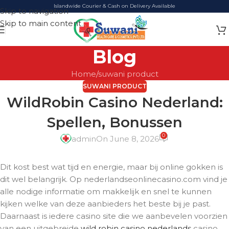
Islandwide Courier & Cash on Delivery Available
Skip to navigation
Skip to main content
Blog
Home
suwani product
SUWANI PRODUCT
WildRobin Casino Nederland:
Spellen, Bonussen
0
admin
On June 8, 2026
Dit kost best wat tijd en energie, maar bij online gokken is
dit wel belangrijk. Op nederlandseonlinecasino.com vind je
alle nodige informatie om makkelijk en snel te kunnen
kijken welke van deze aanbieders het beste bij je past.
Daarnaast is iedere casino site die we aanbevelen voorzien
van een uitgebreide
wild robin casino nederlands
casino