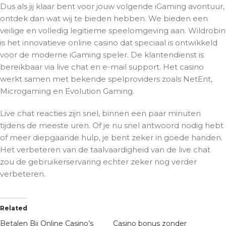
Dus als jij klaar bent voor jouw volgende iGaming avontuur,
ontdek dan wat wij te bieden hebben. We bieden een
veilige en volledig legitieme speelomgeving aan. Wildrobin
is het innovatieve online casino dat speciaal is ontwikkeld
voor de moderne iGaming speler. De klantendienst is
bereikbaar via live chat en e-mail support. Het casino
werkt samen met bekende spelproviders zoals NetEnt,
Microgaming en Evolution Gaming.
Live chat reacties zijn snel, binnen een paar minuten
tijdens de meeste uren. Of je nu snel antwoord nodig hebt
of meer diepgaande hulp, je bent zeker in goede handen.
Het verbeteren van de taalvaardigheid van de live chat
zou de gebruikerservaring echter zeker nog verder
verbeteren.
Related
Betalen Bij Online Casino’s
Casino bonus zonder