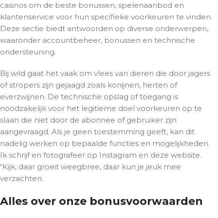
casinos om de beste bonussen, spelenaanbod en
klantenservice voor hun specifieke voorkeuren te vinden.
Deze sectie biedt antwoorden op diverse onderwerpen,
waaronder accountbeheer, bonussen en technische
ondersteuning.
Bij wild gaat het vaak om vlees van dieren die door jagers
of stropers zijn gejaagd zoals konijnen, herten of
everzwijnen. De technische opslag of toegang is
noodzakelijk voor het legitieme doel voorkeuren op te
slaan die niet door de abonnee of gebruiker zijn
aangevraagd. Als je geen toestemming geeft, kan dit
nadelig werken op bepaalde functies en mogelijkheden.
Ik schrijf en fotografeer op Instagram en deze website.
“Kijk, daar groeit weegbree, daar kun je jeuk mee
verzachten.
Alles over onze bonusvoorwaarden