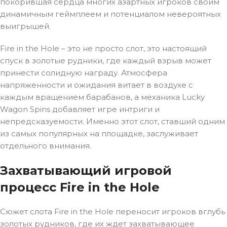
покорившая сердца многих азартных игроков своим
динамичным геймплеем и потенциалом невероятных
выигрышей.
Fire in the Hole – это не просто слот, это настоящий
спуск в золотые рудники, где каждый взрыв может
принести солидную награду. Атмосфера
напряженности и ожидания витает в воздухе с
каждым вращением барабанов, а механика Lucky
Wagon Spins добавляет игре интриги и
непредсказуемости. Именно этот слот, ставший одним
из самых популярных на площадке, заслуживает
отдельного внимания.
Захватывающий игровой
процесс Fire in the Hole
Сюжет слота Fire in the Hole переносит игроков вглубь
золотых рудников, где их ждет захватывающее