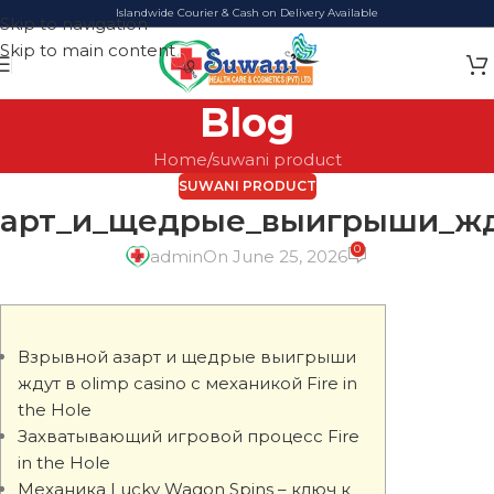
Islandwide Courier & Cash on Delivery Available
Skip to navigation
Skip to main content
Blog
Home
suwani product
SUWANI PRODUCT
зарт_и_щедрые_выигрыши_жду
0
admin
On June 25, 2026
Взрывной азарт и щедрые выигрыши
ждут в olimp casino с механикой Fire in
the Hole
Захватывающий игровой процесс Fire
in the Hole
Механика Lucky Wagon Spins – ключ к