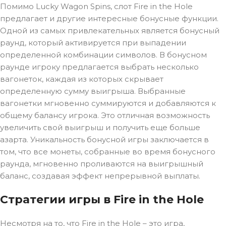
Помимо Lucky Wagon Spins, слот Fire in the Hole
предлагает и другие интересные бонусные функции.
Одной из самых привлекательных является бонусный
раунд, который активируется при выпадении
определенной комбинации символов. В бонусном
раунде игроку предлагается выбрать несколько
вагонеток, каждая из которых скрывает
определенную сумму выигрыша. Выбранные
вагонетки мгновенно суммируются и добавляются к
общему балансу игрока. Это отличная возможность
увеличить свой выигрыш и получить еще больше
азарта. Уникальность бонусной игры заключается в
том, что все монеты, собранные во время бонусного
раунда, мгновенно проливаются на выигрышный
баланс, создавая эффект непрерывной выплаты.
Стратегии игры в Fire in the Hole
Несмотря на то, что Fire in the Hole – это игра,