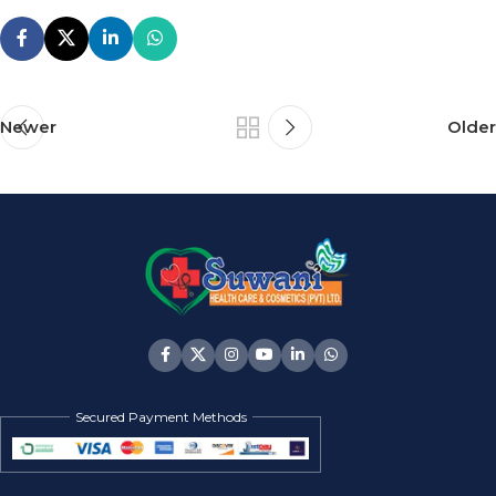
Newer
Older
Secured Payment Methods