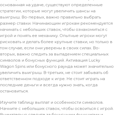
основанная на удаче, существуют определенные
стратегии, которые могут увеличить шансы на
выигрыш. Во-первых, важно правильно выбрать
размер ставки. Начинающим игрокам рекомендуется
начинать с небольших ставок, чтобы ознакомиться с
игрой и понять ее механику. Опытные игроки могут
рисковать и делать более крупные ставки, но только в
том случае, если они уверены в своих силах. Во-
вторых, важно следить за выпадением специальных
символов и бонусных функций. Активация Lucky
Wagon Spins или бонусного раунда может значительно
увеличить выигрыш. В-третьих, не стоит забывать об
ответственном подходе к игре. Не стоит играть на
последние деньги и всегда нужно знать, когда
остановиться.
Изучите таблицу выплат и особенности символов.
Начните с небольших ставок, чтобы освоиться с игрой.
Внимательно следите за бонусными функциями и