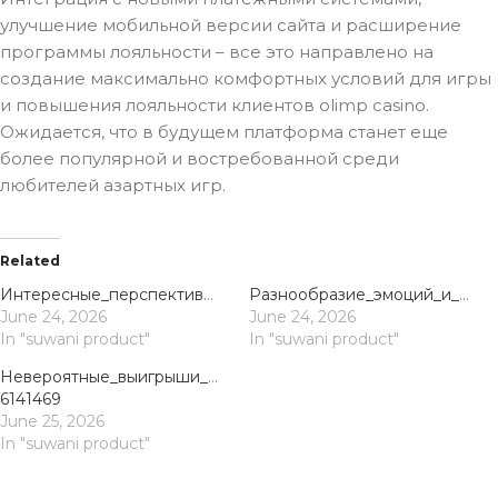
улучшение мобильной версии сайта и расширение
программы лояльности – все это направлено на
создание максимально комфортных условий для игры
и повышения лояльности клиентов olimp casino.
Ожидается, что в будущем платформа станет еще
более популярной и востребованной среди
любителей азартных игр.
Related
Интересные_перспективы_мобильного_гейминг-5807055
Разнообразие_эмоций_и_Olimp_Casino_скачать_откро
June 24, 2026
June 24, 2026
In "suwani product"
In "suwani product"
Невероятные_выигрыши_и_бонусы_вокруг_olimp_casin-
6141469
June 25, 2026
In "suwani product"