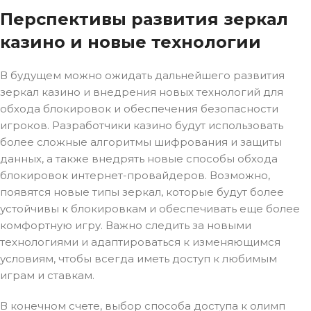
Перспективы развития зеркал
казино и новые технологии
В будущем можно ожидать дальнейшего развития
зеркал казино и внедрения новых технологий для
обхода блокировок и обеспечения безопасности
игроков. Разработчики казино будут использовать
более сложные алгоритмы шифрования и защиты
данных, а также внедрять новые способы обхода
блокировок интернет-провайдеров. Возможно,
появятся новые типы зеркал, которые будут более
устойчивы к блокировкам и обеспечивать еще более
комфортную игру. Важно следить за новыми
технологиями и адаптироваться к изменяющимся
условиям, чтобы всегда иметь доступ к любимым
играм и ставкам.
В конечном счете, выбор способа доступа к олимп