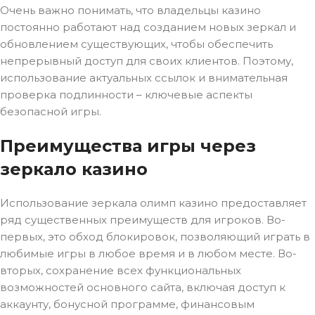
Очень важно понимать, что владельцы казино
постоянно работают над созданием новых зеркал и
обновлением существующих, чтобы обеспечить
непрерывный доступ для своих клиентов. Поэтому,
использование актуальных ссылок и внимательная
проверка подлинности – ключевые аспекты
безопасной игры.
Преимущества игры через
зеркало казино
Использование зеркала олимп казино предоставляет
ряд существенных преимуществ для игроков. Во-
первых, это обход блокировок, позволяющий играть в
любимые игры в любое время и в любом месте. Во-
вторых, сохранение всех функциональных
возможностей основного сайта, включая доступ к
аккаунту, бонусной программе, финансовым