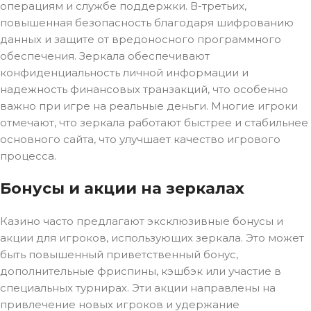
операциям и службе поддержки. В-третьих,
повышенная безопасность благодаря шифрованию
данных и защите от вредоносного программного
обеспечения. Зеркала обеспечивают
конфиденциальность личной информации и
надежность финансовых транзакций, что особенно
важно при игре на реальные деньги. Многие игроки
отмечают, что зеркала работают быстрее и стабильнее
основного сайта, что улучшает качество игрового
процесса.
Бонусы и акции на зеркалах
Казино часто предлагают эксклюзивные бонусы и
акции для игроков, использующих зеркала. Это может
быть повышенный приветственный бонус,
дополнительные фриспины, кэшбэк или участие в
специальных турнирах. Эти акции направлены на
привлечение новых игроков и удержание