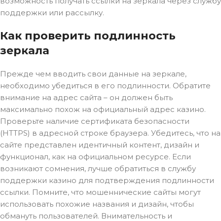
возможность получать ссылки на зеркала через службу
поддержки или рассылку.
Как проверить подлинность
зеркала
Прежде чем вводить свои данные на зеркале,
необходимо убедиться в его подлинности. Обратите
внимание на адрес сайта – он должен быть
максимально похож на официальный адрес казино.
Проверьте наличие сертификата безопасности
(HTTPS) в адресной строке браузера. Убедитесь, что на
сайте представлен идентичный контент, дизайн и
функционал, как на официальном ресурсе. Если
возникают сомнения, лучше обратиться в службу
поддержки казино для подтверждения подлинности
ссылки. Помните, что мошеннические сайты могут
использовать похожие названия и дизайн, чтобы
обмануть пользователей. Внимательность и