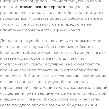
интернет-провайдеров. В таких ситуациях на помощь
приходит
олимп казино зеркало
– актуальное
решение для игроков, желающих беспрепятственно
наслаждаться игровым процессом. Зеркало является
точной копией основного сайта, предоставляя
идентичные возможности и функционал.
Доступность и удобство – ключевые преимущества
использования зеркал. Они позволяют обходить
блокировки, обеспечивая постоянный доступ к играм
и ставкам. Это особенно важно для тех, кто
предпочитает играть регулярно и не хочет тратить
время на поиск альтернативных способов обхода
ограничений. Современные технологии шифрования
и защиты данных гарантируют безопасность
персональной информации и финансовых транзакций,
что делает игру на зеркале максимально комфортной
и надежной. Помимо обхода блокировок, зеркала
часто предлагают эксклюзивные бонусы и акции,