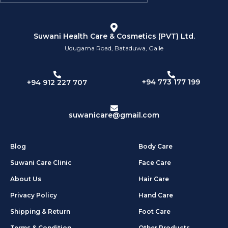
Suwani Health Care & Cosmetics (PVT) Ltd.
Udugama Road, Bataduwa, Galle
+94 773 177 199
+94 912 227 707
suwanicare@gmail.com
Blog
Body Care
Suwani Care Clinic
Face Care
About Us
Hair Care
Privacy Policy
Hand Care
Shipping & Return
Foot Care
Terms & Condition
Other Products