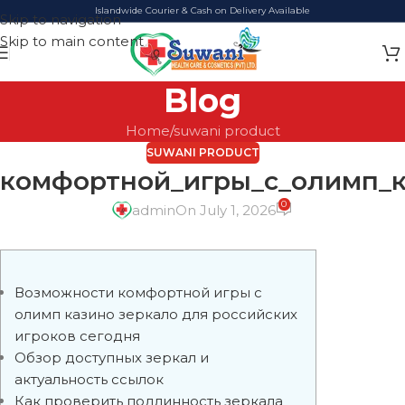
Islandwide Courier & Cash on Delivery Available
Skip to navigation
Skip to main content
Blog
Home
suwani product
SUWANI PRODUCT
комфортной_игры_с_олимп_к
0
admin
On July 1, 2026
Возможности комфортной игры с
олимп казино зеркало для российских
игроков сегодня
Обзор доступных зеркал и
актуальность ссылок
Как проверить подлинность зеркала