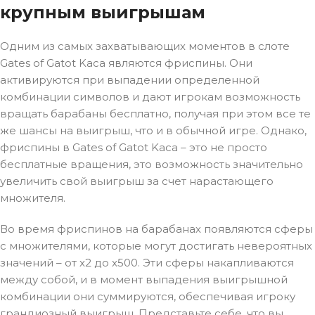
крупным выигрышам
Одним из самых захватывающих моментов в слоте
Gates of Gatot Kaca являются фриспины. Они
активируются при выпадении определенной
комбинации символов и дают игрокам возможность
вращать барабаны бесплатно, получая при этом все те
же шансы на выигрыш, что и в обычной игре. Однако,
фриспины в Gates of Gatot Kaca – это не просто
бесплатные вращения, это возможность значительно
увеличить свой выигрыш за счет нарастающего
множителя.
Во время фриспинов на барабанах появляются сферы
с множителями, которые могут достигать невероятных
значений – от x2 до x500. Эти сферы накапливаются
между собой, и в момент выпадения выигрышной
комбинации они суммируются, обеспечивая игроку
грандиозный выигрыш. Представьте себе, что вы