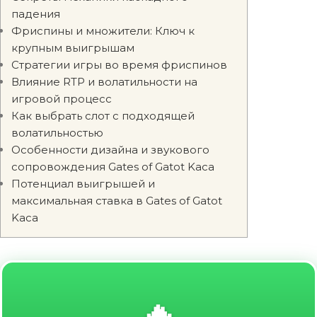
падения
Фриспины и множители: Ключ к
крупным выигрышам
Стратегии игры во время фриспинов
Влияние RTP и волатильности на
игровой процесс
Как выбрать слот с подходящей
волатильностью
Особенности дизайна и звукового
сопровождения Gates of Gatot Kaca
Потенциал выигрышей и
максимальная ставка в Gates of Gatot
Kaca
🔥