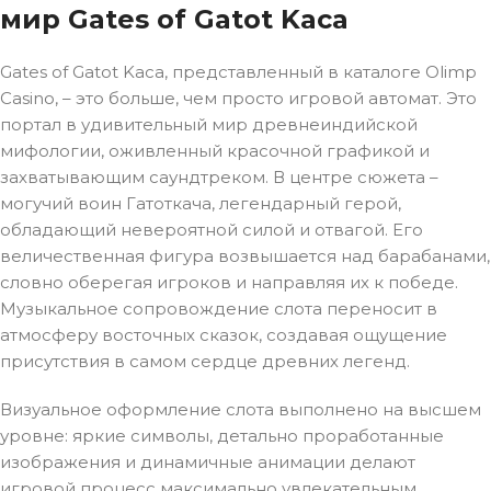
мир Gates of Gatot Kaca
Gates of Gatot Kaca, представленный в каталоге Olimp
Casino, – это больше, чем просто игровой автомат. Это
портал в удивительный мир древнеиндийской
мифологии, оживленный красочной графикой и
захватывающим саундтреком. В центре сюжета –
могучий воин Гатоткача, легендарный герой,
обладающий невероятной силой и отвагой. Его
величественная фигура возвышается над барабанами,
словно оберегая игроков и направляя их к победе.
Музыкальное сопровождение слота переносит в
атмосферу восточных сказок, создавая ощущение
присутствия в самом сердце древних легенд.
Визуальное оформление слота выполнено на высшем
уровне: яркие символы, детально проработанные
изображения и динамичные анимации делают
игровой процесс максимально увлекательным.