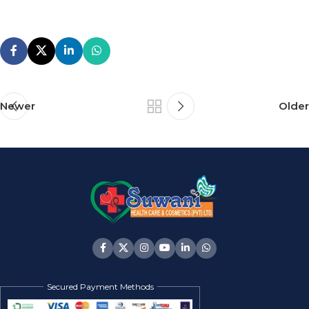
Newer
Older
Secured Payment Methods