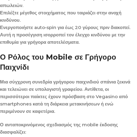
απωλειών.
Επιλέξτε μέγεθος στοιχήματος που ταιριάζει στην ανοχή
κινδύνου.
Ενεργοποιήστε auto‑spin για έως 20 γύρους πριν διακοπεί.
Αυτή η προσέγγιση ισορροπεί τον έλεγχο κινδύνου με την
επιθυμία για γρήγορα αποτελέσματα.
Ο Ρόλος του Mobile σε Γρήγορο
Παιχνίδι
Μια σύγχρονη συνεδρία γρήγορου παιχνιδιού σπάνια ξεκινά
και τελειώνει σε υπολογιστή γραφείου. Αντίθετα, οι
περισσότεροι παίκτες έχουν πρόσβαση στο Vegasino από
smartphones κατά τη διάρκεια μετακινήσεων ή ενώ
περιμένουν σε καφετέρια.
Ο ανταποκρινόμενος σχεδιασμός της mobile έκδοσης
διασφαλίζει: