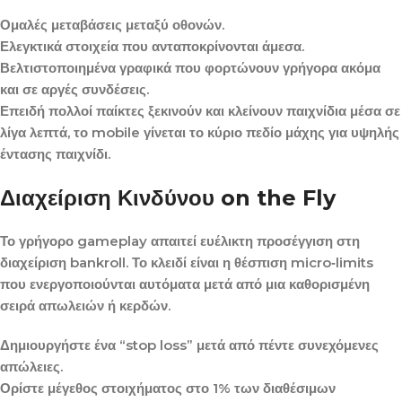
Ομαλές μεταβάσεις μεταξύ οθονών.
Ελεγκτικά στοιχεία που ανταποκρίνονται άμεσα.
Βελτιστοποιημένα γραφικά που φορτώνουν γρήγορα ακόμα
και σε αργές συνδέσεις.
Επειδή πολλοί παίκτες ξεκινούν και κλείνουν παιχνίδια μέσα σε
λίγα λεπτά, το mobile γίνεται το κύριο πεδίο μάχης για υψηλής
έντασης παιχνίδι.
Διαχείριση Κινδύνου on the Fly
Το γρήγορο gameplay απαιτεί ευέλικτη προσέγγιση στη
διαχείριση bankroll. Το κλειδί είναι η θέσπιση micro‑limits
που ενεργοποιούνται αυτόματα μετά από μια καθορισμένη
σειρά απωλειών ή κερδών.
Δημιουργήστε ένα “stop loss” μετά από πέντε συνεχόμενες
απώλειες.
Ορίστε μέγεθος στοιχήματος στο 1% των διαθέσιμων