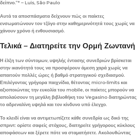
δείπνο.”* – Luis, São Paulo
Αυτά τα αποσπάσματα δείχνουν πώς οι παίκτες
ενσωματώνουν τον τζόγο στην καθημερινότητά τους χωρίς να
χάνουν χρόνο ή ενθουσιασμό.
Τελικά – Διατηρείτε την Ορμή Ζωντανή
Η έλξη των σύντομων, υψηλής έντασης συνεδριών βρίσκεται
στην ικανότητά τους να προσφέρουν άμεση χαρά χωρίς να
απαιτούν πολλές ώρες ή βαθμό στρατηγικού σχεδιασμού.
Επιλέγοντας γρήγορα παιχνίδια, θέτοντας micro‑limits και
αξιοποιώντας την ευκολία του mobile, οι παίκτες μπορούν να
απολαύσουν τη μεγάλη βιβλιοθήκη του Vegasino διατηρώντας
το αδρεναλίνη υψηλά και τον κίνδυνο υπό έλεγχο.
Το κλειδί είναι να αντιμετωπίζετε κάθε συνεδρία ως δικό της
σπριντ: ορίστε σαφείς στόχους, διατηρείτε γρήγορους κύκλους
αποφάσεων και ξέρετε πότε να σταματήσετε. Ακολουθώντας