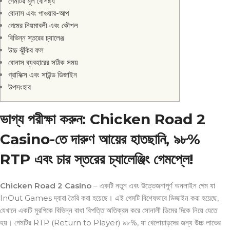
গেমটির মূল বৈশিষ্ট্য
বোনাস এবং পাওয়ার-আপ
গেমের নিয়মাবলী এবং কৌশল
বিভিন্ন স্তরের চ্যালেঞ্জ
উচ্চ ঝুঁকির ফল
বোনাস ব্যবহারের সঠিক সময়
গ্রাফিক্স এবং সাউন্ড ডিজাইন
উপসংহার
ভাগ্য পরীক্ষা করুন: Chicken Road 2
Casino-তে দারুণ আয়ের হাতছানি, ৯৮%
RTP এবং চার স্তরের চ্যালেঞ্জিং গেমপ্লে!
Chicken Road 2 Casino
– একটি নতুন এবং উত্তেজনাপূর্ণ অনলাইন গেম যা
InOut Games দ্বারা তৈরি করা হয়েছে। এই গেমটি বিশেষভাবে ডিজাইন করা হয়েছে,
যেখানে একটি মুরগিকে বিভিন্ন বাধা বিপত্তি অতিক্রম করে সোনালী ডিমের দিকে নিয়ে যেতে
হয়। গেমটির RTP (Return to Player) ৯৮%, যা খেলোয়াড়দের জন্য উচ্চ লাভের