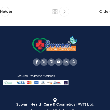
Newer
Older
Secured Payment Methods
Suwani Health Care & Cosmetics (PVT) Ltd.