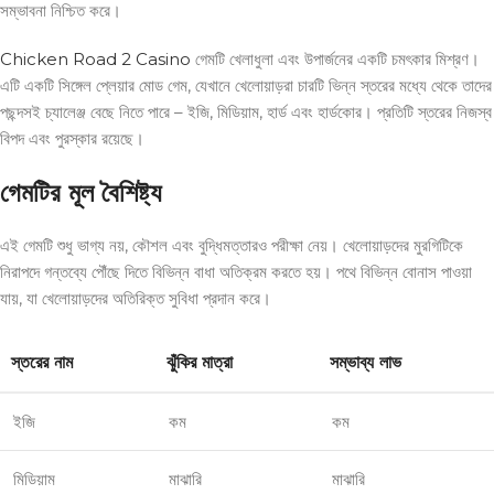
সম্ভাবনা নিশ্চিত করে।
Chicken Road 2 Casino
গেমটি খেলাধুলা এবং উপার্জনের একটি চমৎকার মিশ্রণ।
এটি একটি সিঙ্গেল প্লেয়ার মোড গেম, যেখানে খেলোয়াড়রা চারটি ভিন্ন স্তরের মধ্যে থেকে তাদের
পছন্দসই চ্যালেঞ্জ বেছে নিতে পারে – ইজি, মিডিয়াম, হার্ড এবং হার্ডকোর। প্রতিটি স্তরের নিজস্ব
বিপদ এবং পুরস্কার রয়েছে।
গেমটির মূল বৈশিষ্ট্য
এই গেমটি শুধু ভাগ্য নয়, কৌশল এবং বুদ্ধিমত্তারও পরীক্ষা নেয়। খেলোয়াড়দের মুরগিটিকে
নিরাপদে গন্তব্যে পৌঁছে দিতে বিভিন্ন বাধা অতিক্রম করতে হয়। পথে বিভিন্ন বোনাস পাওয়া
যায়, যা খেলোয়াড়দের অতিরিক্ত সুবিধা প্রদান করে।
স্তরের নাম
ঝুঁকির মাত্রা
সম্ভাব্য লাভ
ইজি
কম
কম
মিডিয়াম
মাঝারি
মাঝারি