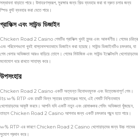
সম্ভাবনা বাড়াতে পারে। উদাহরণস্বরূপ, সুরক্ষার জন্য শিল্ড ব্যবহার করা বা দ্রুত চলার জন্য
স্পিড বুস্ট ব্যবহার করা যেতে পারে।
গ্রাফিক্স এবং সাউন্ড ডিজাইন
Chicken Road 2 Casino গেমটির গ্রাফিক্স খুবই সুন্দর এবং আকর্ষণীয়। গেমের চরিত্র
এবং পরিবেশগুলো খুবই বাস্তবসম্মতভাবে ডিজাইন করা হয়েছে। সাউন্ড ডিজাইনটিও চমৎকার, যা
গেম খেলার অভিজ্ঞতা আরও বাড়িয়ে তোলে। গেমের মিউজিক এবং সাউন্ড ইফেক্টগুলি খেলোয়াড়দের
মনোযোগ ধরে রাখতে সাহায্য করে।
উপসংহার
Chicken Road 2 Casino একটি অত্যন্ত বিনোদনমূলক এবং উত্তেজনাপূর্ণ গেম।
Its ৯৮% RTP এবং চারটি ভিন্ন স্তরের চ্যালেঞ্জের সাথে, এই গেমটি নিশ্চিতভাবে
খেলোয়াড়দের আকৃষ্ট করবে। আপনি যদি একটি নতুন এবং রোমাঞ্চকর গেমিং অভিজ্ঞতা খুঁজছেন,
তাহলে Chicken Road 2 Casino আপনার জন্য একটি চমৎকার পছন্দ হতে পারে।
৯৮% RTP এর কারণে Chicken Road 2 Casino খেলোয়াড়দের জন্য উচ্চ লাভের
সুযোগ প্রদান করে।