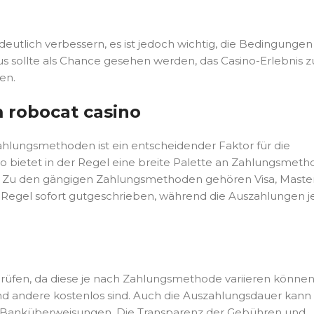
tlich verbessern, es ist jedoch wichtig, die Bedingungen 
s sollte als Chance gesehen werden, das Casino-Erlebnis z
en.
 robocat casino
zahlungsmethoden ist ein entscheidender Faktor für die
no bietet in der Regel eine breite Palette an Zahlungsmeth
 Zu den gängigen Zahlungsmethoden gehören Visa, Masterca
 Regel sofort gutgeschrieben, während die Auszahlungen j
prüfen, da diese je nach Zahlungsmethode variieren können.
andere kostenlos sind. Auch die Auszahlungsdauer kann v
ls Banküberweisungen. Die Transparenz der Gebühren und