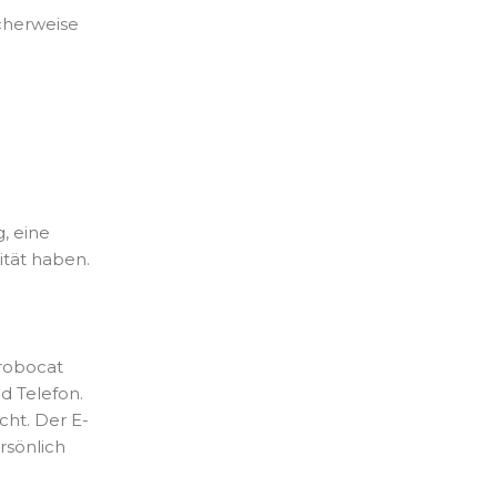
icherweise
, eine
ität haben.
 robocat
d Telefon.
cht. Der E-
rsönlich