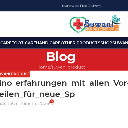
Islandwide Free Delivery
 CARE
FOOT CARE
HAND CARE
OTHER PRODUCTS
SHOP
SUWANI
Blog
Home
suwani product
WANI PRODUCT
no_erfahrungen_mit_allen_Vor
eilen_für_neue_Sp
0
admin
On June 14, 2026