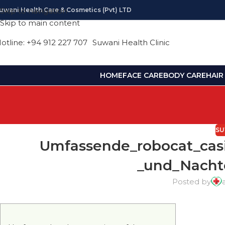
uwani Health Care & Cosmetics (pvt) LTD
Skip to navigation
Skip to main content
otline: +94 912 227 707
Suwani Health Clinic
HOME
FACE CARE
BODY CARE
HAIR
SU
Umfassende_robocat_casi
_und_Nacht
Posted by