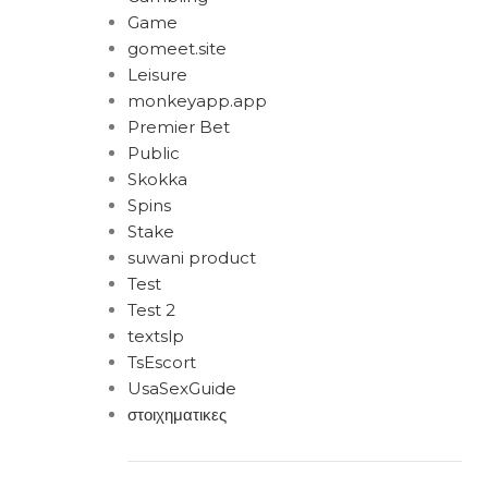
Game
gomeet.site
Leisure
monkeyapp.app
Premier Bet
Public
Skokka
Spins
Stake
suwani product
Test
Test 2
textslp
TsEscort
UsaSexGuide
στοιχηματικες