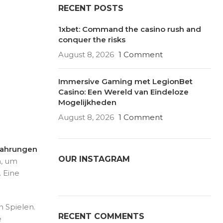
RECENT POSTS
1xbet: Command the casino rush and
conquer the risks
August 8, 2026
1 Comment
Immersive Gaming met LegionBet
Casino: Een Wereld van Eindeloze
Mogelijkheden
August 8, 2026
1 Comment
rfahrungen
OUR INSTAGRAM
n, um
. Eine
n Spielen.
RECENT COMMENTS
e