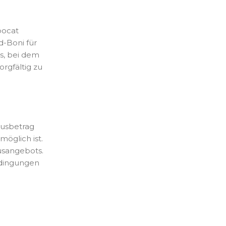
bocat
d-Boni für
s, bei dem
rgfältig zu
nusbetrag
öglich ist.
usangebots.
bedingungen