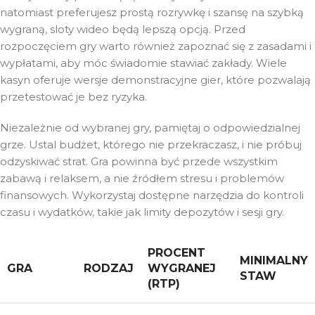
natomiast preferujesz prostą rozrywkę i szansę na szybką
wygraną, sloty wideo będą lepszą opcją. Przed
rozpoczęciem gry warto również zapoznać się z zasadami i
wypłatami, aby móc świadomie stawiać zakłady. Wiele
kasyn oferuje wersje demonstracyjne gier, które pozwalają
przetestować je bez ryzyka.
Niezależnie od wybranej gry, pamiętaj o odpowiedzialnej
grze. Ustal budżet, którego nie przekraczasz, i nie próbuj
odzyskiwać strat. Gra powinna być przede wszystkim
zabawą i relaksem, a nie źródłem stresu i problemów
finansowych. Wykorzystaj dostępne narzędzia do kontroli
czasu i wydatków, takie jak limity depozytów i sesji gry.
PROCENT
MINIMALNY
GRA
RODZAJ
WYGRANEJ
STAW
(RTP)