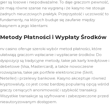
gier są losowe i niepodważalne. To daje graczom pewność,
że mają równe szanse na wygraną i że kasyno nie stosuje
żadnych nieuczciwych praktyk. Przejrzystość i uczciwość to
fundamenty, na których buduje się zaufanie między
kasynem a jego klientami.
Metody Płatności i Wypłaty Środków
nv casino oferuje szeroki wybór metod płatności, które
ułatwiają graczom wpłacanie i wypłacanie środków. Do
dyspozycji są tradycyjne metody, takie jak karty kredytowe i
debetowe (Visa, Mastercard), a także nowoczesne
rozwiązania, takie jak portfele elektroniczne (Skrill,
Neteller) i przelewy bankowe. Kasyno akceptuje również
kryptowaluty, co jest coraz bardziej popularną opcją wśród
graczy ceniących anonimowość i szybkość transakcji.
Wszystkie transakcje są szyfrowane i zabezpieczone przed
nieautoryzowanym dostępem.