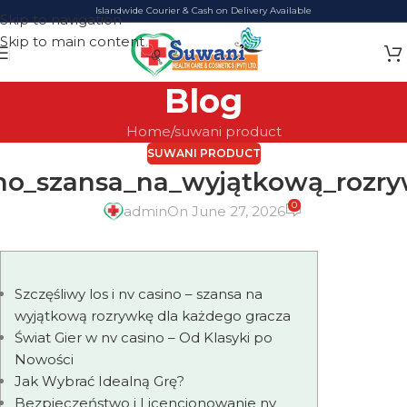
Islandwide Courier & Cash on Delivery Available
Skip to navigation
Skip to main content
Blog
Home
suwani product
SUWANI PRODUCT
sino_szansa_na_wyjątkową_rozr
0
admin
On June 27, 2026
Szczęśliwy los i nv casino – szansa na
wyjątkową rozrywkę dla każdego gracza
Świat Gier w nv casino – Od Klasyki po
Nowości
Jak Wybrać Idealną Grę?
Bezpieczeństwo i Licencjonowanie nv