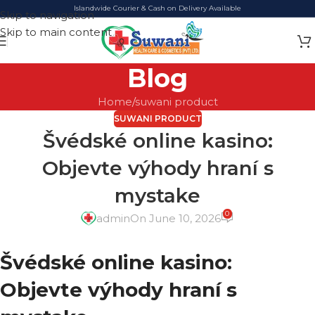
Islandwide Courier & Cash on Delivery Available
Skip to navigation
Skip to main content
Blog
Home
suwani product
SUWANI PRODUCT
Švédské online kasino:
Objevte výhody hraní s
mystake
0
admin
On June 10, 2026
Švédské online kasino:
Objevte výhody hraní s