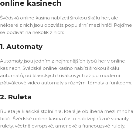
online kasinech
Švédská online kasina nabízejí širokou škálu her, ale
některé z nich jsou obzvlášť populární mezi hráči. Pojďme
se podívat na několik z nich:
1. Automaty
Automaty jsou jedním z nejhranějších typů her v online
kasinech. Švédské online kasino nabízí širokou škálu
automatů, od klasických tříválcových až po moderní
pětiválcové video automaty s různými tématy a funkcemi.
2. Ruleta
Ruleta je klasická stolní hra, která je oblíbená mezi mnoha
hráči. Švédské online kasina často nabízejí různé varianty
rulety, včetně evropské, americké a francouzské rulety.