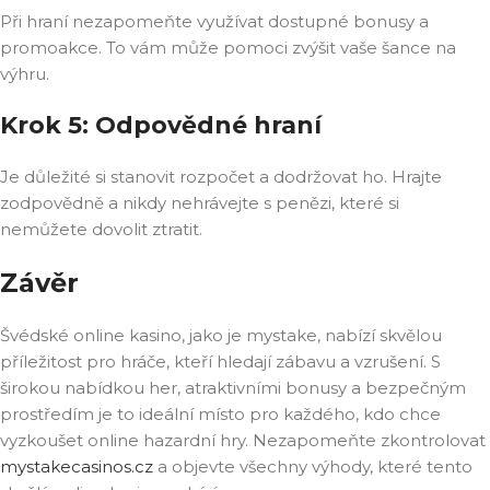
Při hraní nezapomeňte využívat dostupné bonusy a
promoakce. To vám může pomoci zvýšit vaše šance na
výhru.
Krok 5: Odpovědné hraní
Je důležité si stanovit rozpočet a dodržovat ho. Hrajte
zodpovědně a nikdy nehrávejte s penězi, které si
nemůžete dovolit ztratit.
Závěr
Švédské online kasino, jako je mystake, nabízí skvělou
příležitost pro hráče, kteří hledají zábavu a vzrušení. S
širokou nabídkou her, atraktivními bonusy a bezpečným
prostředím je to ideální místo pro každého, kdo chce
vyzkoušet online hazardní hry. Nezapomeňte zkontrolovat
mystakecasinos.cz
a objevte všechny výhody, které tento