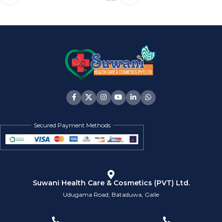
Secured Payment Methods
Suwani Health Care & Cosmetics (PVT) Ltd.
Udugama Road, Bataduwa, Galle