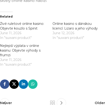
skvělý online kasino nabízí.
Related
Živé ruletové online kasino:
Online kasino s dánskou
Objevte kouzlo s Spinit
licencí: Lizaro a jeho výhody
June 11, 2026
June 12, 2026
In "suwani product"
In "suwani product"
Nejlepší výplata v online
kasinu: Objevte výhody s
frumzi
June 11, 2026
In "suwani product"
Newer
Older