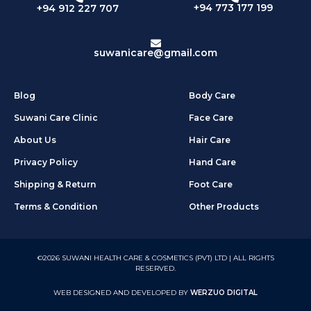
+94 773 177 199
+94 912 227 707
suwanicare@gmail.com
Blog
Body Care
Suwani Care Clinic
Face Care
About Us
Hair Care
Privacy Policy
Hand Care
Shipping & Return
Foot Care
Terms & Condition
Other Products
©2026 SUWANI HEALTH CARE & COSMETICS (PVT) LTD | ALL RIGHTS
RESERVED.
WEB DESIGNED AND DEVELOPED BY
WERZUO DIGITAL