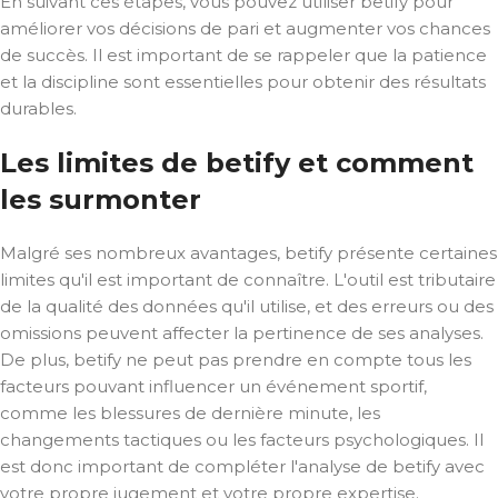
En suivant ces étapes, vous pouvez utiliser betify pour
améliorer vos décisions de pari et augmenter vos chances
de succès. Il est important de se rappeler que la patience
et la discipline sont essentielles pour obtenir des résultats
durables.
Les limites de betify et comment
les surmonter
Malgré ses nombreux avantages, betify présente certaines
limites qu'il est important de connaître. L'outil est tributaire
de la qualité des données qu'il utilise, et des erreurs ou des
omissions peuvent affecter la pertinence de ses analyses.
De plus, betify ne peut pas prendre en compte tous les
facteurs pouvant influencer un événement sportif,
comme les blessures de dernière minute, les
changements tactiques ou les facteurs psychologiques. Il
est donc important de compléter l'analyse de betify avec
votre propre jugement et votre propre expertise.