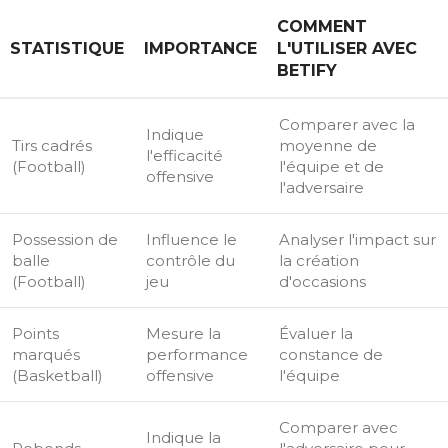
COMMENT
STATISTIQUE
IMPORTANCE
L'UTILISER AVEC
BETIFY
Comparer avec la
Indique
Tirs cadrés
moyenne de
l'efficacité
(Football)
l'équipe et de
offensive
l'adversaire
Possession de
Influence le
Analyser l'impact sur
balle
contrôle du
la création
(Football)
jeu
d'occasions
Points
Mesure la
Évaluer la
marqués
performance
constance de
(Basketball)
offensive
l'équipe
Comparer avec
Indique la