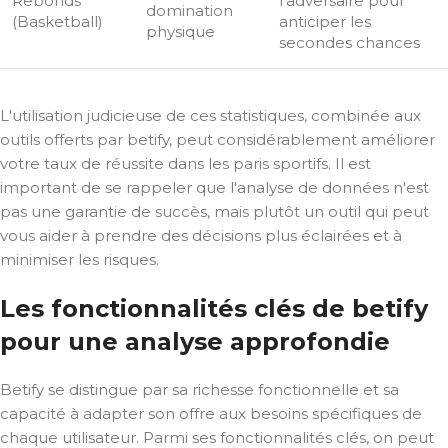
Rebonds
l'adversaire pour
domination
(Basketball)
anticiper les
physique
secondes chances
L'utilisation judicieuse de ces statistiques, combinée aux
outils offerts par betify, peut considérablement améliorer
votre taux de réussite dans les paris sportifs. Il est
important de se rappeler que l'analyse de données n'est
pas une garantie de succès, mais plutôt un outil qui peut
vous aider à prendre des décisions plus éclairées et à
minimiser les risques.
Les fonctionnalités clés de betify
pour une analyse approfondie
Betify se distingue par sa richesse fonctionnelle et sa
capacité à adapter son offre aux besoins spécifiques de
chaque utilisateur. Parmi ses fonctionnalités clés, on peut