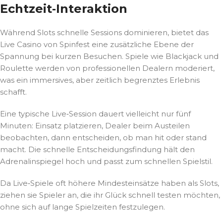
Echtzeit‑Interaktion
Während Slots schnelle Sessions dominieren, bietet das
Live Casino von Spinfest eine zusätzliche Ebene der
Spannung bei kurzen Besuchen. Spiele wie Blackjack und
Roulette werden von professionellen Dealern moderiert,
was ein immersives, aber zeitlich begrenztes Erlebnis
schafft.
Eine typische Live‑Session dauert vielleicht nur fünf
Minuten: Einsatz platzieren, Dealer beim Austeilen
beobachten, dann entscheiden, ob man hit oder stand
macht. Die schnelle Entscheidungsfindung hält den
Adrenalinspiegel hoch und passt zum schnellen Spielstil.
Da Live‑Spiele oft höhere Mindesteinsätze haben als Slots,
ziehen sie Spieler an, die ihr Glück schnell testen möchten,
ohne sich auf lange Spielzeiten festzulegen.