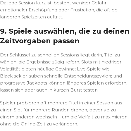
Da jede Session kurz ist, besteht weniger Gefahr
emotionaler Erschöpfung oder Frustration, die oft bei
längeren Spielzeiten auftritt.
9. Spiele auswählen, die zu deinen
Zeitvorgaben passen
Der Schlüssel zu schnellen Sessions liegt darin, Titel zu
wählen, die Ergebnisse zügig liefern. Slots mit niedriger
Volatilität bieten häufige Gewinne; Live‑Spiele wie
Blackjack erlauben schnelle Entscheidungszyklen; und
progressive Jackpots können längeres Spielen erfordern,
lassen sich aber auch in kurzen Burst testen.
Spieler probieren oft mehrere Titel in einer Session aus –
einen Slot für mehrere Runden drehen, bevor sie zu
einem anderen wechseln – um die Vielfalt zu maximieren,
ohne die Online‑Zeit zu verlängern.