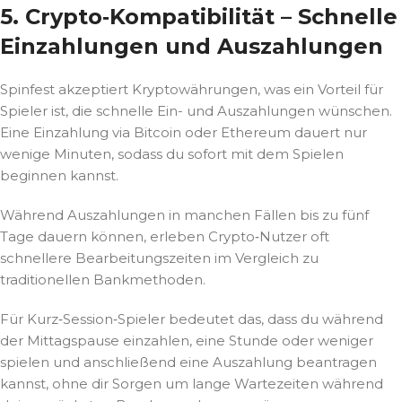
5. Crypto‑Kompatibilität – Schnelle
Einzahlungen und Auszahlungen
Spinfest akzeptiert Kryptowährungen, was ein Vorteil für
Spieler ist, die schnelle Ein- und Auszahlungen wünschen.
Eine Einzahlung via Bitcoin oder Ethereum dauert nur
wenige Minuten, sodass du sofort mit dem Spielen
beginnen kannst.
Während Auszahlungen in manchen Fällen bis zu fünf
Tage dauern können, erleben Crypto‑Nutzer oft
schnellere Bearbeitungszeiten im Vergleich zu
traditionellen Bankmethoden.
Für Kurz‑Session‑Spieler bedeutet das, dass du während
der Mittagspause einzahlen, eine Stunde oder weniger
spielen und anschließend eine Auszahlung beantragen
kannst, ohne dir Sorgen um lange Wartezeiten während