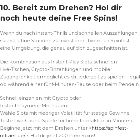
10. Bereit zum Drehen? Hol dir
noch heute deine Free Spins!
Wenn du nach instant‑Thrills und schnellen Auszahlungen
suchst, ohne Stunden zu investieren, bietet dir Spinfest
eine Umgebung, die genau auf dich zugeschnitten ist.
Die Kombination aus Instant‑Play Slots, schnellen
Live‑Tischen, Crypto‑Einzahlungen und mobiler
Zugänglichkeit ermöglicht es dir, jederzeit zu spielen – egal
ob während einer fünf‑Minuten‑Pause oder beim Pendeln.
Schnell einzahlen mit Crypto oder
Instant‑Payment‑Methoden.
Wähle Slots mit niedriger Volatilität für stetige Gewinne.
Teste Live‑Casino‑Spiele für hohe Interaktion in Minuten.
Beginne jetzt mit dem Drehen unter <
https://spinfest-
offiziell.de/
>. Hol dir jetzt 200 Free Spins!