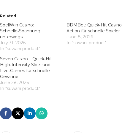
Related
SpellWin Casino:
BDMBet: Quick‑Hit Casino
Schnelle‑Spannung
Action für schnelle Spieler
unterwegs
June 8, 2026
July 31, 2026
In "suwani product"
In "suwani product"
Seven Casino – Quick‑Hit
High‑Intensity Slots und
Live‑Games für schnelle
Gewinne
June 28, 2026
In "suwani product"