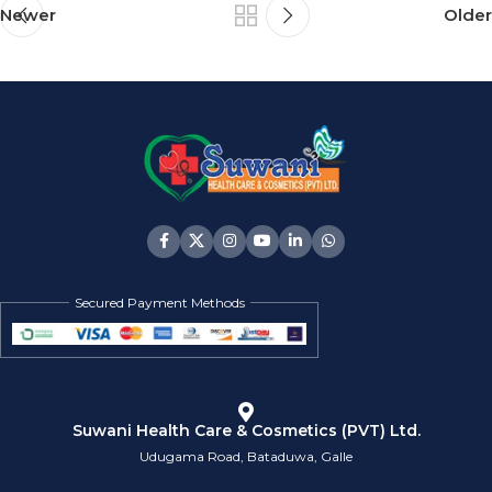
Newer
Older
Secured Payment Methods
Suwani Health Care & Cosmetics (PVT) Ltd.
Udugama Road, Bataduwa, Galle