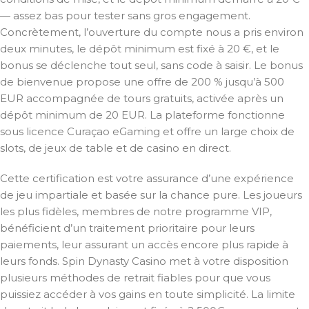
— assez bas pour tester sans gros engagement.
Concrètement, l’ouverture du compte nous a pris environ
deux minutes, le dépôt minimum est fixé à 20 €, et le
bonus se déclenche tout seul, sans code à saisir. Le bonus
de bienvenue propose une offre de 200 % jusqu’à 500
EUR accompagnée de tours gratuits, activée après un
dépôt minimum de 20 EUR. La plateforme fonctionne
sous licence Curaçao eGaming et offre un large choix de
slots, de jeux de table et de casino en direct.
Cette certification est votre assurance d’une expérience
de jeu impartiale et basée sur la chance pure. Les joueurs
les plus fidèles, membres de notre programme VIP,
bénéficient d’un traitement prioritaire pour leurs
paiements, leur assurant un accès encore plus rapide à
leurs fonds. Spin Dynasty Casino met à votre disposition
plusieurs méthodes de retrait fiables pour que vous
puissiez accéder à vos gains en toute simplicité. La limite