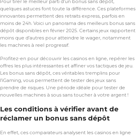
Pour tirer le meilleur parti d’un bonus sans dépôt,
quelques astuces font toute la différence. Ces plateformes
innovantes permettent des retraits express, parfois en
moins de 24h. Voici un panorama des meilleurs bonus sans
dépôt disponibles en février 2025. Certains jeux rapportent
moins que d’autres pour atteindre le wager, notamment
les machines à reel progressif.
Profitez-en pour découvrir les casinos en ligne, repérer les
offres les plus intéressantes et affiner vos tactiques de jeu.
Les bonus sans dépôt, ces véritables tremplins pour
l’iGaming, vous permettent de tester des jeux sans
prendre de risques. Une période idéale pour tester de
nouvelles machines à sous sans toucher à votre argent !
Les conditions à vérifier avant de
réclamer un bonus sans dépôt
En effet, ces comparateurs analysent les casinos en ligne