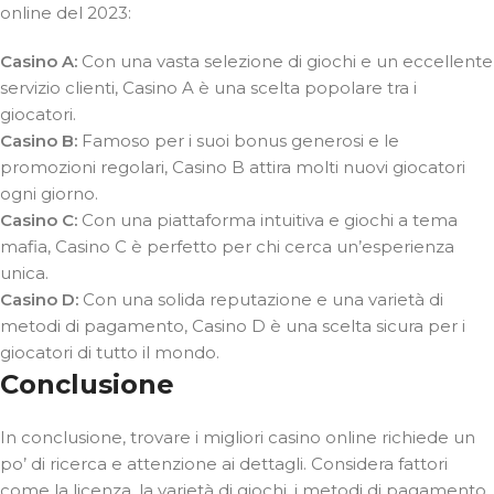
online del 2023:
Casino A:
Con una vasta selezione di giochi e un eccellente
servizio clienti, Casino A è una scelta popolare tra i
giocatori.
Casino B:
Famoso per i suoi bonus generosi e le
promozioni regolari, Casino B attira molti nuovi giocatori
ogni giorno.
Casino C:
Con una piattaforma intuitiva e giochi a tema
mafia, Casino C è perfetto per chi cerca un’esperienza
unica.
Casino D:
Con una solida reputazione e una varietà di
metodi di pagamento, Casino D è una scelta sicura per i
giocatori di tutto il mondo.
Conclusione
In conclusione, trovare i migliori casino online richiede un
po’ di ricerca e attenzione ai dettagli. Considera fattori
come la licenza, la varietà di giochi, i metodi di pagamento