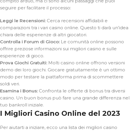
compito arduo, ma ci sono alcuni passaggi che puoi
seguire per facilitare il processo:
Leggi le Recensioni:
Cerca recensioni affidabili e
comparazioni tra i vari casino online. Questo ti darà un’idea
chiara delle esperienze di altri giocatori.
Controlla i Forum di Gioco:
Le comunità online possono
offrire preziose informazioni sui migliori casino e sulle
esperienze di gioco.
Prova Giochi Gratuiti:
Molti casino online offrono versioni
demo dei loro giochi. Giocare gratuitamente è un ottimo
modo per testare la piattaforma prima di scommettere
soldi veri.
Esamina i Bonus:
Confronta le offerte di bonus tra diversi
casino. Un buon bonus può fare una grande differenza nel
tuo bankroll iniziale.
I Migliori Casino Online del 2023
Per aiutarti a iniziare, ecco una lista dei migliori casino