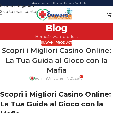
Islandwide Courier & Cash on Delivery Available
Skip to navigation
Skip to main content
Blog
Home
suwani product
SUWANI PRODUCT
Scopri i Migliori Casino Online:
La Tua Guida al Gioco con la
Mafia
0
admin
On June 17, 2026
Scopri i Migliori Casino Online:
La Tua Guida al Gioco con la