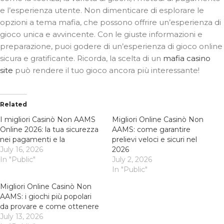
e l’esperienza utente. Non dimenticare di esplorare le
opzioni a tema mafia, che possono offrire un’esperienza di
gioco unica e avvincente. Con le giuste informazioni e
preparazione, puoi godere di un’esperienza di gioco online
sicura e gratificante. Ricorda, la scelta di un
mafia casino
site
può rendere il tuo gioco ancora più interessante!
Related
I migliori Casinò Non AAMS
Migliori Online Casinò Non
Online 2026: la tua sicurezza
AAMS: come garantire
nei pagamenti e la
prelievi veloci e sicuri nel
July 16, 2026
2026
In "Public"
July 2, 2026
In "Public"
Migliori Online Casinò Non
AAMS: i giochi più popolari
da provare e come ottenere
July 13, 2026