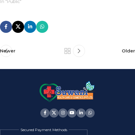
In "Public"
Newer
Older
Secured Payment Methods