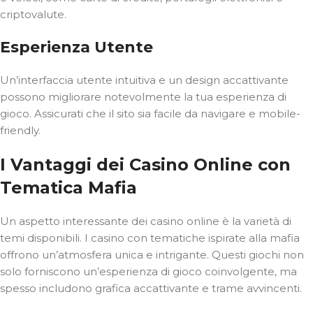
criptovalute.
Esperienza Utente
Un’interfaccia utente intuitiva e un design accattivante
possono migliorare notevolmente la tua esperienza di
gioco. Assicurati che il sito sia facile da navigare e mobile-
friendly.
I Vantaggi dei Casino Online con
Tematica Mafia
Un aspetto interessante dei casino online è la varietà di
temi disponibili. I casino con tematiche ispirate alla mafia
offrono un’atmosfera unica e intrigante. Questi giochi non
solo forniscono un’esperienza di gioco coinvolgente, ma
spesso includono grafica accattivante e trame avvincenti.