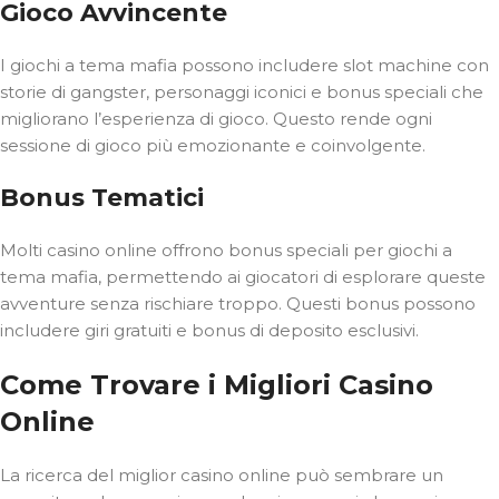
Gioco Avvincente
I giochi a tema mafia possono includere slot machine con
storie di gangster, personaggi iconici e bonus speciali che
migliorano l’esperienza di gioco. Questo rende ogni
sessione di gioco più emozionante e coinvolgente.
Bonus Tematici
Molti casino online offrono bonus speciali per giochi a
tema mafia, permettendo ai giocatori di esplorare queste
avventure senza rischiare troppo. Questi bonus possono
includere giri gratuiti e bonus di deposito esclusivi.
Come Trovare i Migliori Casino
Online
La ricerca del miglior casino online può sembrare un