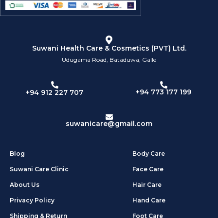
Suwani Health Care & Cosmetics (PVT) Ltd.
Udugama Road, Bataduwa, Galle
+94 773 177 199
+94 912 227 707
suwanicare@gmail.com
Blog
Body Care
Suwani Care Clinic
Face Care
About Us
Hair Care
Privacy Policy
Hand Care
Shipping & Return
Foot Care