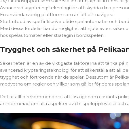
24/7 kundsupport som säkerställer att hjälp alltid finns tillg
Avancerad krypteringsteknologi för att skydda dina person
En användarvänlig plattform som är lätt att navigera.
Stort utbud av spel inklusive både spelautomater och bord
Med dessa fördelar har du möjlighet att njuta av en säker
hos spelautomater eller strategin i bordsspelen.
Trygghet och säkerhet på Pelikaan
Säkerheten är en av de viktigaste faktorerna att tänka på nä
avancerad krypteringsteknologi för att säkerställa att all p
trygghet och förtroende när de spelar. Dessutom är Pelikaani 
medvetna om regler och villkor som gäller för deras spela
Det är alltid rekommenderat att läsa igenom casinots policye
är informerad om alla aspekter av din spelupplevelse och a