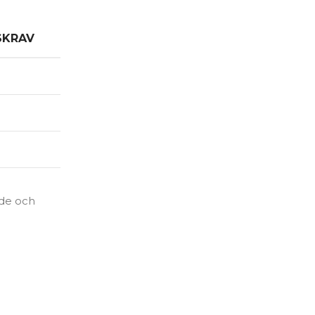
SKRAV
nde och