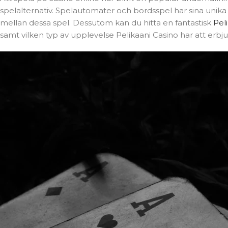
spelalternativ. Spelautomater och bordsspel har sina unika e
mellan dessa spel. Dessutom kan du hitta en fantastisk
Pel
samt vilken typ av upplevelse Pelikaani Casino har att erbju