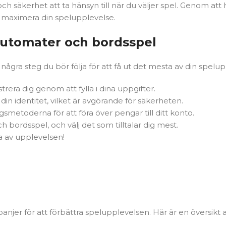
h säkerhet att ta hänsyn till när du väljer spel. Genom att 
h maximera din spelupplevelse.
utomater och bordsspel
några steg du bör följa för att få ut det mesta av din spelup
rera dig genom att fylla i dina uppgifter.
 din identitet, vilket är avgörande för säkerheten.
smetoderna för att föra över pengar till ditt konto.
ordsspel, och välj det som tilltalar dig mest.
a av upplevelsen!
njer för att förbättra spelupplevelsen. Här är en översikt 