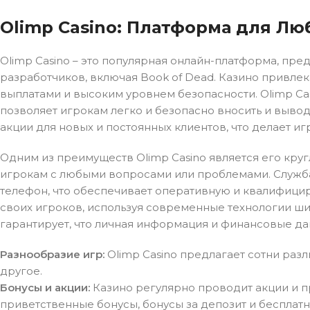
Olimp Casino: Платформа для Л
Olimp Casino – это популярная онлайн-платформа, пр
разработчиков, включая Book of Dead. Казино привл
выплатами и высоким уровнем безопасности. Olimp Ca
позволяет игрокам легко и безопасно вносить и вывод
акции для новых и постоянных клиентов, что делает и
Одним из преимуществ Olimp Casino является его кру
игрокам с любыми вопросами или проблемами. Служба
телефон, что обеспечивает оперативную и квалифицир
своих игроков, используя современные технологии 
гарантирует, что личная информация и финансовые д
Разнообразие игр:
Olimp Casino предлагает сотни разл
другое.
Бонусы и акции:
Казино регулярно проводит акции и п
приветственные бонусы, бонусы за депозит и бесплат