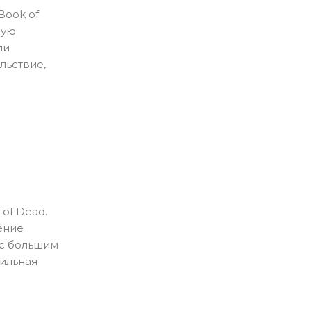
Book of
ную
ли
льствие,
of Dead.
ение
 с большим
вильная