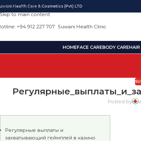
uwani Health Care & Cosmetics (pvt) LTD
Skip to navigation
Skip to main content
otline: +94 912 227 707
Suwani Health Clinic
HOME
FACE CARE
BODY CARE
HAIR
SU
Регулярные_выплаты_и_з
Posted by
Регулярные выплаты и
захватывающий геймплей в казино