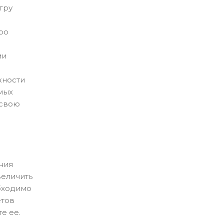
гру
ро
ми
жности
мых
 свою
ния
величить
обходимо
етов
е ее.