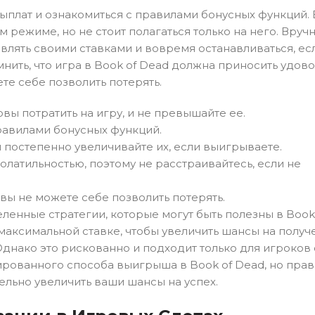
ыплат и ознакомиться с правилами бонусных функций. 
 режиме, но не стоит полагаться только на него. Вруч
влять своими ставками и вовремя останавливаться, ес
мнить, что игра в Book of Dead должна приносить удово
ете себе позволить потерять.
вы потратить на игру, и не превышайте ее.
равилами бонусных функций.
 постепенно увеличивайте их, если выигрываете.
волатильностью, поэтому не расстраивайтесь, если не
вы не можете себе позволить потерять.
енные стратегии, которые могут быть полезны в Book 
аксимальной ставке, чтобы увеличить шансы на получ
днако это рискованно и подходит только для игроков
тированного способа выигрыша в Book of Dead, но пра
ельно увеличить ваши шансы на успех.