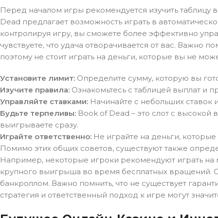
Перед началом игры рекомендуется изучить таблицу в
Dead предлагает возможность играть в автоматическом
контролируя игру, вы сможете более эффективно упра
чувствуете, что удача отворачивается от вас. Важно по
поэтому не стоит играть на деньги, которые вы не мож
Установите лимит:
Определите сумму, которую вы гото
Изучите правила:
Ознакомьтесь с таблицей выплат и п
Управляйте ставками:
Начинайте с небольших ставок и
Будьте терпеливы:
Book of Dead – это слот с высокой 
выигрываете сразу.
Играйте ответственно:
Не играйте на деньги, которые 
Помимо этих общих советов, существуют также определ
Например, некоторые игроки рекомендуют играть на м
крупного выигрыша во время бесплатных вращений. О
банкроллом. Важно помнить, что не существует гаран
стратегия и ответственный подход к игре могут значит