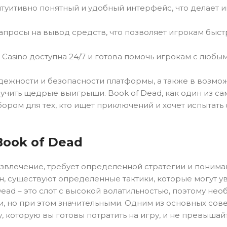
туитивно понятный и удобный интерфейс, что делает и
просы на вывод средств, что позволяет игрокам быст
asino доступна 24/7 и готова помочь игрокам с любы
адежности и безопасности платформы, а также в возмо
чить щедрые выигрыши. Book of Dead, как один из са
ором для тех, кто ищет приключений и хочет испытать
Book of Dead
развлечение, требует определенной стратегии и понима
н, существуют определенные тактики, которые могут у
ead – это слот с высокой волатильностью, поэтому не
и, но при этом значительными. Одним из основных сов
 которую вы готовы потратить на игру, и не превышайт