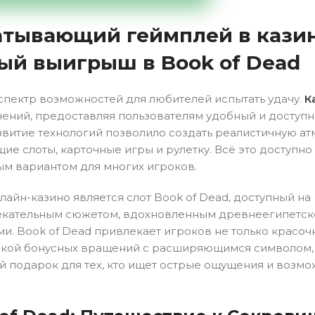
атывающий геймплей в кази
ый выигрыш в Book of Dead
пектр возможностей для любителей испытать удачу.
К
ений, предоставляя пользователям удобный и доступ
звитие технологий позволило создать реалистичную а
ие слоты, карточные игры и рулетку. Всё это доступно
ым вариантом для многих игроков.
айн-казино является слот Book of Dead, доступный на
увлекательным сюжетом, вдохновленным древнеегипетс
и. Book of Dead привлекает игроков не только красо
никой бонусных вращений с расширяющимся символом,
 подарок для тех, кто ищет острые ощущения и возмо