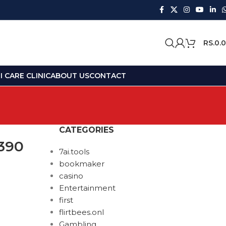
RS.
0.
 CARE CLINIC
ABOUT US
CONTACT
CATEGORIES
390
7ai.tools
bookmaker
casino
Entertainment
first
flirtbees.onl
Gambling