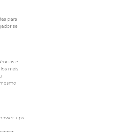
das para
gador se
ências e
ulos mais
u
e mesmo
s power-ups
e
cançar