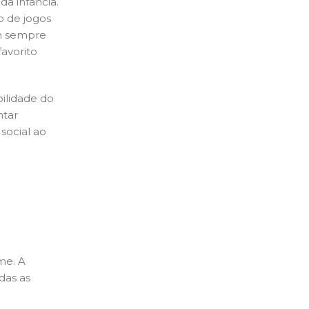
da infância.
o de jogos
em sempre
avorito
ilidade do
ntar
social ao
me. A
das as