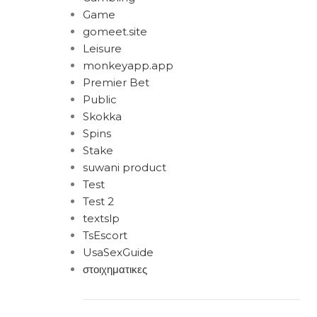
Game
gomeet.site
Leisure
monkeyapp.app
Premier Bet
Public
Skokka
Spins
Stake
suwani product
Test
Test 2
textslp
TsEscort
UsaSexGuide
στοιχηματικες