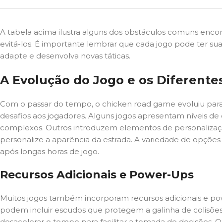
A tabela acima ilustra alguns dos obstáculos comuns enc
evitá-los. É importante lembrar que cada jogo pode ter suas
adapte e desenvolva novas táticas.
A Evolução do Jogo e os Diferent
Com o passar do tempo, o chicken road game evoluiu para 
desafios aos jogadores. Alguns jogos apresentam níveis de
complexos. Outros introduzem elementos de personalização
personalize a aparência da estrada. A variedade de opçõ
após longas horas de jogo.
Recursos Adicionais e Power-Ups
Muitos jogos também incorporam recursos adicionais e po
podem incluir escudos que protegem a galinha de colis
desacelerar o tempo para facilitar a tomada de decisões. O