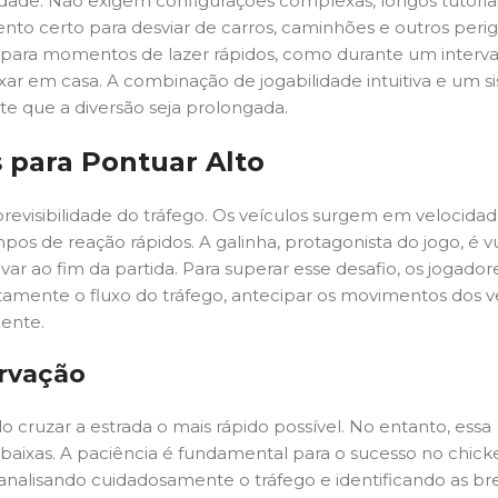
idade. Não exigem configurações complexas, longos tutoria
to certo para desviar de carros, caminhões e outros peri
 para momentos de lazer rápidos, como durante um interva
xar em casa. A combinação de jogabilidade intuitiva e um s
e que a diversão seja prolongada.
s para Pontuar Alto
revisibilidade do tráfego. Os veículos surgem em velocidad
os de reação rápidos. A galinha, protagonista do jogo, é v
evar ao fim da partida. Para superar esse desafio, os jogad
tamente o fluxo do tráfego, antecipar os movimentos dos v
ente.
ervação
o cruzar a estrada o mais rápido possível. No entanto, essa
aixas. A paciência é fundamental para o sucesso no chick
nalisando cuidadosamente o tráfego e identificando as br