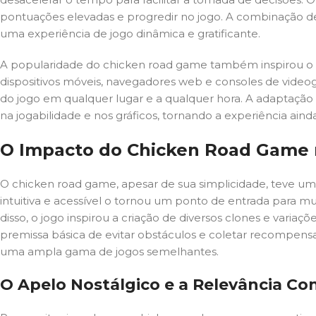
pontuações elevadas e progredir no jogo. A combinação de
uma experiência de jogo dinâmica e gratificante.
A popularidade do chicken road game também inspirou o s
dispositivos móveis, navegadores web e consoles de video
do jogo em qualquer lugar e a qualquer hora. A adaptação
na jogabilidade e nos gráficos, tornando a experiência aind
O Impacto do Chicken Road Game 
O chicken road game, apesar de sua simplicidade, teve um i
intuitiva e acessível o tornou um ponto de entrada para 
disso, o jogo inspirou a criação de diversos clones e varia
premissa básica de evitar obstáculos e coletar recompensa
uma ampla gama de jogos semelhantes.
O Apelo Nostálgico e a Relevância Co