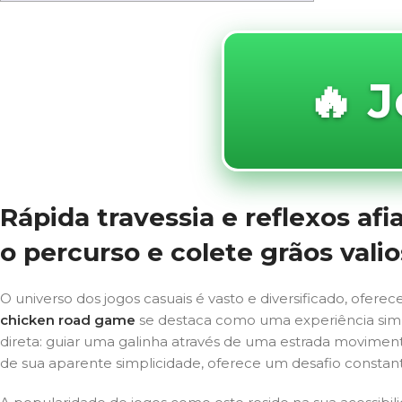
🔥 
Rápida travessia e reflexos af
o percurso e colete grãos vali
O universo dos jogos casuais é vasto e diversificado, ofere
chicken road game
se destaca como uma experiência simple
direta: guiar uma galinha através de uma estrada movimen
de sua aparente simplicidade, oferece um desafio constan