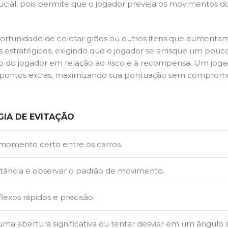
al, pois permite que o jogador preveja os movimentos do
oportunidade de coletar grãos ou outros itens que aumenta
 estratégicos, exigindo que o jogador se arrisque um pouc
ção do jogador em relação ao risco e à recompensa. Um jog
or pontos extras, maximizando sua pontuação sem comprom
GIA DE EVITAÇÃO
momento certo entre os carros.
stância e observar o padrão de movimento.
lexos rápidos e precisão.
ma abertura significativa ou tentar desviar em um ângulo 