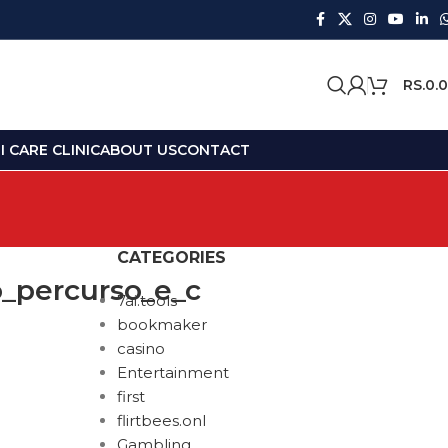
RS.
0.
 CARE CLINIC
ABOUT US
CONTACT
CATEGORIES
o_percurso_e_c
7ai.tools
bookmaker
casino
Entertainment
first
flirtbees.onl
Gambling