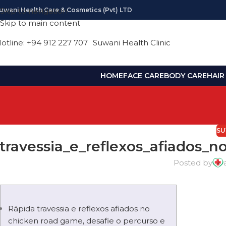
uwani Health Care & Cosmetics (pvt) LTD
Skip to navigation
Skip to main content
otline: +94 912 227 707
Suwani Health Clinic
HOME
FACE CARE
BODY CARE
HAIR
SU
travessia_e_reflexos_afiados_
Posted by
Rápida travessia e reflexos afiados no
chicken road game, desafie o percurso e