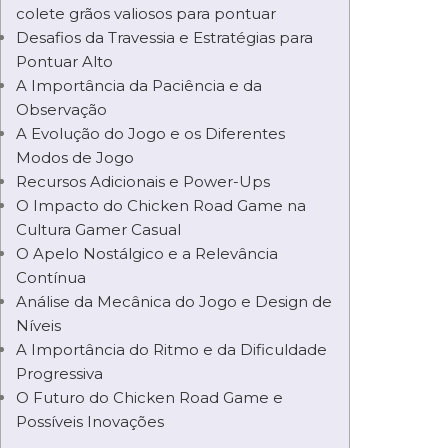
colete grãos valiosos para pontuar
Desafios da Travessia e Estratégias para
Pontuar Alto
A Importância da Paciência e da
Observação
A Evolução do Jogo e os Diferentes
Modos de Jogo
Recursos Adicionais e Power-Ups
O Impacto do Chicken Road Game na
Cultura Gamer Casual
O Apelo Nostálgico e a Relevância
Contínua
Análise da Mecânica do Jogo e Design de
Níveis
A Importância do Ritmo e da Dificuldade
Progressiva
O Futuro do Chicken Road Game e
Possíveis Inovações