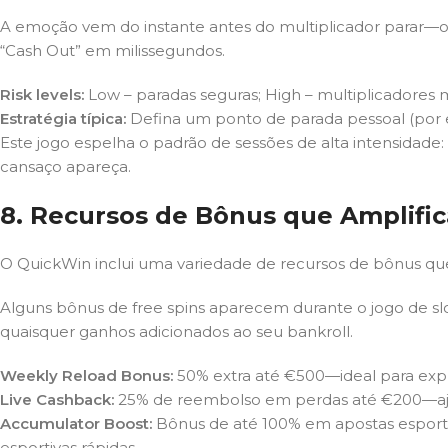
A emoção vem do instante antes do multiplicador parar—o
“Cash Out” em milissegundos.
Risk levels:
Low – paradas seguras; High – multiplicadores 
Estratégia típica:
Defina um ponto de parada pessoal (por ex
Este jogo espelha o padrão de sessões de alta intensidade:
cansaço apareça.
8. Recursos de Bônus que Amplifi
O QuickWin inclui uma variedade de recursos de bônus qu
Alguns bônus de free spins aparecem durante o jogo de sl
quaisquer ganhos adicionados ao seu bankroll.
Weekly Reload Bonus:
50% extra até €500—ideal para explo
Live Cashback:
25% de reembolso em perdas até €200—ajud
Accumulator Boost:
Bônus de até 100% em apostas esport
esportivas rápidas.