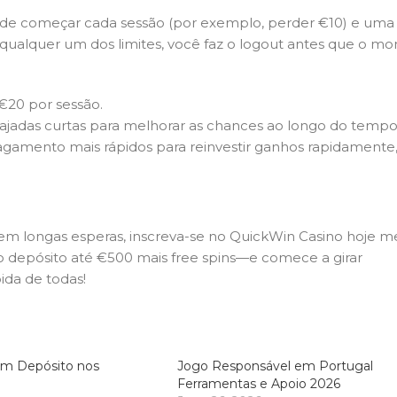
s de começar cada sessão (por exemplo, perder €10) e um
r qualquer um dos limites, você faz o logout antes que o
€20 por sessão.
rajadas curtas para melhorar as chances ao longo do tempo
gamento mais rápidos para reinvestir ganhos rapidamente,
!
em longas esperas, inscreva-se no QuickWin Casino hoje 
 depósito até €500 mais free spins—e comece a girar
ida de todas!
em Depósito nos
Jogo Responsável em Portugal
Ferramentas e Apoio 2026