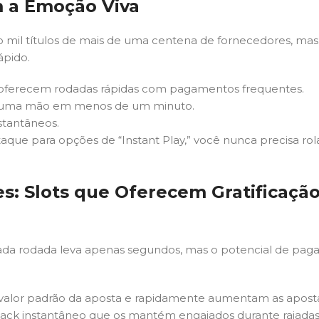
 a Emoção Viva
o mil títulos de mais de uma centena de fornecedores, mas
ápido.
ne oferecem rodadas rápidas com pagamentos frequentes.
r uma mão em menos de um minuto.
stantâneos.
aque para opções de “Instant Play,” você nunca precisa ro
s: Slots que Oferecem Gratificaçã
 Cada rodada leva apenas segundos, mas o potencial de pa
lor padrão da aposta e rapidamente aumentam as apost
k instantâneo que os mantém engajados durante rajadas 