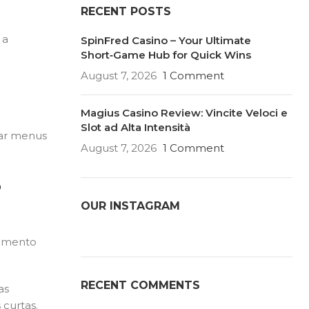
RECENT POSTS
 a
SpinFred Casino – Your Ultimate
Short‑Game Hub for Quick Wins
August 7, 2026
1 Comment
Magius Casino Review: Vincite Veloci e
Slot ad Alta Intensità
lar menus
August 7, 2026
1 Comment
o
OUR INSTAGRAM
gamento
RECENT COMMENTS
as
curtas.