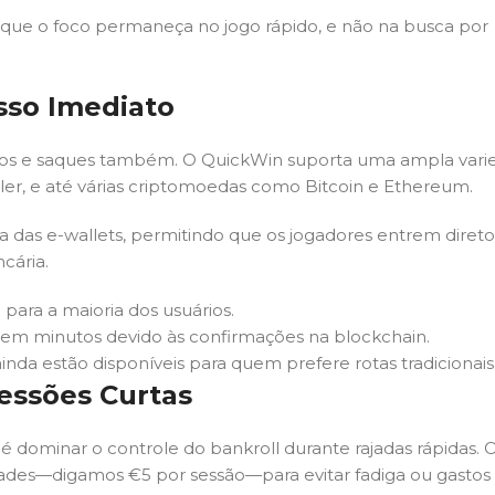
ra que o foco permaneça no jogo rápido, e não na busca por
sso Imediato
itos e saques também. O QuickWin suporta uma ampla var
ler, e até várias criptomoedas como Bitcoin e Ethereum.
a das e-wallets, permitindo que os jogadores entrem direto
cária.
para a maioria dos usuários.
 em minutos devido às confirmações na blockchain.
da estão disponíveis para quem prefere rotas tradicionais
essões Curtas
 dominar o controle do bankroll durante rajadas rápidas. 
des—digamos €5 por sessão—para evitar fadiga ou gastos 