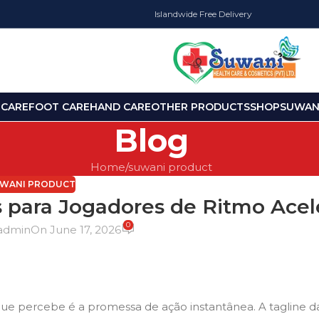
Islandwide Free Delivery
 CARE
FOOT CARE
HAND CARE
OTHER PRODUCTS
SHOP
SUWANI
Blog
Home
suwani product
WANI PRODUCT
 para Jogadores de Ritmo Acel
0
admin
On June 17, 2026
ue percebe é a promessa de ação instantânea. A tagline d