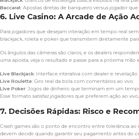
Blackjack
: Gráficos de estratégia básica exibidos na tela par
Baccarat
: Apostas diretas de banqueiro versus jogador qu
6. Live Casino: A Arcade de Ação A
Para jogadores que desejam interação em tempo real sem 
blackjack, roleta e poker que transmitem diretamente para 
Os ângulos das câmeras são claros, e os dealers respond
uma aposta, veja o resultado e passe para a próxima mão
Live Blackjack
: Interface interativa com dealer e revelação
Live Roulette
: Giro real da bola com comentários ao vivo.
Live Poker
: Jogos de dinheiro que terminam em um tem
Esse formato satisfaz jogadores que preferem ação ao vivo,
7. Decisões Rápidas: Risco e Rec
Crash games são o ponto de encontro entre tolerância ao r
devem decidir quando garantir seu pagamento antes do cr