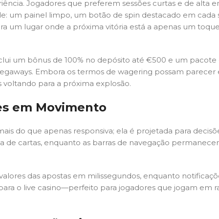
ência. Jogadores que preferem sessões curtas e de alta e
de: um painel limpo, um botão de spin destacado em cada 
ra um lugar onde a próxima vitória está a apenas um toqu
nclui um bônus de 100% no depósito até €500 e um pacote 
 Megaways. Embora os termos de wagering possam parecer 
voltando para a próxima explosão.
ões em Movimento
 mais do que apenas responsiva; ela é projetada para decisõe
sa de cartas, enquanto as barras de navegação permanece
 valores das apostas em milissegundos, enquanto notificaç
para o live casino—perfeito para jogadores que jogam em r