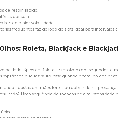
os de respin rápido.
órias por spin.
 hits de maior volatilidade.
as frequentes faz do jogo de slots ideal para intervalos c
lhos: Roleta, Blackjack e Blackjac
elocidade. Spins de Roleta se resolvem em segundos, e 
mplificada que faz “auto-hits” quando o total do dealer ati
ntando apostas em mãos fortes ou dobrando na presença
resultado? Uma sequência de rodadas de alta intensidade 
única.