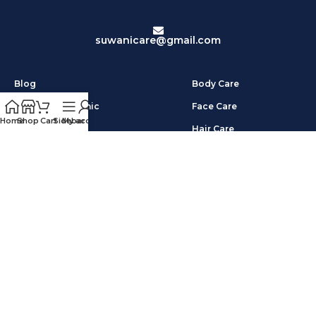
suwanicare@gmail.com
Blog
Body Care
Suwani Care Clinic
Face Care
Home
Shop
Cart
Sidebar
My account
About Us
Hair Care
Privacy Policy
Hand Care
Shipping & Return
Foot Care
Terms & Condition
Other Products
©2026 SUWANI HEALTH CARE & COSMETICS (PVT) LTD | ALL RIGHTS
RESERVED.
WEB DESIGNED AND DEVELOPED BY
WERZUO DIGITAL