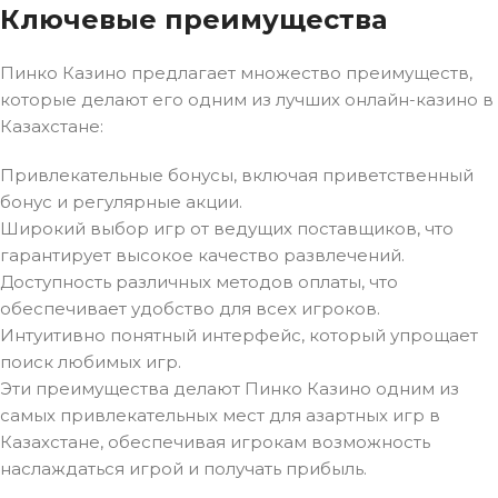
Ключевые преимущества
Пинко Казино предлагает множество преимуществ,
которые делают его одним из лучших онлайн-казино в
Казахстане:
Привлекательные бонусы, включая приветственный
бонус и регулярные акции.
Широкий выбор игр от ведущих поставщиков, что
гарантирует высокое качество развлечений.
Доступность различных методов оплаты, что
обеспечивает удобство для всех игроков.
Интуитивно понятный интерфейс, который упрощает
поиск любимых игр.
Эти преимущества делают Пинко Казино одним из
самых привлекательных мест для азартных игр в
Казахстане, обеспечивая игрокам возможность
наслаждаться игрой и получать прибыль.