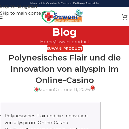
Islandwide Courier & Cash on Delivery Available
Skip to navigation
Skip to main content
Blog
Home
suwani product
SUWANI PRODUCT
Polynesisches Flair und die
Innovation von allyspin im
Online-Casino
0
admin
On June 11, 2026
Polynesisches Flair und die Innovation
von allyspin im Online-Casino