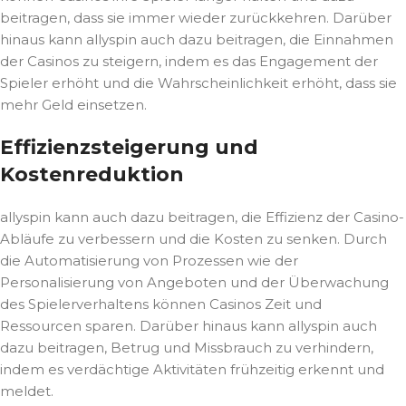
beitragen, dass sie immer wieder zurückkehren. Darüber
hinaus kann allyspin auch dazu beitragen, die Einnahmen
der Casinos zu steigern, indem es das Engagement der
Spieler erhöht und die Wahrscheinlichkeit erhöht, dass sie
mehr Geld einsetzen.
Effizienzsteigerung und
Kostenreduktion
allyspin kann auch dazu beitragen, die Effizienz der Casino-
Abläufe zu verbessern und die Kosten zu senken. Durch
die Automatisierung von Prozessen wie der
Personalisierung von Angeboten und der Überwachung
des Spielerverhaltens können Casinos Zeit und
Ressourcen sparen. Darüber hinaus kann allyspin auch
dazu beitragen, Betrug und Missbrauch zu verhindern,
indem es verdächtige Aktivitäten frühzeitig erkennt und
meldet.