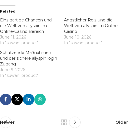
Related
Einzigartige Chancen und
Ängstlicher Reiz und die
die Welt von allyspin im
Welt von allyspin im Online-
Online-Casino Bereich
Casino
June 11, 2026
June 10, 2026
In "suwani product"
In "suwani product"
Schützende Maßnahmen
und der sichere allyspin login
Zugang
June 9, 2026
In "suwani product"
Newer
Older