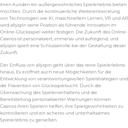
ihren Kunden ein außergewöhnliches Spielerlebnis bieten
möchten. Durch die kontinuierliche Weiterentwicklung
von Technologien wie KI, maschinellem Lernen, VR und AR
wird allyspin seine Position als führende Innovation im
Online-Glücksspiel weiter festigen. Die Zukunft des Online-
Casinos ist personalisiert, immersiv und aufregend, und
allyspin spielt eine Schlüsselrolle bei der Gestaltung dieser
Zukunft.
Der Einfluss von allyspin geht über das reine Spielerlebnis
hinaus. Es eröffnet auch neue Möglichkeiten für die
Entwicklung von verantwortungsvollen Spielstrategien und
die Prävention von Glücksspielsucht. Durch die
Überwachung des Spielerverhaltens und die
Bereitstellung personalisierter Warnungen können
Casinos ihren Spielern helfen, ihre Spielgewohnheiten zu
kontrollieren und ein sicheres und unterhaltsames
Spielerlebnis zu genießen.