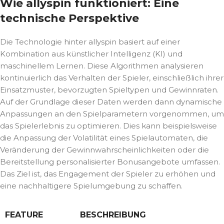
Wie allyspin funktioniert: Eine
technische Perspektive
Die Technologie hinter allyspin basiert auf einer
Kombination aus künstlicher Intelligenz (KI) und
maschinellem Lernen. Diese Algorithmen analysieren
kontinuierlich das Verhalten der Spieler, einschließlich ihrer
Einsatzmuster, bevorzugten Spieltypen und Gewinnraten.
Auf der Grundlage dieser Daten werden dann dynamische
Anpassungen an den Spielparametern vorgenommen, um
das Spielerlebnis zu optimieren. Dies kann beispielsweise
die Anpassung der Volatilität eines Spielautomaten, die
Veränderung der Gewinnwahrscheinlichkeiten oder die
Bereitstellung personalisierter Bonusangebote umfassen.
Das Ziel ist, das Engagement der Spieler zu erhöhen und
eine nachhaltigere Spielumgebung zu schaffen.
FEATURE
BESCHREIBUNG