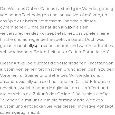
Die Welt des Online-Casinos ist ständig im Wandel, geprägt
von neuen Technologien und innovativen Ansätzen, um
das Spielerlebnis zu verbessern. Innerhalb dieses
dynamischen Umfelds hat sich
allyspin
als ein
vielversprechendes Konzept etabliert, das Spielern eine
frische und aufregende Perspektive bietet. Doch was
genau macht
allyspin
so besonders und warum erfreut es
sich wachsender Beliebtheit unter Casino-Enthusiasten?
Dieser Artikel beleuchtet die verschiedenen Facetten von
allyspin, von seinen technischen Grundlagen bis hin zu den
Vorteilen für Spieler und Betreiber. Wir werden uns
ansehen, wie allyspin die traditionellen Casino-Erlebnisse
erweitert, welche neuen Möglichkeiten es eröffnet und
wie es sich in die Zukunft des Online-Glücksspiels einfügt.
Tauchen Sie mit uns ein in die faszinierende Welt von
allyspin und entdecken Sie, was dieses innovative Konzept
so einzigartig macht.