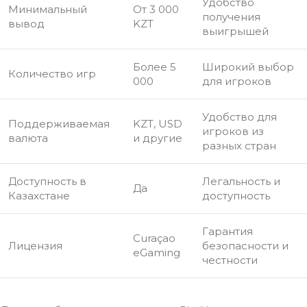
Удобство
Минимальный
От 3 000
получения
вывод
KZT
выигрышей
Более 5
Широкий выбор
Количество игр
000
для игроков
Удобство для
Поддерживаемая
KZT, USD
игроков из
валюта
и другие
разных стран
Доступность в
Легальность и
Да
Казахстане
доступность
Гарантия
Curaçao
Лицензия
безопасности и
eGaming
честности