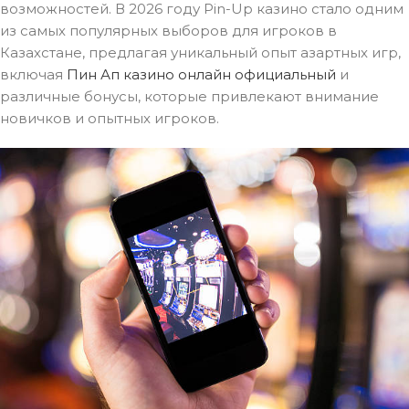
возможностей. В 2026 году Pin-Up казино стало одним
из самых популярных выборов для игроков в
Казахстане, предлагая уникальный опыт азартных игр,
включая
Пин Ап казино онлайн официальный
и
различные бонусы, которые привлекают внимание
новичков и опытных игроков.