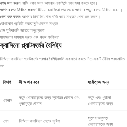
নগদ জমা করুন:
বাজি ধরার জন্য আপনার একাউন্টে নগদ জমা করতে হবে।
আপনার গেম নির্বাচন করুন:
বিভিন্ন ক্যাসিনো গেম থেকে আপনার পছন্দের গেম নির্বাচন করুন।
খেলা শুরু করুন:
আপনার নির্বাচিত গেমে বাজি ধরার মাধ্যমে খেলা শুরু করুন।
যোগাযোগ প্রতিষ্ঠা করতে সুবিধাজনক মাধ্যম
গেম সুবিধাগুলি জানতে অনুপ্রেরণা
ধাপগুলোর মাধ্যমে দ্রুত এবং সহজ প্রক্রিয়া
ক্যাসিনো প্ল্যাটফর্মের বৈশিষ্ট্য
বিভিন্ন ক্যাসিনো প্ল্যাটফর্মের প্রধান বৈশিষ্ট্যগুলি একসাথে করতে নিচে একটি টেবিল প্রস্তাবিত
হল।
বিভাগ
কী অফার করে
সর্বোত্তম জন্য
নতুন খেলোয়াড়দের জন্য স্বাগতম বোনাস এবং
নতুন এবং পুরানো
বোনাস
পুনরাবৃত্ত বোনাস
খেলোয়াড়দের জন্য
সুযোগ অনুসারে
গেম
বিভিন্ন ক্যাসিনো গেমের সুবিধা
খেলোয়াড়দের জন্য