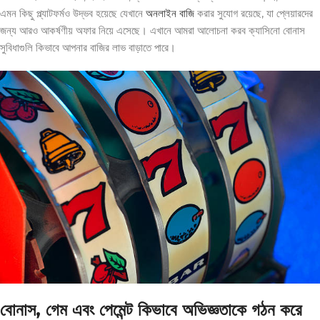
এমন কিছু প্ল্যাটফর্মও উদ্ভব হয়েছে যেখানে
অনলাইন বাজি
করার সুযোগ রয়েছে, যা প্লেয়ারদের
জন্য আরও আকর্ষণীয় অফার নিয়ে এসেছে। এখানে আমরা আলোচনা করব ক্যাসিনো বোনাস
সুবিধাগুলি কিভাবে আপনার বাজির লাভ বাড়াতে পারে।
বোনাস, গেম এবং পেমেন্ট কিভাবে অভিজ্ঞতাকে গঠন করে