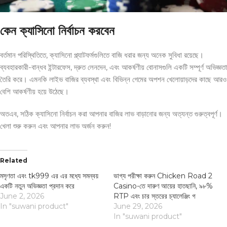
কেন ক্যাসিনো নির্বাচন করবেন
বর্তমান পরিস্থিতিতে, ক্যাসিনো প্ল্যাটফর্মগুলিতে বাজি ধরার জন্য অনেক সুবিধা রয়েছে।
ব্যবহারকারী-বান্ধব ইন্টারফেস, দ্রুত লেনদেন, এবং আকর্ষণীয় বোনাসগুলি একটি সম্পূর্ণ অভিজ্ঞতা
তৈরি করে। এমনকি লাইভ বাজির ব্যবস্থা এবং বিভিন্ন গেমের অপশন খেলোয়াড়দের কাছে আরও
বেশি আকর্ষণীয় হয়ে উঠেছে।
অতএব, সঠিক ক্যাসিনো নির্বাচন করা আপনার বাজির লাভ বাড়ানোর জন্য অত্যন্ত গুরুত্বপূর্ণ।
খেলা শুরু করুন এবং আপনার লাভ অর্জন করুন!
Related
মসৃণতা এবং tk999 এর এর মধ্যে সমন্বয়
ভাগ্য পরীক্ষা করুন Chicken Road 2
একটি নতুন অভিজ্ঞতা প্রদান করে
Casino-তে দারুণ আয়ের হাতছানি, ৯৮%
June 2, 2026
RTP এবং চার স্তরের চ্যালেঞ্জিং গ
In "suwani product"
June 29, 2026
In "suwani product"