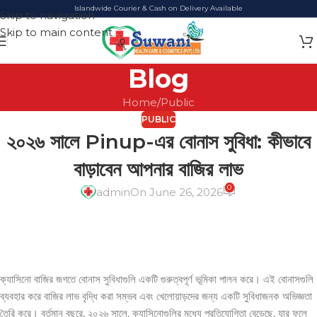
Islandwide Courier & Cash on Delivery Available
Skip to navigation
Skip to main content
Blog
Home
Public
PUBLIC
২০২৬ সালে Pinup-এর বোনাস সুবিধা: কীভাবে
বাড়াবেন আপনার বাজির লাভ
0
admin
On June 26, 2026
ক্যাসিনো বাজির জগতে বোনাস সুবিধাগুলি একটি গুরুত্বপূর্ণ ভূমিকা পালন করে। এই বোনাসগুলি
ব্যবহার করে বাজির লাভ বৃদ্ধি করা সম্ভব এবং খেলোয়াড়দের জন্য একটি সুবিধাজনক অভিজ্ঞতা
তৈরি করে। বর্তমান বছরে, ২০২৬ সালে, ক্যাসিনোগুলির মধ্যে প্রতিযোগিতা বেড়েছে, যার ফলে