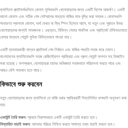
ক্যাসিনো প্ল্যাটফর্মগুলিতে বোনাস সুবিধাগুলি খেলোয়াড়দের জন্য একটি বিশেষ আকর্ষণ। একটি
ভালো বোনাস এবং সঠিক গেম সেটআপের মাধ্যমে বাজির লাভ বৃদ্ধি করা সম্ভব। বোনাসগুলি
সাধারণত স্বাগতম বোনাস, অর্থ ফেরত বা ফ্রি স্পিন হিসেবে আসে, যা নতুন এবং পুরাতন উভয়
খেলোয়াড়দের জন্যই লাভজনক। এছাড়াও, বিভিন্ন গেমের পাবলিক এবং প্রাইভেট টেবিলগুলোতে
খেলার মাধ্যমে পেমেন্ট সুবিধা বিভিন্নভাবে পাওয়া যায়।
একটি ব্যবহারকারী-বান্ধব প্ল্যাটফর্ম গেম নির্বাচন এবং বাজির পদ্ধতি সহজ করে তোলে।
বাংলাদেশের ক্যাসিনোগুলি সহজ রেজিস্ট্রেশন প্রক্রিয়া এবং দ্রুত পেমেন্ট অপশন সহ ডিজাইন
করা হয়েছে। ফলস্বরূপ, খেলোয়াড়রা তাদের অভিজ্ঞতা সহজভাবে পরিচালনা করতে পারে এবং
আরও বেশি লাভবান হতে পারে।
কিভাবে শুরু করবেন
নতুন খেলোয়াড়দের জন্য ক্যাসিনো তে বাজি ধরার প্রক্রিয়াটি নিম্নলিখিত ধাপগুলি অনুসরণ করা
যায়:
একাউন্ট তৈরি করুন:
প্রথমে নিরাপদভাবে একটি একাউন্ট তৈরি করতে হবে।
বিস্তারিত যাচাই করুন:
আপনার পরিচয় নিশ্চিত করতে সামান্য তথ্য যাচাই করতে হবে।