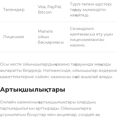
Түрлі төлем әдістері
Visa, PayPal,
Төлемдер
таңдау мүмкіндігін
Bitcoin
кеңейтеді.
Сенімділікті
Мальта
қамтамасыз ету үшін
Лицензия
ойын
лицензияланған
басқармасы
казино.
Осы кесте ойыншылардың казино таңдауында маңызды
ақпаратты білдіреді. Нәтижесінде, ойыншылар өздерінің
қажеттіліктеріне сәйкес казиноны оңай анықтай алады.
Артықшылықтары
Онлайн казиноның артықшылықтары олардың
тартымдылығын арттырады. Ойыншыларға
ұсынылатын бонустар мен акциялар, сондай-ақ