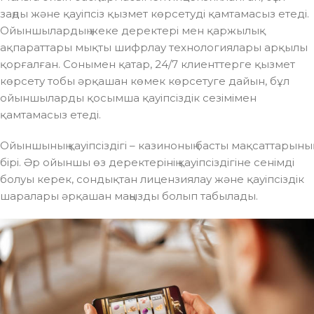
заңды және қауіпсіз қызмет көрсетуді қамтамасыз етеді.
Ойыншылардың жеке деректері мен қаржылық
ақпараттары мықты шифрлау технологиялары арқылы
қорғалған. Сонымен қатар, 24/7 клиенттерге қызмет
көрсету тобы әрқашан көмек көрсетуге дайын, бұл
ойыншыларды қосымша қауіпсіздік сезімімен
қамтамасыз етеді.
Ойыншының қауіпсіздігі – казиноның басты мақсаттарының
бірі. Әр ойыншы өз деректерінің қауіпсіздігіне сенімді
болуы керек, сондықтан лицензиялау және қауіпсіздік
шаралары әрқашан маңызды болып табылады.