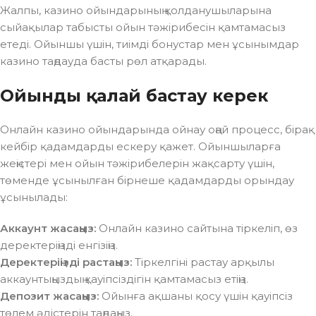
Жалпы, казино ойындарының қолданушыларына
сыйақылар табысты ойын тәжірибесін қамтамасыз
етеді. Ойыншы үшін, тиімді бонустар мен ұсынымдар
казино таңдауда басты рөл атқарады.
Ойынды қалай бастау керек
Онлайн казино ойындарында ойнау оңай процесс, бірақ
кейбір қадамдарды ескеру қажет. Ойыншыларға
жеңістері мен ойын тәжірибелерін жақсарту үшін,
төменде ұсынылған бірнеше қадамдарды орындау
ұсынылады:
Аккаунт жасаңыз:
Онлайн казино сайтына тіркеліп, өз
деректеріңізді енгізіңіз.
Деректеріңізді растаңыз:
Тіркелгіні растау арқылы
аккаунтыңыздың қауіпсіздігін қамтамасыз етіңіз.
Депозит жасаңыз:
Ойынға ақшаны қосу үшін қауіпсіз
төлем әдістерін таңдаңыз.