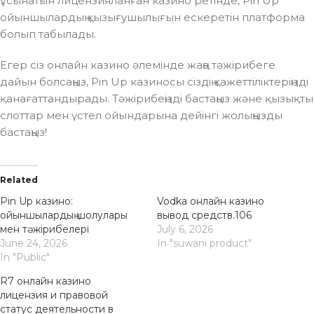
ұсынатын лицензияланған казино ретінде, Pin Up
ойыншылардың қызығушылығын ескеретін платформа
болып табылады.
Егер сіз онлайн казино әлемінде жаңа тәжірибеге
дайын болсаңыз, Pin Up казиносы сіздің қажеттіліктеріңізді
қанағаттандырады. Тәжірибеңізді бастаңыз және қызықты
слоттар мен үстел ойындарына дейінгі жолыңызды
бастаңыз!
Related
Pin Up казино:
Vodka онлайн казино
ойыншылардың шолулары
вывод средств.106
мен тәжірибелері
July 6, 2026
June 24, 2026
In "suwani product"
In "Public"
R7 онлайн казино
лицензия и правовой
статус деятельности в