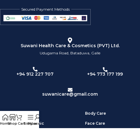
Secured Payment Methods
Suwani Health Care & Cosmetics (PVT) Ltd.
Udugama Road, Bataduwa, Galle
+94 773 177 199
+94 912 227 707
suwanicare@gmail.com
Blog
Body Care
Suwani Care Clinic
Face Care
Home
Shop
Cart
Sidebar
My account
About Us
Hair Care