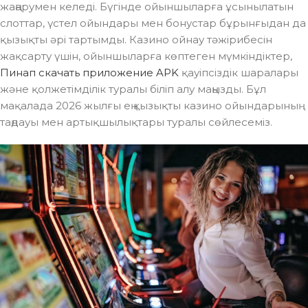
жаңарумен келеді. Бүгінде ойыншыларға ұсынылатын
слоттар, үстел ойындары мен бонустар бұрынғыдан да
қызықты әрі тартымды. Казино ойнау тәжірибесін
жақсарту үшін, ойыншыларға көптеген мүмкіндіктер,
Пинап скачать приложение APK
қауіпсіздік шаралары
және қолжетімділік туралы біліп алу маңызды. Бұл
мақалада 2026 жылғы ең қызықты казино ойындарының
таңдауы мен артықшылықтары туралы сөйлесеміз.