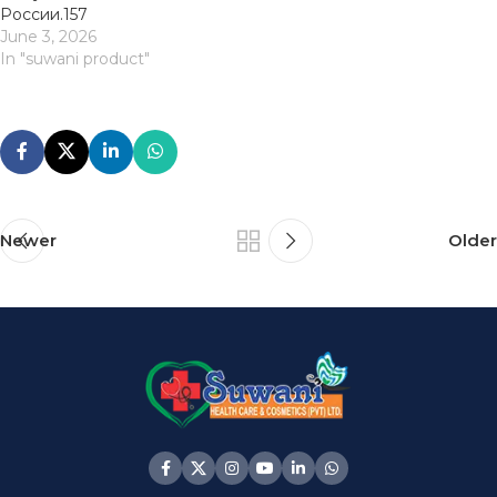
России.157
June 3, 2026
In "suwani product"
Newer
Older