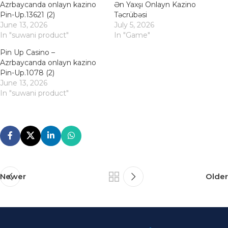
Azrbaycanda onlayn kazino
Ən Yaxşı Onlayn Kazino
Pin-Up.13621 (2)
Təcrübəsi
June 13, 2026
July 5, 2026
In "suwani product"
In "Game"
Pin Up Casino –
Azrbaycanda onlayn kazino
Pin-Up.1078 (2)
June 13, 2026
In "suwani product"
Newer
Older