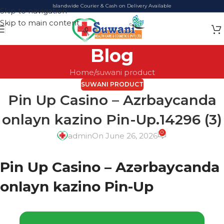
Islandwide Courier & Cash on Delivery Available
Skip to navigation
Skip to main content
Blog
Home
suwani product
SUWANI PRODUCT
Pin Up Casino – Azrbaycanda
onlayn kazino Pin-Up.14296 (3)
0
admin
On June 26, 2026
Pin Up Casino – Azərbaycanda
onlayn kazino Pin-Up