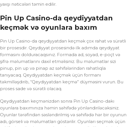
yaxşı nəticələri təmin edilir.
Pin Up Casino-da qeydiyyatdan
keçmək və oyunlara baxım
Pin Up Casino-da qeydiyyatdan keçmək çox rahat və sürətli
bir prosesdir. Qeydiyyat prosesində ilk adımda qeydiyyat
formasını dolduracaqsınız. Formada ad, soyad, e-poçt və
şifrə məlumatlarını daxil etməlisiniz. Bu məlumatlar sizi
pinup, pin up və pinap az səhifələrindən rahatlıqla
tanıyacaq. Qeydiyyatdan keçmək üçün formanı
təkmilləşdirib, “Qeydiyyatdan keçmə” düyməsini vurun. Bu
proses sade və sürətli olacaq.
Qeydiyyatdan keçmənizdən sonra Pin Up Casino-dakı
oyunlara baxımınıza həmin səhifədə yönləndiriləcəksiniz.
Oyunlar tərəfindən səsləndirilmiş və səhifədə hər bir oyunun
adı, görseli və məlumatları göstərilir. Oyunları seçmək üçün