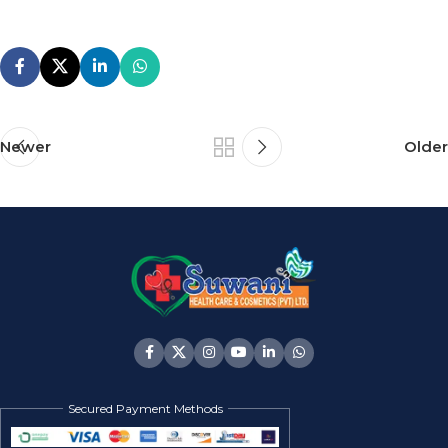
Newer
Older
Secured Payment Methods