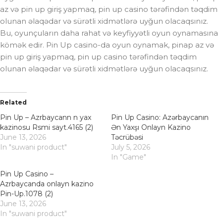
az və pin up giriş yapmaq, pin up casino tərəfindən təqdim
olunan əlaqədar və sürətli xidmətlərə uyğun olacaqsınız.
Bu, oyunçuların daha rahat və keyfiyyətli oyun oynamasına
kömək edir. Pin Up casino-da oyun oynamak, pinap az və
pin up giriş yapmaq, pin up casino tərəfindən təqdim
olunan əlaqədar və sürətli xidmətlərə uyğun olacaqsınız.
Related
Pin Up – Azrbaycann n yax
Pin Up Casino: Azərbaycanın
kazinosu Rsmi sayt.4165 (2)
Ən Yaxşı Onlayn Kazino
June 13, 2026
Təcrübəsi
In "suwani product"
July 5, 2026
In "Game"
Pin Up Casino –
Azrbaycanda onlayn kazino
Pin-Up.1078 (2)
June 13, 2026
In "suwani product"