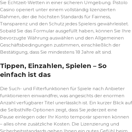
Sie Echtzeit-Wetten in einer sicheren Umgebung. Pistolo
Casino operiert unter einem vollständig lizenzierten
Rahmen, der die höchsten Standards für Fairness,
Transparenz und den Schutz jedes Spielers gewährleistet.
Sobald Sie das Formular ausgefüllt haben, können Sie Ihre
bevorzugte Währung auswählen und den Allgemeinen
Geschäftsbedingungen zustimmen, einschließlich der
Bestätigung, dass Sie mindestens 18 Jahre alt sind.
Tippen, Einzahlen, Spielen – So
einfach ist das
Die Such- und Filterfunktionen für Spiele nach Anbieter
funktionieren einwandfrei, was angesichts der enormen
Anzahl verfügbarer Titel unerlässlich ist. Ein kurzer Blick auf
die Selbsthilfe‑Optionen zeigt, dass Sie jederzeit eine
Pause einlegen oder Ihr Konto temporär sperren können
– alles ohne zusätzliche Kosten. Die Lizenzierung und
Sicherheitsstandards geben Ihnen ein gutes Gefühl beim