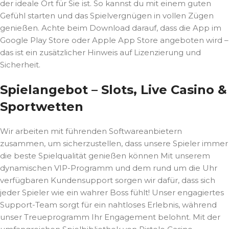
der ideale Ort für Sie ist. So kannst du mit einem guten
Gefühl starten und das Spielvergnügen in vollen Zügen
genießen. Achte beim Download darauf, dass die App im
Google Play Store oder Apple App Store angeboten wird –
das ist ein zusätzlicher Hinweis auf Lizenzierung und
Sicherheit.
Spielangebot – Slots, Live Casino &
Sportwetten
Wir arbeiten mit führenden Softwareanbietern
zusammen, um sicherzustellen, dass unsere Spieler immer
die beste Spielqualität genießen können Mit unserem
dynamischen VIP-Programm und dem rund um die Uhr
verfügbaren Kundensupport sorgen wir dafür, dass sich
jeder Spieler wie ein wahrer Boss fühlt! Unser engagiertes
Support-Team sorgt für ein nahtloses Erlebnis, während
unser Treueprogramm Ihr Engagement belohnt. Mit der