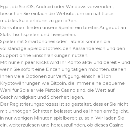
Egal, ob Sie iOS, Android oder Windows verwenden,
besuchen Sie einfach die Website, um ein nahtloses
mobiles Spielerlebnis zu genießen.
Dank ihnen finden unsere Spieler ein breites Angebot an
Slots, Tischspielen und Livespielen.
Spieler mit Smartphones oder Tablets können die
vollständige Spielbibliothek, den Kassenbereich und den
Support ohne Einschränkungen nutzen.
Mit nur ein paar Klicks wird Ihr Konto aktiv und bereit – und
wenn Sie sofort eine Einzahlung tätigen möchten, stehen
Ihnen viele Optionen zur Verfügung, einschließlich
Kryptowährungen wie Bitcoin, die immer eine bequeme
Wahl für Spieler wie Pistolo Casino sind, die Wert auf
Geschwindigkeit und Sicherheit legen.
Der Registrierungsprozess ist so gestaltet, dass er Sie nicht
mit unnötigen Schritten belastet und es Ihnen ermöglicht,
in nur wenigen Minuten spielbereit zu sein. Wir laden Sie
ein, weiterzulesen und herauszufinden, ob dieses Casino