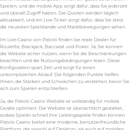
Spielen, und die mobile App sorgt dafür, dass Sie jederzeit
und überall Zugriff haben. Die Quoten werden täglich
aktualisiert, und ein Live‑Ticker sorgt dafür, dass Sie stets
die neuesten Spielstände und Marktbewegungen sehen.
Im Live‑Casino von Pistolo finden Sie reale Dealer für
Roulette, Blackjack, Baccarat und Poker. Ja, Sie können
die Website sicher nutzen, wenn Sie die Beschränkungen
beachten und die Nutzungsbedingungen lesen. Diese
Konfiguration spart Zeit und sorgt für einen
unkomplizierten Ablauf. Die folgenden Punkte helfen
Ihnen, die Stärken und Schwächen zu verstehen, bevor Sie
sich zum Spielen entschließen.
Ja, die Pistolo Casino Website ist vollständig für mobile
Geräte optimiert. Die Website ist übersichtlich gestaltet,
sodass Spieler schnell ihre Lieblingsspiele finden können.
Pistolo Casino bietet eine moderne, benutzerfreundliche
Plattform, die sowohl auf Desktop- als auch auf mobilen