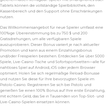
Tablets können die vollständige Spielbibliothek, den
Kassenbereich und den Support ohne Einschränkungen
nutzen.
Das Willkommensangebot für neue Spieler umfasst eine
100%ige Übereinstimmung bis zu 750 $ und 200
Gratisdrehungen, um alle verfügbaren Spiele
auszuprobieren. Dieser Bonus variiert je nach aktueller
Promotion und kann aus einem Einzahlungsbonus
und/oder Freispielen bestehen. Entdecken Sie über 5000
Spiele, Live-Casino-Tische und Sofortsportwetten—alle für
nahtloses Spiel auf Android, iOS oder jedem Browser
optimiert. Holen Sie sich regelmäßige Reload-Bonusse
und nutzen Sie diese für Ihre bevorzugten Spiele im
Pistolo-Casino. Registrieren Sie sich bei Pistolo und
genießen Sie einen 100% Bonus auf Ihre erste Einzahlung,
mit echtem Geld, das Sie in Tausenden von Top-Slot- und
Live-Casino-Spielen einsetzen können.