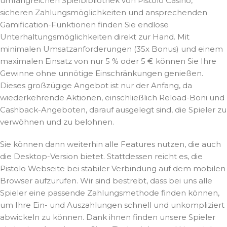
umfangreichen Spielbibliothek von Pistolo Casino,
sicheren Zahlungsmöglichkeiten und ansprechenden
Gamification-Funktionen finden Sie endlose
Unterhaltungsmöglichkeiten direkt zur Hand. Mit
minimalen Umsatzanforderungen (35x Bonus) und einem
maximalen Einsatz von nur 5 % oder 5 € können Sie Ihre
Gewinne ohne unnötige Einschränkungen genießen.
Dieses großzügige Angebot ist nur der Anfang, da
wiederkehrende Aktionen, einschließlich Reload-Boni und
Cashback-Angeboten, darauf ausgelegt sind, die Spieler zu
verwöhnen und zu belohnen.
Sie können dann weiterhin alle Features nutzen, die auch
die Desktop-Version bietet. Stattdessen reicht es, die
Pistolo Webseite bei stabiler Verbindung auf dem mobilen
Browser aufzurufen. Wir sind bestrebt, dass bei uns alle
Spieler eine passende Zahlungsmethode finden können,
um Ihre Ein- und Auszahlungen schnell und unkompliziert
abwickeln zu können. Dank ihnen finden unsere Spieler