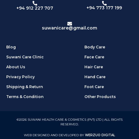
+94 773 177 199
+94 912 227 707
suwanicare@gmail.com
Blog
Body Care
Suwani Care Clinic
Face Care
About Us
Hair Care
Privacy Policy
Hand Care
Shipping & Return
Foot Care
Terms & Condition
Other Products
©2026 SUWANI HEALTH CARE & COSMETICS (PVT) LTD | ALL RIGHTS
RESERVED.
WEB DESIGNED AND DEVELOPED BY
WERZUO DIGITAL