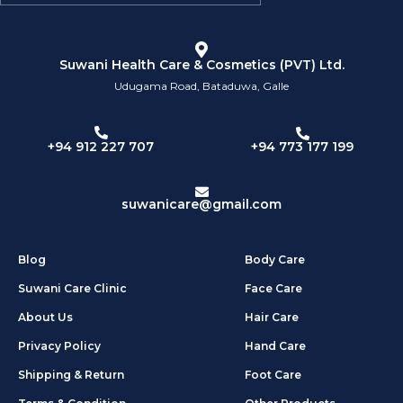
Suwani Health Care & Cosmetics (PVT) Ltd.
Udugama Road, Bataduwa, Galle
+94 773 177 199
+94 912 227 707
suwanicare@gmail.com
Blog
Body Care
Suwani Care Clinic
Face Care
About Us
Hair Care
Privacy Policy
Hand Care
Shipping & Return
Foot Care