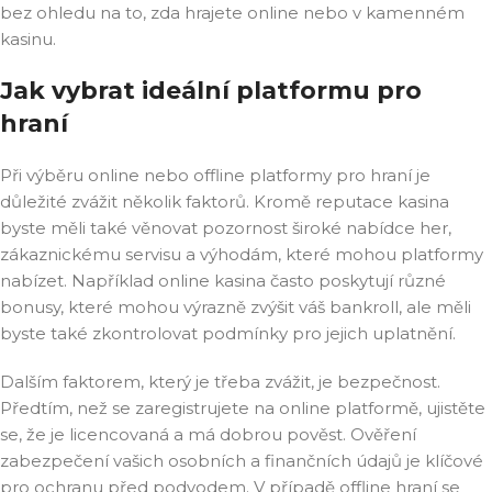
bez ohledu na to, zda hrajete online nebo v kamenném
kasinu.
Jak vybrat ideální platformu pro
hraní
Při výběru online nebo offline platformy pro hraní je
důležité zvážit několik faktorů. Kromě reputace kasina
byste měli také věnovat pozornost široké nabídce her,
zákaznickému servisu a výhodám, které mohou platformy
nabízet. Například online kasina často poskytují různé
bonusy, které mohou výrazně zvýšit váš bankroll, ale měli
byste také zkontrolovat podmínky pro jejich uplatnění.
Dalším faktorem, který je třeba zvážit, je bezpečnost.
Předtím, než se zaregistrujete na online platformě, ujistěte
se, že je licencovaná a má dobrou pověst. Ověření
zabezpečení vašich osobních a finančních údajů je klíčové
pro ochranu před podvodem. V případě offline hraní se