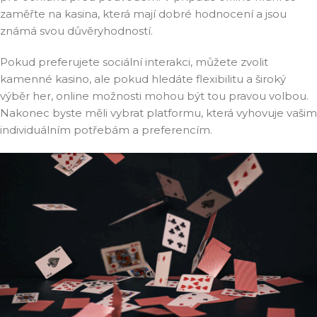
zaměřte na kasina, která mají dobré hodnocení a jsou
známá svou důvěryhodností.
Pokud preferujete sociální interakci, můžete zvolit
kamenné kasino, ale pokud hledáte flexibilitu a široký
výběr her, online možnosti mohou být tou pravou volbou.
Nakonec byste měli vybrat platformu, která vyhovuje vašim
individuálním potřebám a preferencím.