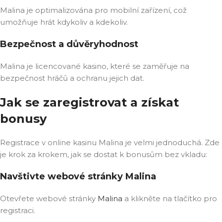
Malina je optimalizována pro mobilní zařízení, což
umožňuje hrát kdykoliv a kdekoliv.
Bezpečnost a důvěryhodnost
Malina je licencované kasino, které se zaměřuje na
bezpečnost hráčů a ochranu jejich dat.
Jak se zaregistrovat a získat
bonusy
Registrace v online kasinu Malina je velmi jednoduchá. Zde
je krok za krokem, jak se dostat k bonusům bez vkladu:
Navštivte webové stránky Malina
Otevřete webové stránky
Malina
a klikněte na tlačítko pro
registraci.