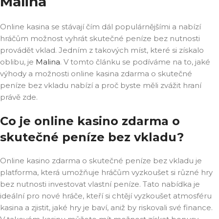
Malina
Online kasina se stávají čím dál populárnějšími a nabízí
hráčům možnost vyhrát skutečné peníze bez nutnosti
provádět vklad. Jedním z takových míst, které si získalo
oblibu, je
Malina
. V tomto článku se podíváme na to, jaké
výhody a možnosti online kasina zdarma o skutečné
peníze bez vkladu nabízí a proč byste měli zvážit hraní
právě zde.
Co je online kasino zdarma o
skutečné peníze bez vkladu?
Online kasino zdarma o skutečné peníze bez vkladu je
platforma, která umožňuje hráčům vyzkoušet si různé hry
bez nutnosti investovat vlastní peníze. Tato nabídka je
ideální pro nové hráče, kteří si chtějí vyzkoušet atmosféru
kasina a zjistit, jaké hry je baví, aniž by riskovali své finance.