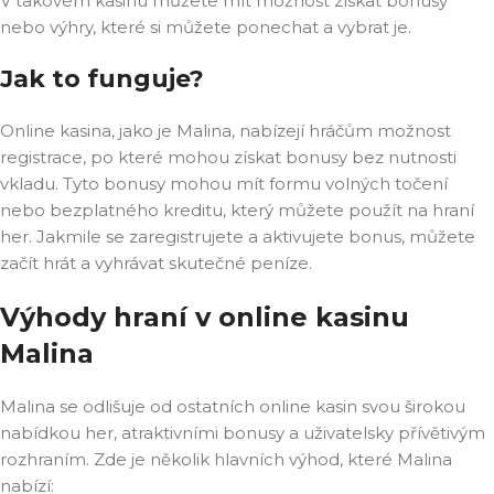
V takovém kasinu můžete mít možnost získat bonusy
nebo výhry, které si můžete ponechat a vybrat je.
Jak to funguje?
Online kasina, jako je Malina, nabízejí hráčům možnost
registrace, po které mohou získat bonusy bez nutnosti
vkladu. Tyto bonusy mohou mít formu volných točení
nebo bezplatného kreditu, který můžete použít na hraní
her. Jakmile se zaregistrujete a aktivujete bonus, můžete
začít hrát a vyhrávat skutečné peníze.
Výhody hraní v online kasinu
Malina
Malina se odlišuje od ostatních online kasin svou širokou
nabídkou her, atraktivními bonusy a uživatelsky přívětivým
rozhraním. Zde je několik hlavních výhod, které Malina
nabízí: