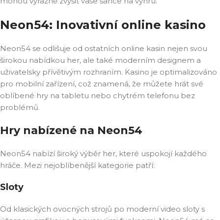
mohou výrazně zvýšit vaše šance na výhru.
Neon54: Inovativní online kasino
Neon54 se odlišuje od ostatních online kasin nejen svou
širokou nabídkou her, ale také moderním designem a
uživatelsky přívětivým rozhraním. Kasino je optimalizováno
pro mobilní zařízení, což znamená, že můžete hrát své
oblíbené hry na tabletu nebo chytrém telefonu bez
problémů.
Hry nabízené na Neon54
Neon54 nabízí široký výběr her, které uspokojí každého
hráče. Mezi nejoblíbenější kategorie patří:
Sloty
Od klasických ovocných strojů po moderní video sloty s