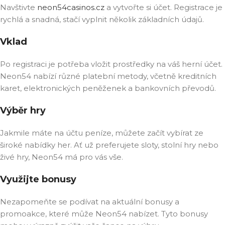
Navštivte
neon54casinos.cz
a vytvořte si účet. Registrace je
rychlá a snadná, stačí vyplnit několik základních údajů.
Vklad
Po registraci je potřeba vložit prostředky na váš herní účet.
Neon54 nabízí různé platební metody, včetně kreditních
karet, elektronických peněženek a bankovních převodů.
Výběr hry
Jakmile máte na účtu peníze, můžete začít vybírat ze
široké nabídky her. Ať už preferujete sloty, stolní hry nebo
živé hry, Neon54 má pro vás vše.
Využijte bonusy
Nezapomeňte se podívat na aktuální bonusy a
promoakce, které může Neon54 nabízet. Tyto bonusy