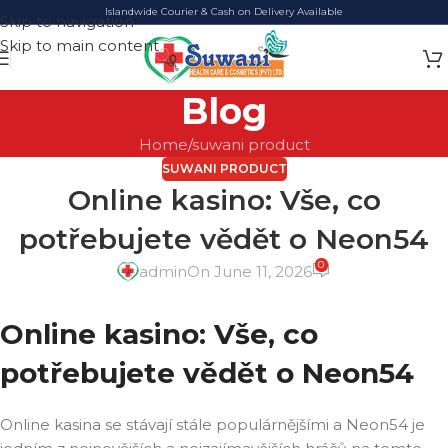
Islandwide Courier & Cash on Delivery Available
Skip to navigation
Skip to main content
Blog
Home
suwani product
SUWANI PRODUCT
Online kasino: Vše, co
potřebujete vědět o Neon54
0
admin
On June 11, 2026
Online kasino: Vše, co
potřebujete vědět o Neon54
Online kasina se stávají stále populárnějšími a Neon54 je