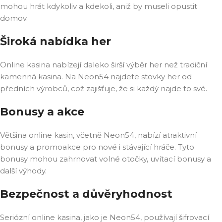
mohou hrát kdykoliv a kdekoli, aniž by museli opustit
domov.
Široká nabídka her
Online kasina nabízejí daleko širší výběr her než tradiční
kamenná kasina. Na Neon54 najdete stovky her od
předních výrobců, což zajišťuje, že si každý najde to své.
Bonusy a akce
Většina online kasin, včetně Neon54, nabízí atraktivní
bonusy a promoakce pro nové i stávající hráče. Tyto
bonusy mohou zahrnovat volné otočky, uvítací bonusy a
další výhody.
Bezpečnost a důvěryhodnost
Seriózní online kasina, jako je Neon54, používají šifrovací