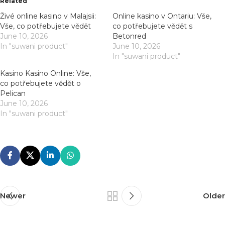
Related
Živé online kasino v Malajsii:
Online kasino v Ontariu: Vše,
Vše, co potřebujete vědět
co potřebujete vědět s
June 10, 2026
Betonred
In "suwani product"
June 10, 2026
In "suwani product"
Kasino Kasino Online: Vše,
co potřebujete vědět o
Pelican
June 10, 2026
In "suwani product"
Newer
Older