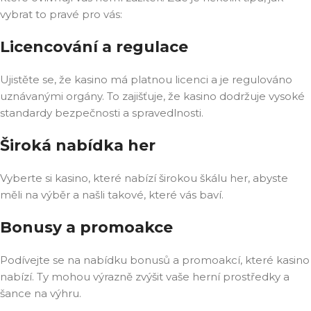
vybrat to pravé pro vás:
Licencování a regulace
Ujistěte se, že kasino má platnou licenci a je regulováno
uznávanými orgány. To zajišťuje, že kasino dodržuje vysoké
standardy bezpečnosti a spravedlnosti.
Široká nabídka her
Vyberte si kasino, které nabízí širokou škálu her, abyste
měli na výběr a našli takové, které vás baví.
Bonusy a promoakce
Podívejte se na nabídku bonusů a promoakcí, které kasino
nabízí. Ty mohou výrazně zvýšit vaše herní prostředky a
šance na výhru.