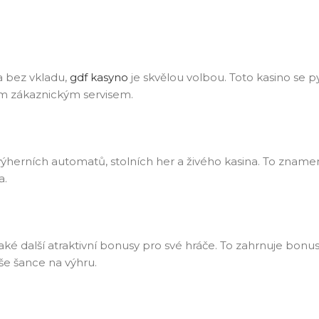
a bez vkladu,
gdf kasyno
je skvělou volbou. Toto kasino se p
ým zákaznickým servisem.
výherních automatů, stolních her a živého kasina. To znamen
a.
ké další atraktivní bonusy pro své hráče. To zahrnuje bonus
aše šance na výhru.