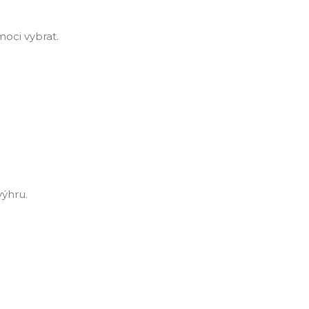
moci vybrat.
výhru.