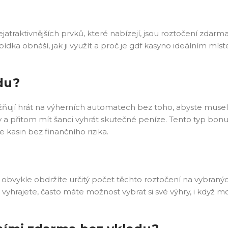
ejatraktivnějších prvků, které nabízejí, jsou roztočení zdarm
ídka obnáší, jak ji využít a proč je gdf kasyno ideálním mís
du?
ují hrát na výherních automatech bez toho, abyste museli 
 a přitom mít šanci vyhrát skutečné peníze. Tento typ bonu
e kasin bez finančního rizika.
a, obvykle obdržíte určitý počet těchto roztočení na vybraný
vyhrajete, často máte možnost vybrat si své výhry, i když m