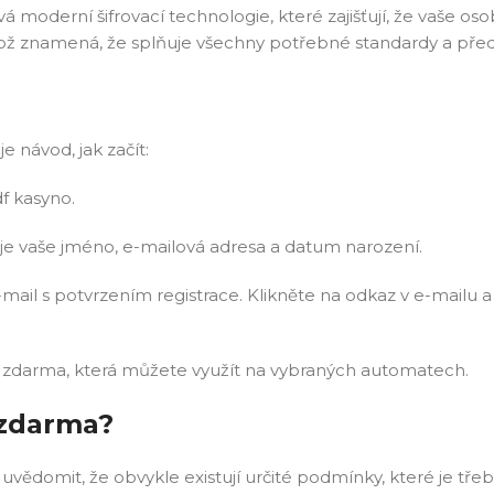
 moderní šifrovací technologie, které zajišťují, že vaše oso
 což znamená, že splňuje všechny potřebné standardy a před
e návod, jak začít:
df kasyno.
je vaše jméno, e-mailová adresa a datum narození.
mail s potvrzením registrace. Klikněte na odkaz v e-mailu 
í zdarma, která můžete využít na vybraných automatech.
 zdarma?
 uvědomit, že obvykle existují určité podmínky, které je třeba