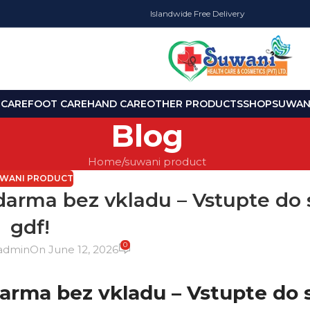
Islandwide Free Delivery
 CARE
FOOT CARE
HAND CARE
OTHER PRODUCTS
SHOP
SUWANI
Blog
Home
suwani product
WANI PRODUCT
darma bez vkladu – Vstupte do 
gdf!
0
admin
On June 12, 2026
darma bez vkladu – Vstupte do 