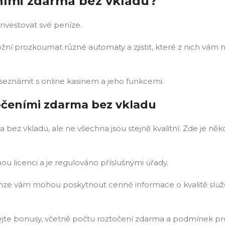
eními zdarma bez vkladu?
investovat své peníze.
 prozkoumat různé automaty a zjistit, které z nich vám n
 seznámit s online kasinem a jeho funkcemi.
ztočeními zdarma bez vkladu
bez vkladu, ale ne všechna jsou stejně kvalitní. Zde je někol
nou licenci a je regulováno příslušnými úřady.
 Recenze vám mohou poskytnout cenné informace o kvalitě slu
ejte bonusy, včetně počtu roztočení zdarma a podmínek pro