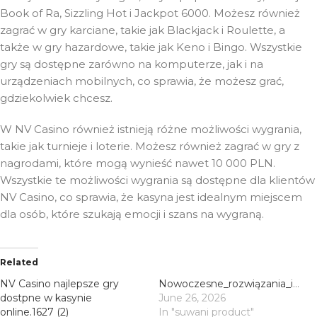
Book of Ra, Sizzling Hot i Jackpot 6000. Możesz również
zagrać w gry karciane, takie jak Blackjack i Roulette, a
także w gry hazardowe, takie jak Keno i Bingo. Wszystkie
gry są dostępne zarówno na komputerze, jak i na
urządzeniach mobilnych, co sprawia, że możesz grać,
gdziekolwiek chcesz.
W NV Casino również istnieją różne możliwości wygrania,
takie jak turnieje i loterie. Możesz również zagrać w gry z
nagrodami, które mogą wynieść nawet 10 000 PLN.
Wszystkie te możliwości wygrania są dostępne dla klientów
NV Casino, co sprawia, że kasyna jest idealnym miejscem
dla osób, które szukają emocji i szans na wygraną.
Related
NV Casino najlepsze gry
Nowoczesne_rozwiązania_i_możliwości_wygranej_w_kasynie_nv_casino_dla_graczy_w
dostpne w kasynie
June 26, 2026
online.1627 (2)
In "suwani product"