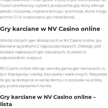
Twoich preferencji, wybierz producenta gry, który oferuje
jakość i rozrywkę, i wybierz bonusy i promocje, które mogą
pomóc Ci w rozpoczęciu gry hazardowej.
Gry karciane w NV Casino online
Wśród różnych gier dostępnych w NV Casino online, gry
karciane są jednymi z najpopularniejszych. Dlatego, jeśli
szukasz najlepszych gier karcianych, to jesteś w
odpowiednim miejscu!
NV Casino online oferuje szeroką gamę gier karcianych, w
tym blackjacka, ruletkę, baccarata i wiele innych. Wszystkie
te gry są dostępne w wersji demo, co pozwala na próbę
gry przed zapisaniem konta.
Gry karciane w NV Casino online –
lista