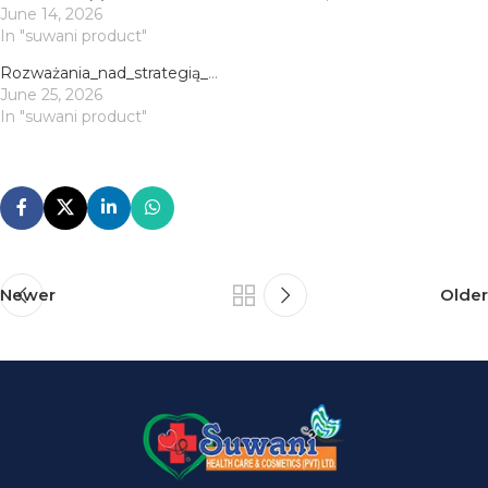
June 14, 2026
In "suwani product"
Rozważania_nad_strategią_w_grze_nv_casino_przynoszą_ciekawe_możliwości_dla
June 25, 2026
In "suwani product"
Newer
Older